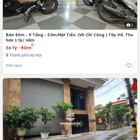
5
Bán 80m - 9 Tầng - 5.5m.Mặt Tiền. (Võ Chí Công ) Tây Hồ. Thu
hơn 1 tỷ/ năm
2
36 tỷ
·
80m
Thành phố Hà Nội
hôm qua