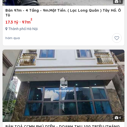
5
Bán 97m - 4 Tầng - 9m.Mặt Tiền. ( Lạc Long Quân ) Tây Hồ. Ô
Tô
2
17.3 tỷ
·
97m
Thành phố Hà Nội
hôm qua
4
BÁN TOÀ CCMN PHÚ DIỄN - DOANH THU 100 TRIỆU/THÁNG