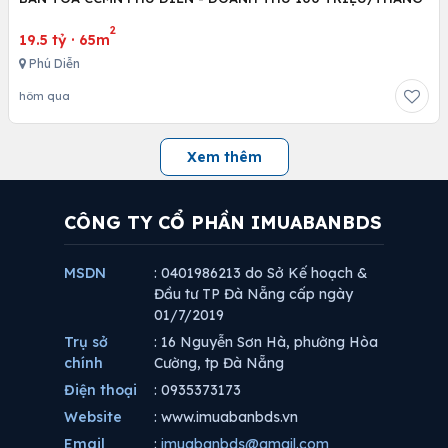
2
19.5 tỷ
·
65m
Phú Diễn
hôm qua
Xem thêm
CÔNG TY CỔ PHẦN IMUABANBDS
MSDN
: 0401986213 do Sở Kế hoạch &
Đầu tư TP Đà Nẵng cấp ngày
01/7/2019
Trụ sở
: 16 Nguyễn Sơn Hà, phường Hòa
chính
Cường, tp Đà Nẵng
Điện thoại
: 0935373173
Website
: www.imuabanbds.vn
Email
:
imuabanbds@gmail.com