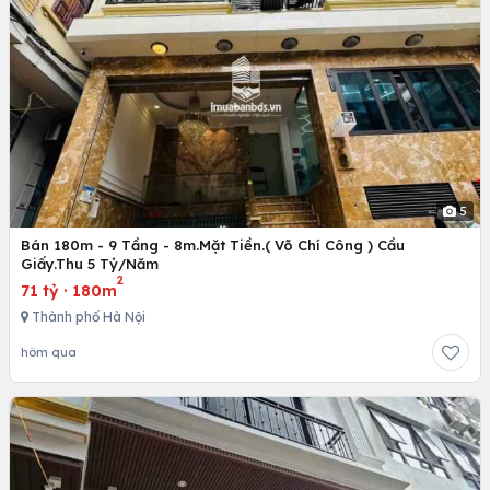
5
Bán 180m - 9 Tầng - 8m.Mặt Tiền.( Võ Chí Công ) Cầu
Giấy.Thu 5 Tỷ/Năm
2
71 tỷ
·
180m
Thành phố Hà Nội
hôm qua