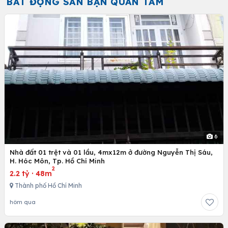
BẤT ĐỘNG SẢN BẠN QUAN TÂM
6
Nhà đất 01 trệt và 01 lầu, 4mx12m ở đường Nguyễn Thị Sáu,
H. Hóc Môn, Tp. Hồ Chí Minh
2
2.2 tỷ
·
48m
Thành phố Hồ Chí Minh
hôm qua