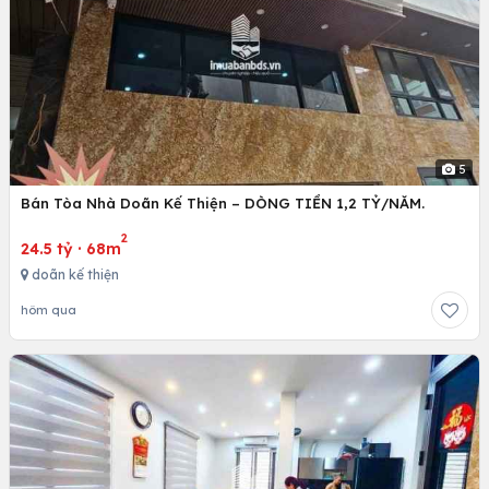
5
Bán Tòa Nhà Doãn Kế Thiện – DÒNG TIỀN 1,2 TỶ/NĂM.
2
24.5 tỷ
·
68m
doãn kế thiện
hôm qua