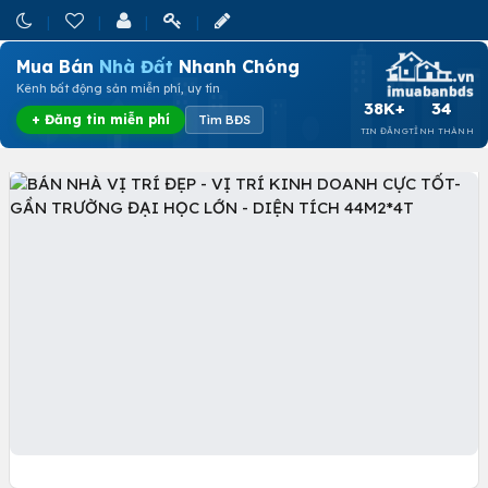
Mua Bán
Nhà Đất
Nhanh Chóng
Kênh bất động sản miễn phí, uy tín
38K+
34
+ Đăng tin miễn phí
Tìm BĐS
TIN ĐĂNG
TỈNH THÀNH