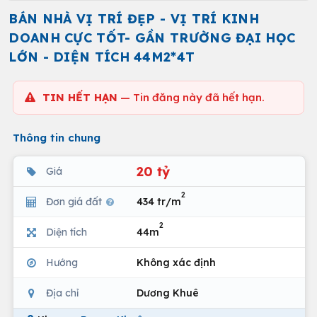
BÁN NHÀ VỊ TRÍ ĐẸP - VỊ TRÍ KINH
DOANH CỰC TỐT- GẦN TRƯỜNG ĐẠI HỌC
LỚN - DIỆN TÍCH 44M2*4T
TIN HẾT HẠN
— Tin đăng này đã hết hạn.
Thông tin chung
20 tỷ
Giá
2
Đơn giá đất
434 tr/m
2
Diện tích
44m
Hướng
Không xác định
Địa chỉ
Dương Khuê