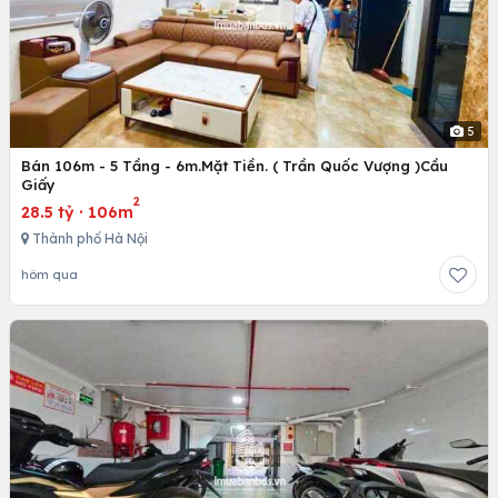
5
Bán 106m - 5 Tầng - 6m.Mặt Tiền. ( Trần Quốc Vượng )Cầu
Giấy
2
28.5 tỷ
·
106m
Thành phố Hà Nội
hôm qua