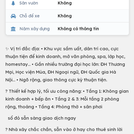
Sân vườn
Không
Chỗ để xe
Không
Năm xây dựng
Không có thông tin
✨ Vị trí đắc địa: • Khu vực sầm uất, dân trí cao, cực
thuận tiện để kinh doanh, mở văn phòng, spa, lớp học,
homestay… • Gần nhiều trường đại học lớn: ĐH Thương
Mại, Học viện Múa, ĐH Ngoại ngữ, ĐH Quốc gia Hà
Nội… • Ngõ rộng, giao thông cực kỳ thuận tiện.
? Thiết kế hợp lý, tối ưu công năng: • Tầng 1: Không gian
kinh doanh + bếp ăn • Tầng 2 & 3: Mỗi tầng 2 phòng
rộng, thoáng • Tầng 4: Phòng thờ + sân phơi
sổ đỏ sẵn sàng giao dịch ngay
? Nhà xây chắc chắn, sẵn vào ở hay cho thuê sinh lời