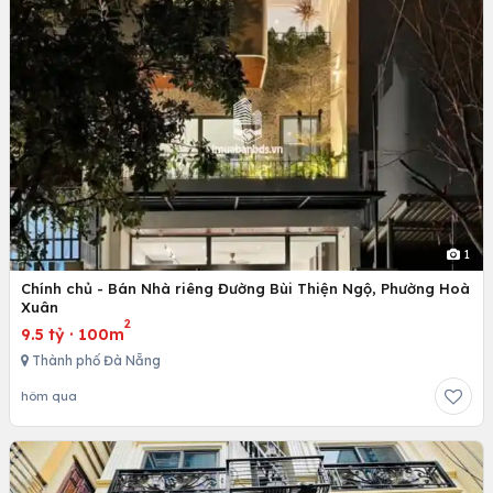
1
Chính chủ - Bán Nhà riêng Đường Bùi Thiện Ngộ, Phường Hoà
Xuân
2
9.5 tỷ
·
100m
Thành phố Đà Nẵng
hôm qua