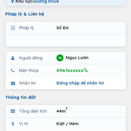
Khu vực
›
Dương Khuê
Pháp lý & Liên hệ
Pháp lý
Sổ Đỏ
Ngọc Luân
Người đăng
N
0967xxxxxx🔍
Điện thoại
Nhắn tin
Đăng nhập để nhắn tin
Thông tin đất
2
Tổng diện tích
44m
Vị trí
Kiệt / Hẻm