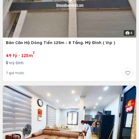
4
Bán Căn Hộ Dòng Tiền 125m - 8 Tầng. Mỹ Đình ( Vip )
2
49 tỷ
·
125m
mỹ Đình
7 giờ trước