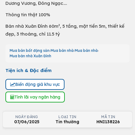
Dương Vương, Đông Ngạc....
Thông tin thật 100%
Bán nhà Xuân Đỉnh 60m², 5 tầng, mặt tiền 5m, thiết kế
đẹp, 3 thoáng, chỉ 11.5 tỷ
Mua bán bất động sản
Mua bán nhà
Mua bán nhà
Mua bán nhà Xuân Đỉnh
Tiện ích & Đặc điểm
Biến động giá khu vực
Tính lãi vay ngân hàng
NGÀY ĐĂNG
LOẠI TIN
MÃ TIN
07/06/2025
Tin thường
HNI138226