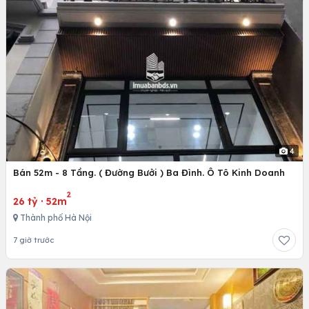
4
Bán 52m - 8 Tầng. ( Đường Bưởi ) Ba Đình. Ô Tô Kinh Doanh
2
26 tỷ
·
52m
Thành phố Hà Nội
7 giờ trước