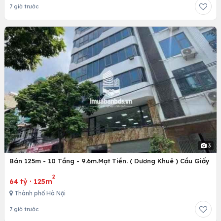
7 giờ trước
3
Bán 125m - 10 Tầng - 9.6m.Mạt Tiền. ( Dương Khuê ) Cầu Giấy
2
64 tỷ
·
125m
Thành phố Hà Nội
7 giờ trước