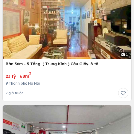
1
Bán 56m - 5 Tầng. ( Trung Kính ) Cầu Giấy. ô tô
2
23 tỷ
·
68m
Thành phố Hà Nội
7 giờ trước