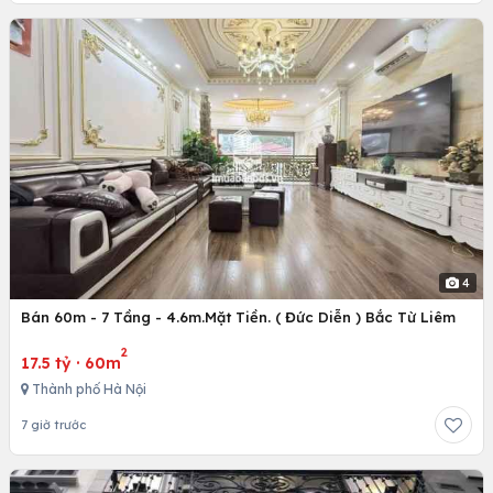
4
Bán 60m - 7 Tầng - 4.6m.Mặt Tiền. ( Đức Diễn ) Bắc Từ Liêm
2
17.5 tỷ
·
60m
Thành phố Hà Nội
7 giờ trước