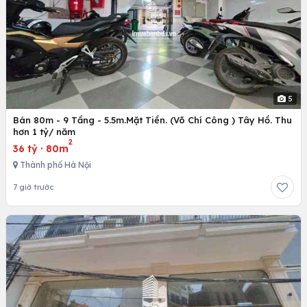
5
Bán 80m - 9 Tầng - 5.5m.Mặt Tiền. (Võ Chí Công ) Tây Hồ. Thu
hơn 1 tỷ/ năm
2
36 tỷ
·
80m
Thành phố Hà Nội
7 giờ trước