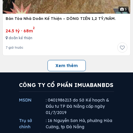
5
Bán Tòa Nhà Doãn Kế Thiện – DÒNG TIỀN 1,2 TỶ/NĂM.
2
24.5 tỷ
·
68m
doãn kế thiện
7 giờ trước
Xem thêm
CÔNG TY CỔ PHẦN IMUABANBDS
MSDN
: 0401986213 do Sở Kế hoạch &
Đầu tư TP Đà Nẵng cấp ngày
01/7/2019
Trụ sở
: 16 Nguyễn Sơn Hà, phường Hòa
chính
Cường, tp Đà Nẵng