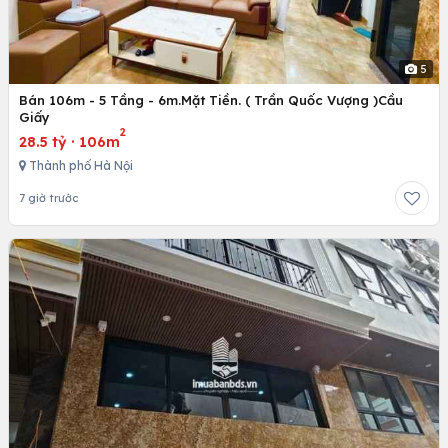
5
Bán 106m - 5 Tầng - 6m.Mặt Tiền. ( Trần Quốc Vượng )Cầu
Giấy
2
28.5 tỷ
·
106m
Thành phố Hà Nội
7 giờ trước