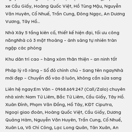
xe Cầu Giấy, Hoàng Quốc Việt, Hồ Tùng Mậu, Nguyễn
Văn Huyên, Cổ Nhuế, Trần Cung, Đông Ngạc, An Dương
Vương, Tây Hồ...
Nhà Xây 5 tầng kiên cố, thiết kế hiện đại, tối ưu công
năngNhà có 3 mặt thoáng – ánh sáng tự nhiên tràn
ngập các phòng
Khu dân trí cao – hàng xóm thân thiện – an ninh tốt
Pháp lý rõ ràng – Sổ đỏ chính chủ – Sang tên ngayNhà
mới đẹp – Chuyển đồ vào ở luôn, không cần sửa sang
Liên hệ ngay:Em Vân – 0968.669.247 (Call/Zalo) chuyên
nhà xinh: Nam Từ Liêm, Bắc Từ Liêm, Cầu Giấy, Tây Hồ.
Xuân Đỉnh, Phạm Văn Đồng, Hồ Tây, KĐT Ciputra,
Ngoại giao đoàn, Hoàng Quốc Việt, Cầu Giấy, Dương
Quảng Hàm, Nguyễn Văn Huyên, Trần Cung, Cổ Nhuế,
Xuân La, Võ Chí Công, Lạc Long Quân, Tân Xuân, An