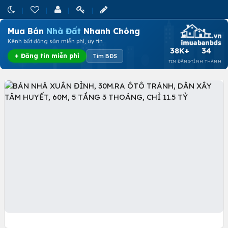
Mua Bán
Nhà Đất
Nhanh Chóng
Kênh bất động sản miễn phí, uy tín
38K+
34
+ Đăng tin miễn phí
Tìm BĐS
TIN ĐĂNG
TỈNH THÀNH