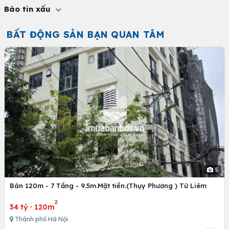
Báo tin xấu
BẤT ĐỘNG SẢN BẠN QUAN TÂM
5
Bán 120m - 7 Tầng - 9.5m.Mặt tiền.(Thụy Phương ) Từ Liêm
2
34 tỷ
·
120m
Thành phố Hà Nội