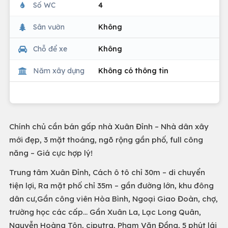
Số WC
4
Sân vườn
Không
Chỗ để xe
Không
Năm xây dựng
Không có thông tin
Chính chủ cần bán gấp nhà Xuân Đỉnh – Nhà dân xây
mới đẹp, 3 mặt thoáng, ngõ rộng gần phố, full công
năng – Giá cực hợp lý!
Trung tâm Xuân Đỉnh, Cách ô tô chỉ 30m – di chuyển
tiện lợi, Ra mặt phố chỉ 35m – gần đường lớn, khu đông
dân cư,Gần công viên Hòa Bình, Ngoại Giao Đoàn, chợ,
trường học các cấp... Gần Xuân La, Lạc Long Quân,
Nguyễn Hoàng Tôn, ciputra, Phạm Văn Đồng, 5 phút lái