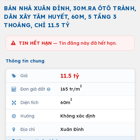
BÁN NHÀ XUÂN ĐỈNH, 30M.RA ÔTÔ TRÁNH,
DÂN XÂY TÂM HUYẾT, 60M, 5 TẦNG 3
THOÁNG, CHỈ 11.5 TỶ
TIN HẾT HẠN
— Tin đăng này đã hết hạn.
Thông tin chung
11.5 tỷ
Giá
2
Đơn giá đất
165 tr/m
2
Diện tích
60m
Hướng
Không xác định
Địa chỉ
Xuân Đỉnh