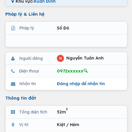
Khu vực
›
Xuân Đỉnh
Pháp lý & Liên hệ
Pháp lý
Sổ Đỏ
Nguyễn Tuấn Anh
Người đăng
N
0972xxxxxx🔍
Điện thoại
Nhắn tin
Đăng nhập để nhắn tin
Thông tin đất
2
Tổng diện tích
52m
Vị trí
Kiệt / Hẻm