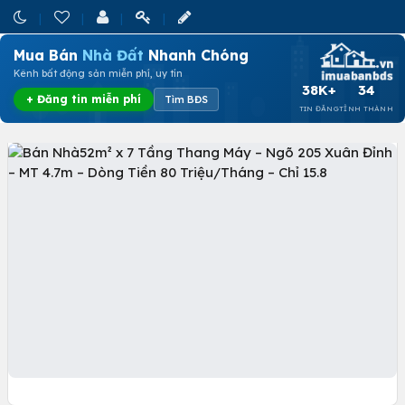
Mua Bán
Nhà Đất
Nhanh Chóng
Kênh bất động sản miễn phí, uy tín
38K+
34
+ Đăng tin miễn phí
Tìm BĐS
TIN ĐĂNG
TỈNH THÀNH