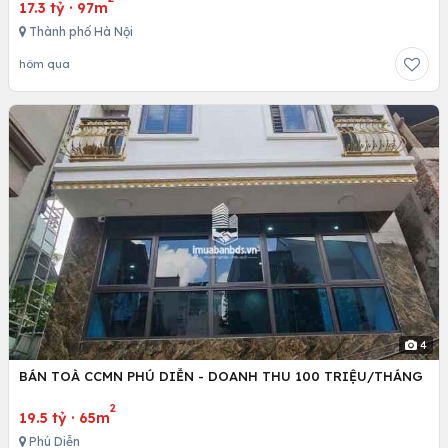
17.3 tỷ
·
97m
Thành phố Hà Nội
hôm qua
4
BÁN TOÀ CCMN PHÚ DIỄN - DOANH THU 100 TRIỆU/THÁNG
2
19.5 tỷ
·
65m
Phú Diễn