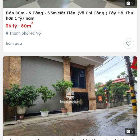
5
Bán 80m - 9 Tầng - 5.5m.Mặt Tiền. (Võ Chí Công ) Tây Hồ. Thu
hơn 1 tỷ/ năm
2
36 tỷ
·
80m
Thành phố Hà Nội
hôm qua
5