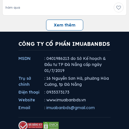
hôm qua
Xem thêm
CÔNG TY CỔ PHẦN IMUABANBDS
MSDN
: 0401986213 do Sở Kế hoạch &
Đầu tư TP Đà Nẵng cấp ngày
01/7/2019
Trụ sở
: 16 Nguyễn Sơn Hà, phường Hòa
chính
Cường, tp Đà Nẵng
Điện thoại
: 0935373173
Website
: www.imuabanbds.vn
Email
:
imuabanbds@gmail.com