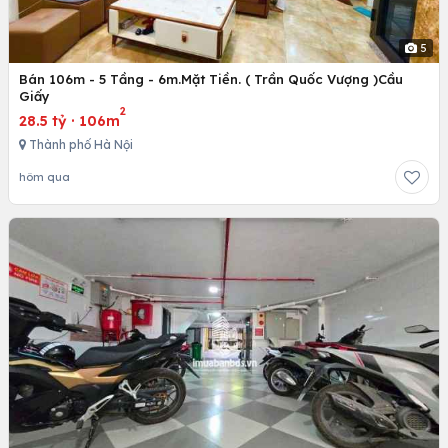
5
Bán 106m - 5 Tầng - 6m.Mặt Tiền. ( Trần Quốc Vượng )Cầu
Giấy
2
28.5 tỷ
·
106m
Thành phố Hà Nội
hôm qua