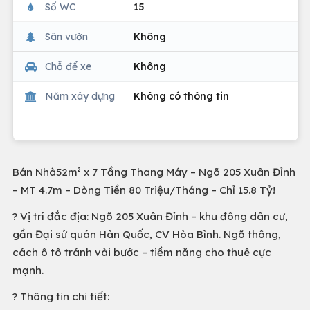
Số WC
15
Sân vườn
Không
Chỗ để xe
Không
Năm xây dựng
Không có thông tin
Bán Nhà52m² x 7 Tầng Thang Máy – Ngõ 205 Xuân Đỉnh
– MT 4.7m – Dòng Tiền 80 Triệu/Tháng – Chỉ 15.8 Tỷ!
? Vị trí đắc địa: Ngõ 205 Xuân Đỉnh – khu đông dân cư,
gần Đại sứ quán Hàn Quốc, CV Hòa Bình. Ngõ thông,
cách ô tô tránh vài bước – tiềm năng cho thuê cực
mạnh.
? Thông tin chi tiết: