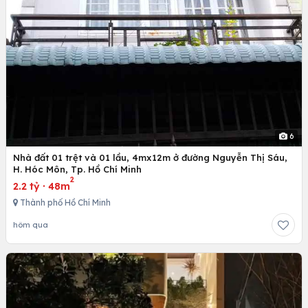
6
Nhà đất 01 trệt và 01 lầu, 4mx12m ở đường Nguyễn Thị Sáu,
H. Hóc Môn, Tp. Hồ Chí Minh
2
2.2 tỷ
·
48m
Thành phố Hồ Chí Minh
hôm qua