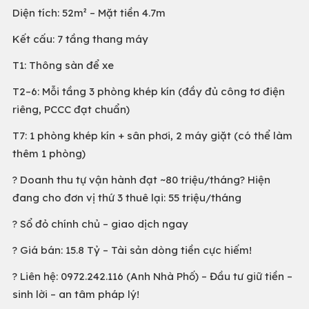
Diện tích: 52m² – Mặt tiền 4.7m
Kết cấu: 7 tầng thang máy
T1: Thông sàn để xe
T2–6: Mỗi tầng 3 phòng khép kín (đầy đủ công tơ điện
riêng, PCCC đạt chuẩn)
T7: 1 phòng khép kín + sân phơi, 2 máy giặt (có thể làm
thêm 1 phòng)
? Doanh thu tự vận hành đạt ~80 triệu/tháng? Hiện
đang cho đơn vị thứ 3 thuê lại: 55 triệu/tháng
? Sổ đỏ chính chủ – giao dịch ngay
? Giá bán: 15.8 Tỷ – Tài sản dòng tiền cực hiếm!
? Liên hệ: 0972.242.116 (Anh Nhà Phố) – Đầu tư giữ tiền –
sinh lời – an tâm pháp lý!