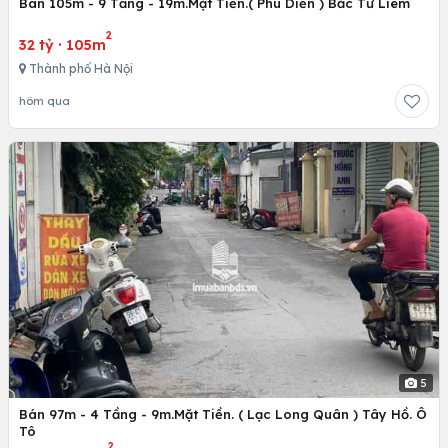
Bán 105m - 9 Tầng - 19m.Mặt Tiền.( Phú Diễn ) Bắc Từ Liêm
2
32 tỷ
·
105m
Thành phố Hà Nội
hôm qua
5
Bán 97m - 4 Tầng - 9m.Mặt Tiền. ( Lạc Long Quân ) Tây Hồ. Ô
Tô
2