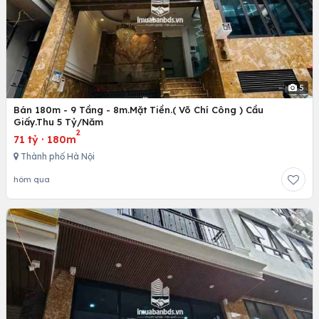
5
Bán 180m - 9 Tầng - 8m.Mặt Tiền.( Võ Chí Công ) Cầu
Giấy.Thu 5 Tỷ/Năm
2
71 tỷ
·
180m
Thành phố Hà Nội
hôm qua