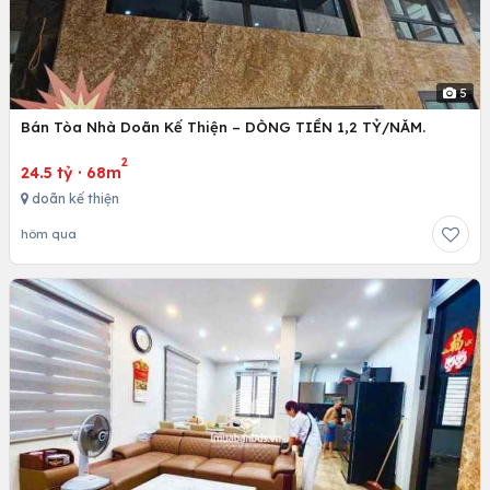
5
Bán Tòa Nhà Doãn Kế Thiện – DÒNG TIỀN 1,2 TỶ/NĂM.
2
24.5 tỷ
·
68m
doãn kế thiện
hôm qua