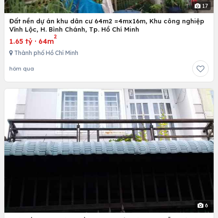
17
Đất nền dự án khu dân cư 64m2 =4mx16m, Khu công nghiệp
Vĩnh Lộc, H. Bình Chánh, Tp. Hồ Chí Minh
2
1.65 tỷ
·
64m
Thành phố Hồ Chí Minh
hôm qua
6