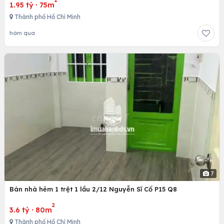
1.95 tỷ
·
75m
Thành phố Hồ Chí Minh
hôm qua
7
Bán nhà hẻm 1 trệt 1 lầu 2/12 Nguyễn Sĩ Cố P15 Q8
2
3.6 tỷ
·
80m
Thành phố Hồ Chí Minh