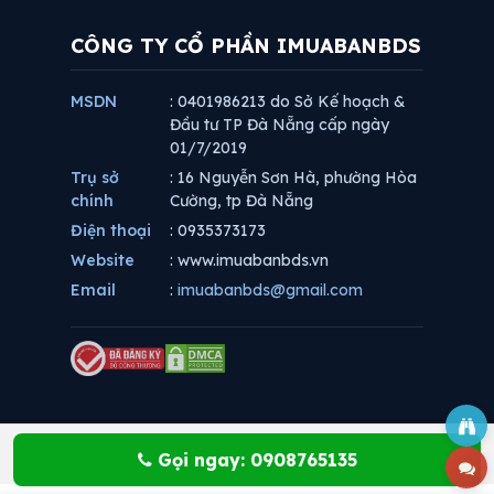
CÔNG TY CỔ PHẦN IMUABANBDS
MSDN
: 0401986213 do Sở Kế hoạch &
Đầu tư TP Đà Nẵng cấp ngày
01/7/2019
Trụ sở
: 16 Nguyễn Sơn Hà, phường Hòa
chính
Cường, tp Đà Nẵng
Điện thoại
: 0935373173
Website
: www.imuabanbds.vn
Email
:
imuabanbds@gmail.com
Gọi ngay: 0908765135