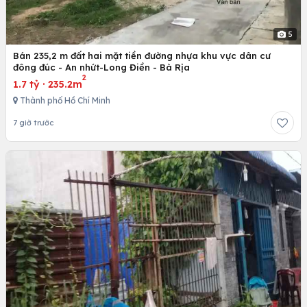
5
Bán 235,2 m đất hai mặt tiền đường nhựa khu vực dân cư
đông đúc - An nhứt-Long Điền - Bà Rịa
2
1.7 tỷ
·
235.2m
Thành phố Hồ Chí Minh
7 giờ trước