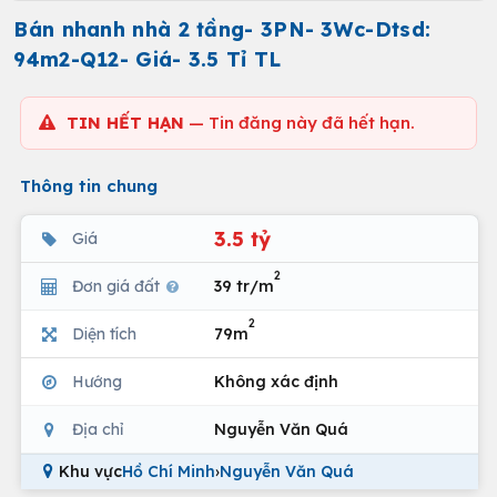
Bán nhanh nhà 2 tầng- 3PN- 3Wc-Dtsd:
94m2-Q12- Giá- 3.5 Tỉ TL
TIN HẾT HẠN
— Tin đăng này đã hết hạn.
Thông tin chung
3.5 tỷ
Giá
2
Đơn giá đất
39 tr/m
2
Diện tích
79m
Hướng
Không xác định
Địa chỉ
Nguyễn Văn Quá
Khu vực
Hồ Chí Minh
›
Nguyễn Văn Quá