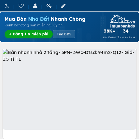
Mua Bán
Nhà Đất
Nhanh Chóng
Kênh bất động sản miễn phí, uy tín
38K+
34
+ Đăng tin miễn phí
Tìm BĐS
TIN ĐĂNG
TỈNH THÀNH