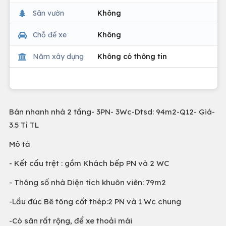
Sân vườn
Không
Chỗ để xe
Không
Năm xây dựng
Không có thông tin
Bán nhanh nhà 2 tầng- 3PN- 3Wc-Dtsd: 94m2-Q12- Giá-
3.5 Tỉ TL
Mô tả
- Kết cấu trệt : gồm Khách bếp PN và 2 WC
- Thông số nhà Diện tích khuôn viên: 79m2
-Lầu đúc Bê tông cốt thép:2 PN và 1 Wc chung
-Có sân rất rộng, để xe thoải mái