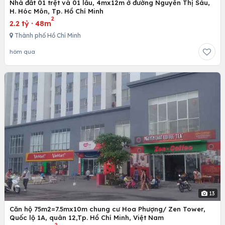
Nhà đất 01 trệt và 01 lầu, 4mx12m ở đường Nguyễn Thị Sáu,
H. Hóc Môn, Tp. Hồ Chí Minh
2
2.2 tỷ
·
48m
Thành phố Hồ Chí Minh
hôm qua
13
Căn hộ 75m2=7.5mx10m chung cư Hoa Phượng/ Zen Tower,
Quốc lộ 1A, quân 12,Tp. Hồ Chí Minh, Việt Nam
2