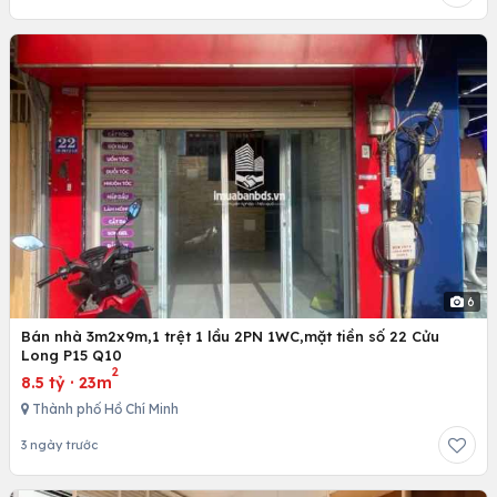
6
Bán nhà 3m2x9m,1 trệt 1 lầu 2PN 1WC,mặt tiền số 22 Cửu
Long P15 Q10
2
8.5 tỷ
·
23m
Thành phố Hồ Chí Minh
3 ngày trước