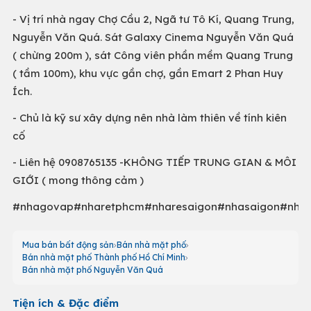
- Vị trí nhà ngay Chợ Cầu 2, Ngã tư Tô Kí, Quang Trung,
Nguyễn Văn Quá. Sát Galaxy Cinema Nguyễn Văn Quá
( chừng 200m ), sát Công viên phần mềm Quang Trung
( tầm 100m), khu vực gần chợ, gần Emart 2 Phan Huy
Ích.
- Chủ là kỹ sư xây dựng nên nhà làm thiên về tính kiên
cố
- Liên hệ 0908765135 -KHÔNG TIẾP TRUNG GIAN & MÔI
GIỚI ( mong thông cảm )
#nhagovap#nharetphcm#nharesaigon#nhasaigon#nha
Mua bán bất động sản
Bán nhà mặt phố
Bán nhà mặt phố Thành phố Hồ Chí Minh
Bán nhà mặt phố Nguyễn Văn Quá
Tiện ích & Đặc điểm