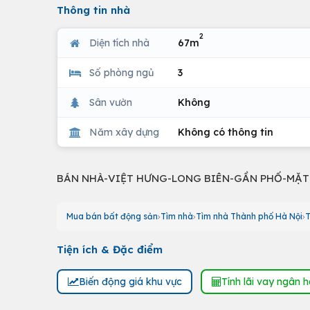
Thông tin nhà
2
Diện tích nhà
67m
Số phòng ngủ
3
Sân vườn
Không
Năm xây dựng
Không có thông tin
BÁN NHÀ-VIỆT HƯNG-LONG BIÊN-GẦN PHỐ-MẶT
Mua bán bất động sản
Tìm nhà
Tìm nhà Thành phố Hà Nội
T
Tiện ích & Đặc điểm
Biến động giá khu vực
Tính lãi vay ngân 