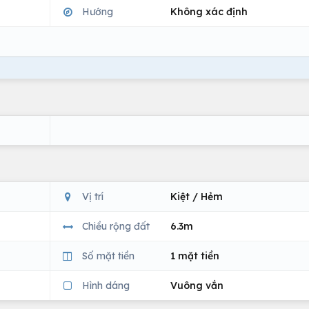
Hướng
Không xác định
Vị trí
Kiệt / Hẻm
Chiều rộng đất
6.3m
Số mặt tiền
1 mặt tiền
Hình dáng
Vuông vắn