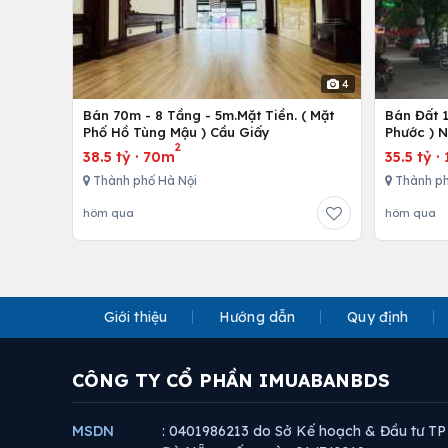
4
Bán 70m - 8 Tầng - 5m.Mặt Tiền. ( Mặt
Bán Đất 
Phố Hồ Tùng Mậu ) Cầu Giấy
Phước ) 
2
38.5 tỷ
·
70m
35.5 tỷ
·
Thành phố Hà Nội
Thành ph
hôm qua
hôm qua
Giới thiệu
Hướng dẫn
Quy định
CÔNG TY CỔ PHẦN IMUABANBDS
MSDN
: 0401986213 do Sở Kế hoạch & Đầu tư TP