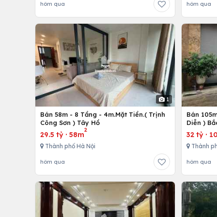
hôm qua
hôm qua
1
Bán 58m - 8 Tầng - 4m.Mặt Tiền.( Trịnh
Bán 105m 
Công Sơn ) Tây Hồ
Diễn ) Bắ
2
29.5 tỷ
·
58m
32 tỷ
·
1
Thành phố Hà Nội
Thành ph
hôm qua
hôm qua