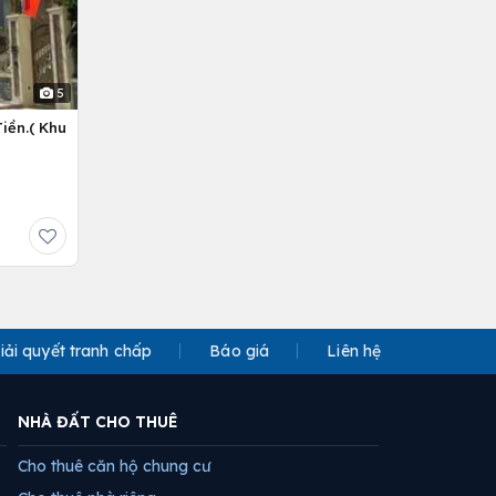
5
iền.( Khu
iải quyết tranh chấp
Báo giá
Liên hệ
NHÀ ĐẤT CHO THUÊ
Cho thuê căn hộ chung cư