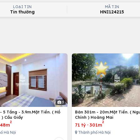
LOẠI TIN
MÃ TIN
Tin thường
HNI124215
3
 5 Tầng - 3.9m.Mặt Tiền. ( Hồ
Bán 301m - 20m.Mặt Tiền. ( Ng
 ) Cầu Giấy
Chính ) Hoàng Mai
2
2
·
48m
71 tỷ
·
301m
ố Hà Nội
Thành phố Hà Nội