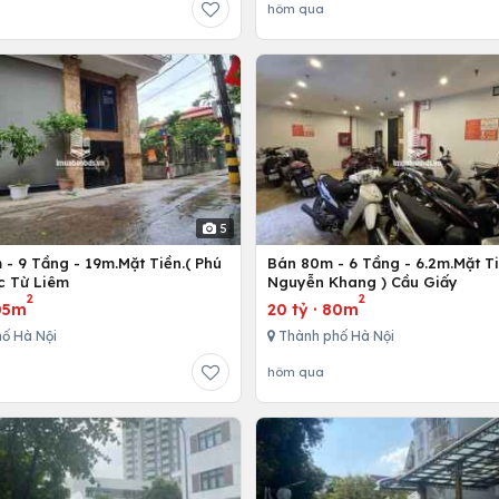
hôm qua
5
- 9 Tầng - 19m.Mặt Tiền.( Phú
Bán 80m - 6 Tầng - 6.2m.Mặt Ti
c Từ Liêm
Nguyễn Khang ) Cầu Giấy
2
2
05m
20 tỷ
·
80m
ố Hà Nội
Thành phố Hà Nội
hôm qua