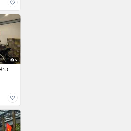
5
ền. (