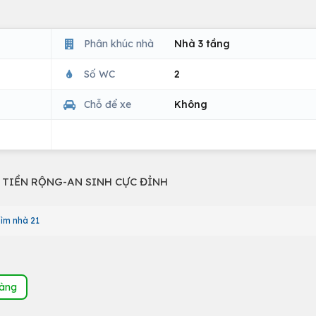
Phân khúc nhà
Nhà 3 tầng
Số WC
2
Chỗ để xe
Không
 TIỀN RỘNG-AN SINH CỰC ĐỈNH
ìm nhà 21
hàng