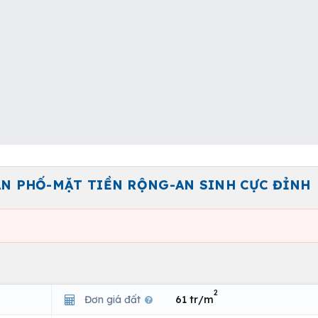
N PHỐ-MẶT TIỀN RỘNG-AN SINH CỰC ĐỈNH
2
Đơn giá đất
61 tr/m