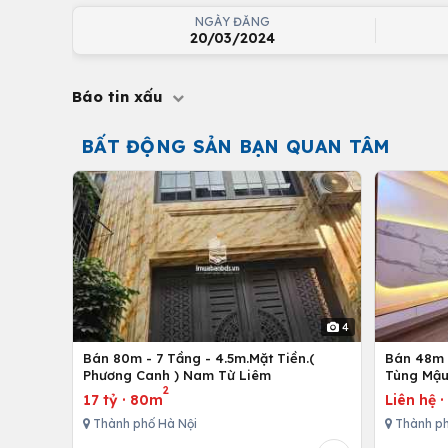
NGÀY ĐĂNG
20/03/2024
Báo tin xấu
BẤT ĐỘNG SẢN BẠN QUAN TÂM
4
Bán 80m - 7 Tầng - 4.5m.Mặt Tiền.(
Bán 48m -
Phương Canh ) Nam Từ Liêm
Tùng Mậu
2
17 tỷ
·
80m
Liên hệ
Thành phố Hà Nội
Thành ph