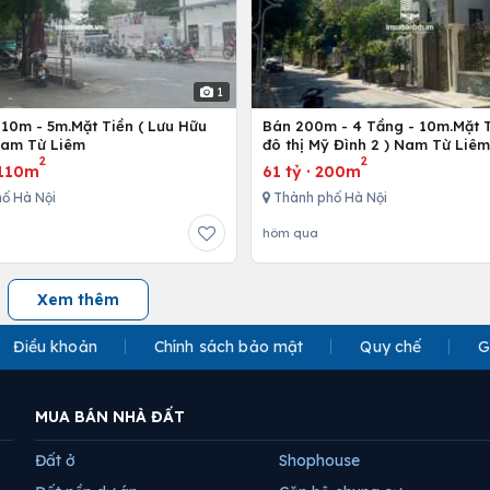
1
110m - 5m.Mặt Tiền ( Lưu Hữu
Bán 200m - 4 Tầng - 10m.Mặt T
Nam Từ Liêm
đô thị Mỹ Đình 2 ) Nam Từ Liêm
2
2
110m
61 tỷ
·
200m
ố Hà Nội
Thành phố Hà Nội
hôm qua
Xem thêm
Điều khoản
Chính sách bảo mật
Quy chế
G
MUA BÁN NHÀ ĐẤT
Đất ở
Shophouse