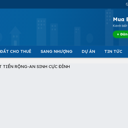
Mua 
Kênh bất 
+ Đăn
 ĐẤT CHO THUÊ
SANG NHƯỢNG
DỰ ÁN
TIN TỨC