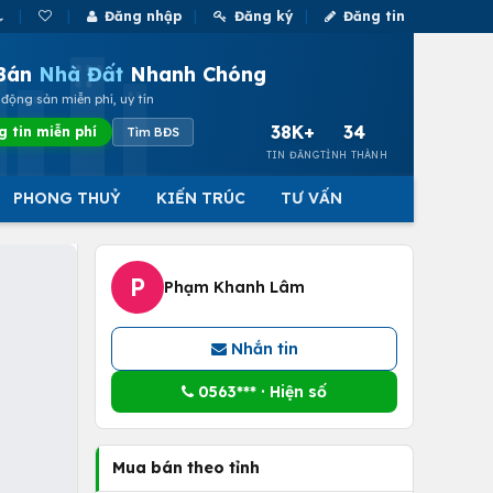
Đăng nhập
Đăng ký
Đăng tin
Bán
Nhà Đất
Nhanh Chóng
động sản miễn phí, uy tín
38K+
34
g tin miễn phí
Tìm BĐS
TIN ĐĂNG
TỈNH THÀNH
PHONG THUỶ
KIẾN TRÚC
TƯ VẤN
P
Phạm Khanh Lâm
Nhắn tin
0563*** · Hiện số
Mua bán theo tỉnh