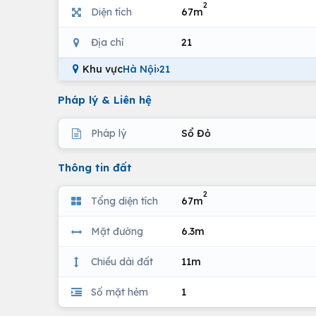
2
Diện tích
67m
Địa chỉ
21
Khu vực
Hà Nội
›
21
Pháp lý & Liên hệ
Pháp lý
Sổ Đỏ
Thông tin đất
2
Tổng diện tích
67m
Mặt đường
6.3m
Chiều dài đất
11m
Số mặt hẻm
1