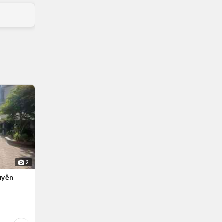
2
uyễn