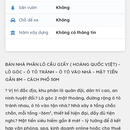
Sân vườn
Không
Chỗ để xe
Không
Năm xây dựng
Không có thông tin
BÁN NHÀ PHÂN LÔ CẦU GIẤY ( HOÀNG QUỐC VIỆT) –
LÔ GÓC – Ô TÔ TRÁNH – Ô TÔ VÀO NHÀ – MẶT TIỀN
GẦN 8M – CÁCH PHỐ 50M
? Vị trí đắc địa, khu phân lô quân đội, dân trí cao, an
ninh tuyệt đối.? Lô góc 2 mặt thoáng, đường rộng ô tô
tránh nhau, ô tô vào tận nhà.? Nhà xây 6 tầng chắc
chắn, mỗi tầng ~36m², thiết kế hiện đại, đầy đủ tiện
nghi.? Mặt tiền siêu hiếm gần 8 mét – lý tưởng để ở kết
hợp văn phòng, spa, kinh doanh online hoặc cho thuê