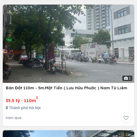
1
Bán Đất 110m - 5m.Mặt Tiền ( Lưu Hữu Phước ) Nam Từ Liêm
2
35.5 tỷ
·
110m
Thành phố Hà Nội
hôm qua