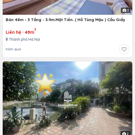
3
Bán 48m - 5 Tầng - 3.9m.Mặt Tiền. ( Hồ Tùng Mậu ) Cầu Giấy
2
Liên hệ
·
48m
Thành phố Hà Nội
hôm qua
2