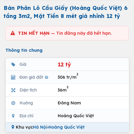
Bán Phân Lô Cầu Giấy (Hoàng Quốc Việt) 6
tầng 3m2, Mặt Tiền 8 mét giá nhỉnh 12 tỷ
TIN HẾT HẠN
— Tin đăng này đã hết hạn.
Thông tin chung
12 tỷ
Giá
2
Đơn giá đất
306 tr/m
2
Diện tích
36m
Hướng
Đông Nam
Địa chỉ
Hoàng Quốc Việt
Khu vực
Hà Nội
›
Hoàng Quốc Việt