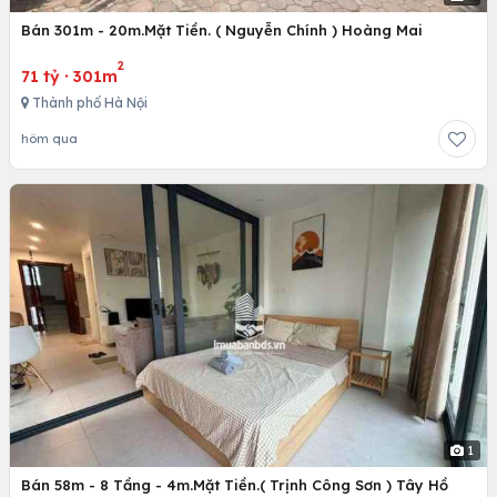
Bán 301m - 20m.Mặt Tiền. ( Nguyễn Chính ) Hoàng Mai
2
71 tỷ
·
301m
Thành phố Hà Nội
hôm qua
1
Bán 58m - 8 Tầng - 4m.Mặt Tiền.( Trịnh Công Sơn ) Tây Hồ