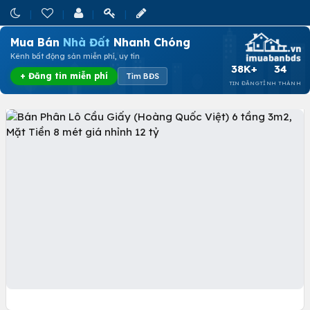
Mua Bán
Nhà Đất
Nhanh Chóng
Kênh bất động sản miễn phí, uy tín
38K+
34
+ Đăng tin miễn phí
Tìm BĐS
TIN ĐĂNG
TỈNH THÀNH