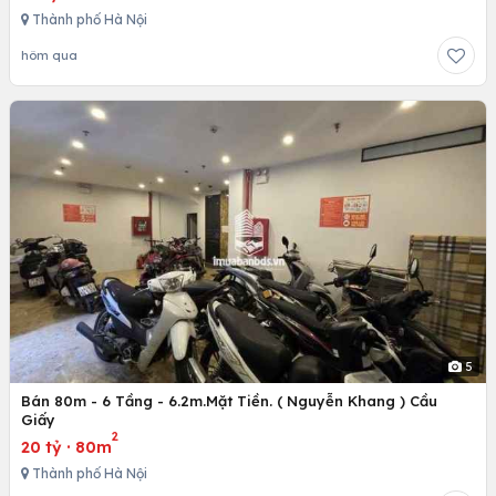
Thành phố Hà Nội
hôm qua
5
Bán 80m - 6 Tầng - 6.2m.Mặt Tiền. ( Nguyễn Khang ) Cầu
Giấy
2
20 tỷ
·
80m
Thành phố Hà Nội