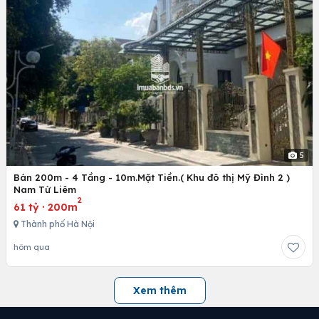
5
Bán 200m - 4 Tầng - 10m.Mặt Tiền.( Khu đô thị Mỹ Đình 2 )
Nam Từ Liêm
2
61 tỷ
·
200m
Thành phố Hà Nội
hôm qua
Xem thêm