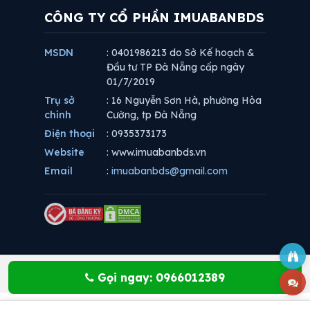
CÔNG TY CỔ PHẦN IMUABANBDS
MSDN
: 0401986213 do Sở Kế hoạch &
Đầu tư TP Đà Nẵng cấp ngày
01/7/2019
Trụ sở
: 16 Nguyễn Sơn Hà, phường Hòa
chính
Cường, tp Đà Nẵng
Điện thoại
: 0935373173
Website
: www.imuabanbds.vn
Email
:
imuabanbds@gmail.com
Gọi ngay: 0966012389