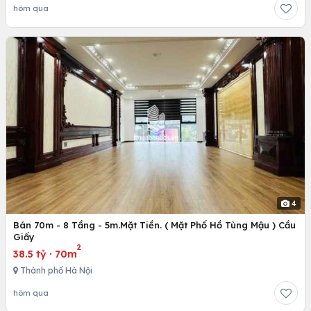
hôm qua
4
Bán 70m - 8 Tầng - 5m.Mặt Tiền. ( Mặt Phố Hồ Tùng Mậu ) Cầu
Giấy
2
38.5 tỷ
·
70m
Thành phố Hà Nội
hôm qua