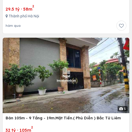
2
29.5 tỷ
·
58m
Thành phố Hà Nội
hôm qua
5
Bán 105m - 9 Tầng - 19m.Mặt Tiền.( Phú Diễn ) Bắc Từ Liêm
2
32 tỷ
·
105m