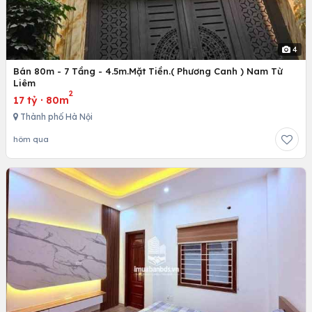
4
Bán 80m - 7 Tầng - 4.5m.Mặt Tiền.( Phương Canh ) Nam Từ
Liêm
2
17 tỷ
·
80m
Thành phố Hà Nội
hôm qua