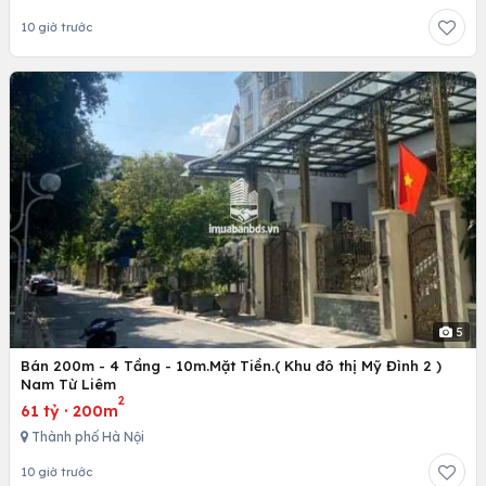
10 giờ trước
5
Bán 200m - 4 Tầng - 10m.Mặt Tiền.( Khu đô thị Mỹ Đình 2 )
Nam Từ Liêm
2
61 tỷ
·
200m
Thành phố Hà Nội
10 giờ trước