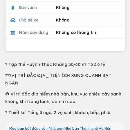
Sân vườn
Không
Chỗ để xe
Không
Năm xây dựng
Không có thông tin
? Tập thể Huỳnh Thúc Kháng 30/60m? T3 3.6 tỷ
?️?️?️VỊ TRÍ ĐẮC ĐỊA_ TIỆN ÍCH XUNG QUANH BẠT
NGÀN
☘️ Vị trí đắc địa hiếm nhà bán, khu vực nhiều cây xanh
không khí trong lành, dân trí cao.
? Thiết kế: Tổng 3 ngủ, 2 vệ sinh, khách, bếp, phơi.
Mua bán bất động sản
Nhà bán
Nhà bán Thành phố Hà Nội