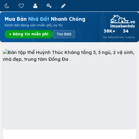
Mua Bán
Nhà Đất
Nhanh Chóng
Kênh bất động sản miễn phí, uy tín
38K+
34
+ Đăng tin miễn phí
Tìm BĐS
TIN ĐĂNG
TỈNH THÀNH