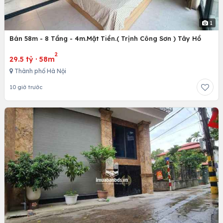
1
Bán 58m - 8 Tầng - 4m.Mặt Tiền.( Trịnh Công Sơn ) Tây Hồ
2
29.5 tỷ
·
58m
Thành phố Hà Nội
10 giờ trước