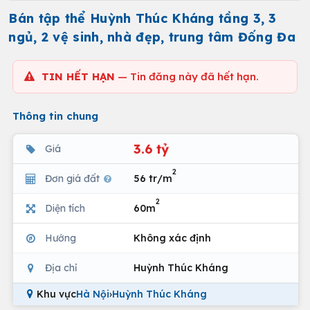
Bán tập thể Huỳnh Thúc Kháng tầng 3, 3
ngủ, 2 vệ sinh, nhà đẹp, trung tâm Đống Đa
TIN HẾT HẠN
— Tin đăng này đã hết hạn.
Thông tin chung
3.6 tỷ
Giá
2
Đơn giá đất
56 tr/m
2
Diện tích
60m
Hướng
Không xác định
Địa chỉ
Huỳnh Thúc Kháng
Khu vực
Hà Nội
›
Huỳnh Thúc Kháng