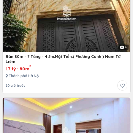
4
Bán 80m - 7 Tầng - 4.5m.Mặt Tiền.( Phương Canh ) Nam Từ
Liêm
2
17 tỷ
·
80m
Thành phố Hà Nội
10 giờ trước