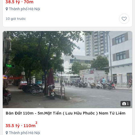
38.5 tỷ
·
70m
Thành phố Hà Nội
10 giờ trước
1
Bán Đất 110m - 5m.Mặt Tiền ( Lưu Hữu Phước ) Nam Từ Liêm
2
35.5 tỷ
·
110m
Thành phố Hà Nội