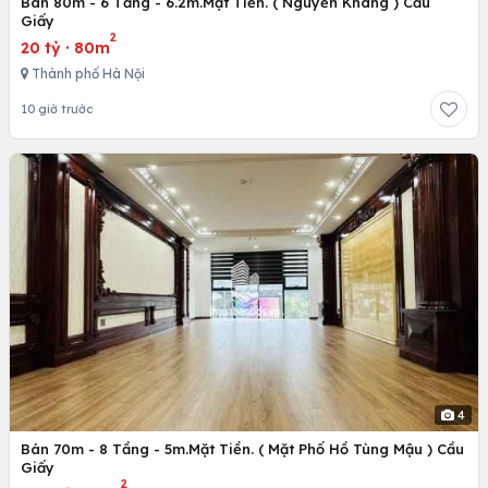
Bán 80m - 6 Tầng - 6.2m.Mặt Tiền. ( Nguyễn Khang ) Cầu
Giấy
2
20 tỷ
·
80m
Thành phố Hà Nội
10 giờ trước
4
Bán 70m - 8 Tầng - 5m.Mặt Tiền. ( Mặt Phố Hồ Tùng Mậu ) Cầu
Giấy
2