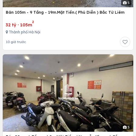
5
Bán 105m - 9 Tầng - 19m.Mặt Tiền.( Phú Diễn ) Bắc Từ Liêm
2
32 tỷ
·
105m
Thành phố Hà Nội
10 giờ trước
5