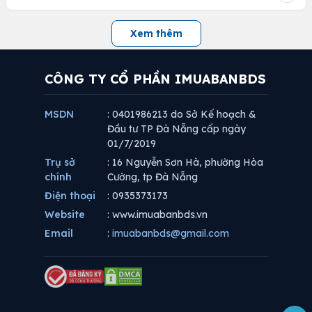
Xem thêm
CÔNG TY CỔ PHẦN IMUABANBDS
MSDN
: 0401986213 do Sở Kế hoạch &
Đầu tư TP Đà Nẵng cấp ngày
01/7/2019
Trụ sở
: 16 Nguyễn Sơn Hà, phường Hòa
chính
Cường, tp Đà Nẵng
Điện thoại
: 0935373173
Website
: www.imuabanbds.vn
Email
:
imuabanbds@gmail.com