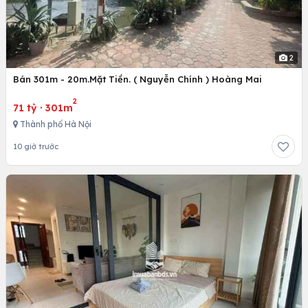
2
Bán 301m - 20m.Mặt Tiền. ( Nguyễn Chính ) Hoàng Mai
2
71 tỷ
·
301m
Thành phố Hà Nội
10 giờ trước