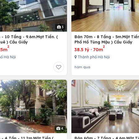
3
- 10 Tầng - 9.6m.Mạt Tiền. (
Bán 70m - 8 Tầng - 5m.Mặt Tiền
uê ) Cầu Giấy
Phố Hồ Tùng Mậu ) Cầu Giấy
2
2
25m
38.5 tỷ
·
70m
ố Hà Nội
Thành phố Hà Nội
hôm qua
4
- 4 Tần - 11.2m.Mặt Tiền.(
Bán 60m - 7 Tầng - 4.6m.Mặt Ti