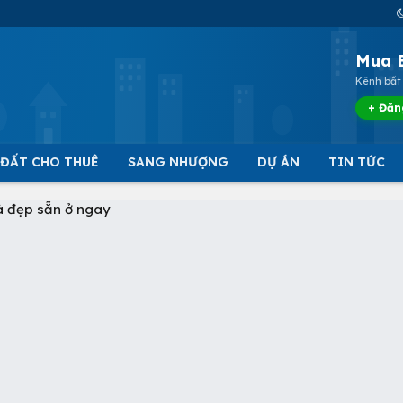
Mua 
Kênh bất 
+ Đăn
 ĐẤT CHO THUÊ
SANG NHƯỢNG
DỰ ÁN
TIN TỨC