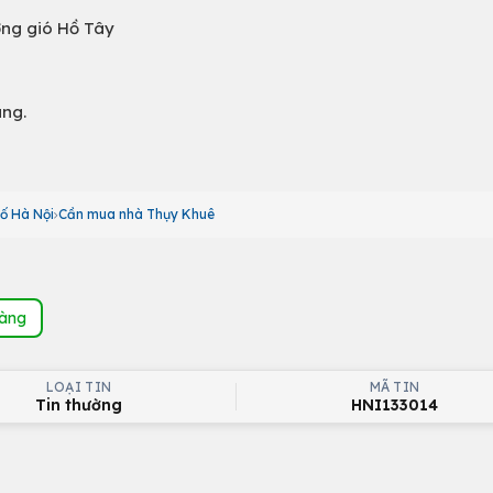
ởng gió Hồ Tây
ung.
ố Hà Nội
Cần mua nhà Thụy Khuê
hàng
LOẠI TIN
MÃ TIN
Tin thường
HNI133014