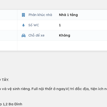
Phân khúc nhà
Nhà 1 tầng
Số WC
1
Chỗ để xe
Không
 TÂY.
 và vệ sinh riêng. Full nội thất ở ngay.Vị trí đắc địa, tiện ích
p 1,2 Ba Đình