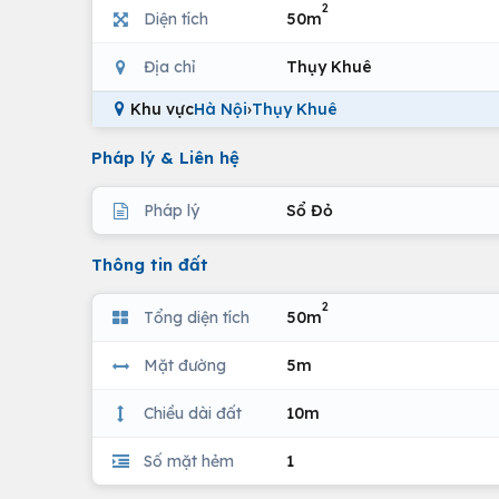
2
Diện tích
50m
Địa chỉ
Thụy Khuê
Khu vực
Hà Nội
›
Thụy Khuê
Pháp lý & Liên hệ
Pháp lý
Sổ Đỏ
Thông tin đất
2
Tổng diện tích
50m
Mặt đường
5m
Chiều dài đất
10m
Số mặt hẻm
1