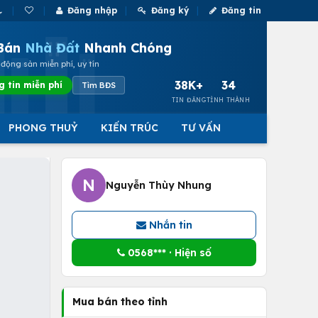
Đăng nhập
Đăng ký
Đăng tin
Bán
Nhà Đất
Nhanh Chóng
động sản miễn phí, uy tín
38K+
34
g tin miễn phí
Tìm BĐS
TIN ĐĂNG
TỈNH THÀNH
PHONG THUỶ
KIẾN TRÚC
TƯ VẤN
N
Nguyễn Thùy Nhung
Nhắn tin
0568*** · Hiện số
Mua bán theo tỉnh