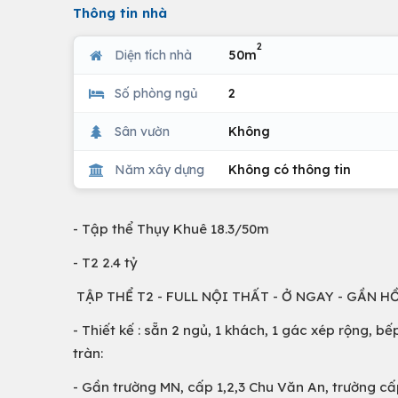
Thông tin nhà
2
Diện tích nhà
50m
Số phòng ngủ
2
Sân vườn
Không
Năm xây dựng
Không có thông tin
- Tập thể Thụy Khuê 18.3/50m
- T2 2.4 tỷ
TẬP THỂ T2 - FULL NỘI THẤT - Ở NGAY - GẦN HỒ
- Thiết kế : sẵn 2 ngủ, 1 khách, 1 gác xép rộng, bếp
tràn:
- Gần trường MN, cấp 1,2,3 Chu Văn An, trường cấ