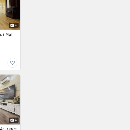
4
. ( Mặt
4
ền. ( Đức