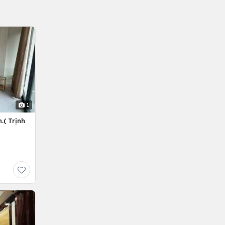
1
.( Trịnh