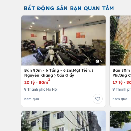
BẤT ĐỘNG SẢN BẠN QUAN TÂM
5
Bán 80m - 6 Tầng - 6.2m.Mặt Tiền. (
Bán 80m -
Nguyễn Khang ) Cầu Giấy
Phương C
2
20 tỷ
·
80m
17 tỷ
·
8
Thành phố Hà Nội
Thành ph
hôm qua
hôm qua