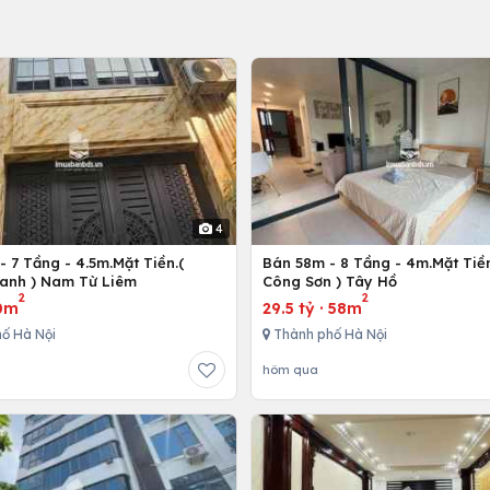
4
 7 Tầng - 4.5m.Mặt Tiền.(
Bán 58m - 8 Tầng - 4m.Mặt Tiền
anh ) Nam Từ Liêm
Công Sơn ) Tây Hồ
2
2
0m
29.5 tỷ
·
58m
ố Hà Nội
Thành phố Hà Nội
hôm qua