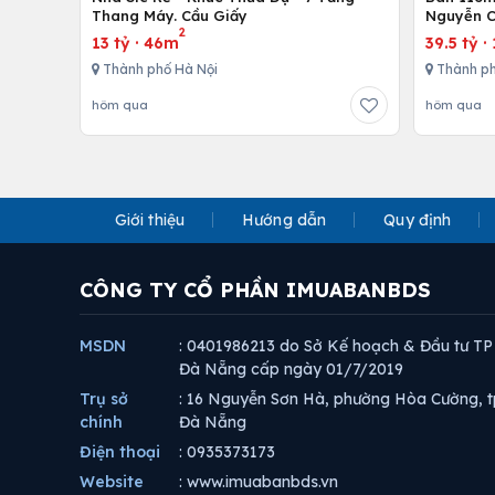
Thang Máy. Cầu Giấy
Nguyễn C
2
13 tỷ
·
46m
39.5 tỷ
·
Thành phố Hà Nội
Thành ph
hôm qua
hôm qua
Giới thiệu
Hướng dẫn
Quy định
CÔNG TY CỔ PHẦN IMUABANBDS
MSDN
: 0401986213 do Sở Kế hoạch & Đầu tư TP
Đà Nẵng cấp ngày 01/7/2019
Trụ sở
: 16 Nguyễn Sơn Hà, phường Hòa Cường, t
chính
Đà Nẵng
Điện thoại
: 0935373173
Website
: www.imuabanbds.vn