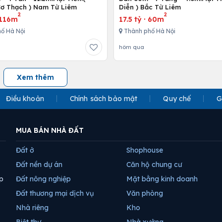
ơ Thạch ) Nam Từ Liêm
Diễn ) Bắc Từ Liêm
2
2
116m
17.5 tỷ
·
60m
ố Hà Nội
Thành phố Hà Nội
hôm qua
Xem thêm
Điều khoản
Chính sách bảo mật
Quy chế
G
MUA BÁN NHÀ ĐẤT
Đất ở
Shophouse
Đất nền dự án
Căn hộ chung cư
p
Đất nông nghiệp
Mặt bằng kinh doanh
Đất thương mại dịch vụ
Văn phòng
Nhà riêng
Kho
Biệt thự
Nhà xưởng