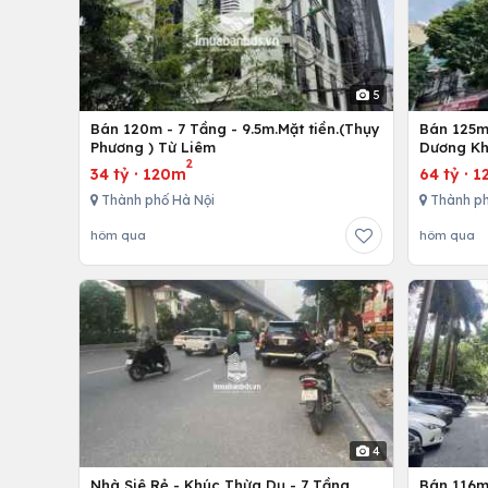
5
Bán 120m - 7 Tầng - 9.5m.Mặt tiền.(Thụy
Bán 125m 
Phương ) Từ Liêm
Dương Kh
2
34 tỷ
·
120m
64 tỷ
·
1
Thành phố Hà Nội
Thành ph
hôm qua
hôm qua
4
Nhà Siê Rẻ - Khúc Thừa Dụ - 7 Tầng
Bán 116m 