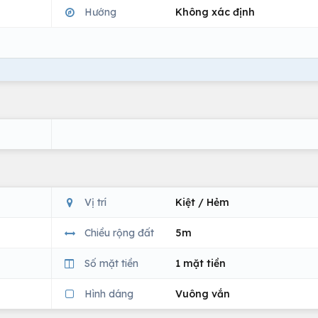
Hướng
Không xác định
Vị trí
Kiệt / Hẻm
Chiều rộng đất
5m
Số mặt tiền
1 mặt tiền
Hình dáng
Vuông vắn