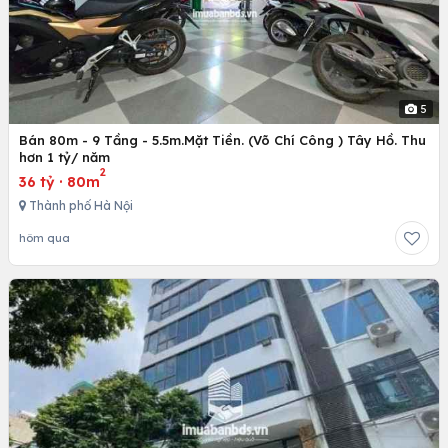
5
Bán 80m - 9 Tầng - 5.5m.Mặt Tiền. (Võ Chí Công ) Tây Hồ. Thu
hơn 1 tỷ/ năm
2
36 tỷ
·
80m
Thành phố Hà Nội
hôm qua