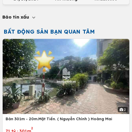
Báo tin xấu
BẤT ĐỘNG SẢN BẠN QUAN TÂM
2
Bán 301m - 20m.Mặt Tiền. ( Nguyễn Chính ) Hoàng Mai
2
71 tỷ
·
301m