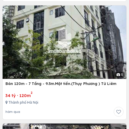
5
Bán 120m - 7 Tầng - 9.5m.Mặt tiền.(Thụy Phương ) Từ Liêm
2
34 tỷ
·
120m
Thành phố Hà Nội
hôm qua