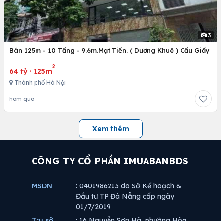
3
Bán 125m - 10 Tầng - 9.6m.Mạt Tiền. ( Dương Khuê ) Cầu Giấy
2
64 tỷ
·
125m
Thành phố Hà Nội
hôm qua
Xem thêm
CÔNG TY CỔ PHẦN IMUABANBDS
MSDN
: 0401986213 do Sở Kế hoạch &
Đầu tư TP Đà Nẵng cấp ngày
01/7/2019
Trụ sở
: 16 Nguyễn Sơn Hà, phường Hòa