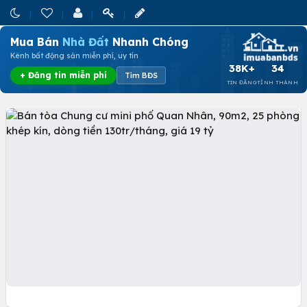
Mua Bán
Nhà Đất
Nhanh Chóng
Kênh bất động sản miễn phí, uy tín
38K+
34
+ Đăng tin miễn phí
Tìm BĐS
TIN ĐĂNG
TỈNH THÀNH