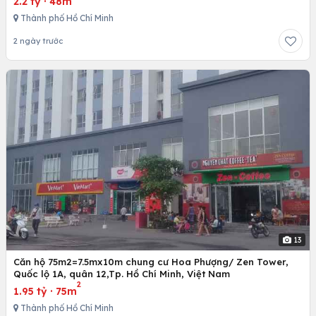
2.2 tỷ
·
48m
Thành phố Hồ Chí Minh
2 ngày trước
13
Căn hộ 75m2=7.5mx10m chung cư Hoa Phượng/ Zen Tower,
Quốc lộ 1A, quân 12,Tp. Hồ Chí Minh, Việt Nam
2
1.95 tỷ
·
75m
Thành phố Hồ Chí Minh