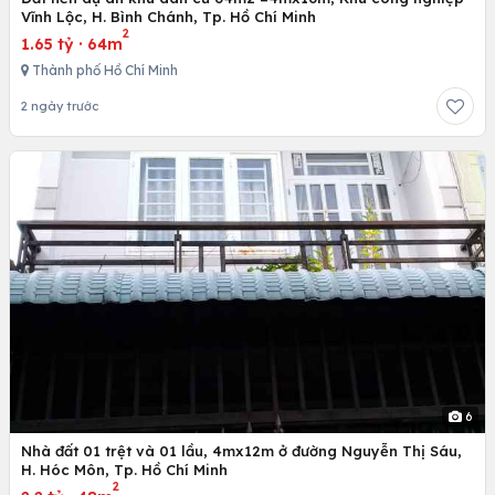
Vĩnh Lộc, H. Bình Chánh, Tp. Hồ Chí Minh
2
1.65 tỷ
·
64m
Thành phố Hồ Chí Minh
2 ngày trước
6
Nhà đất 01 trệt và 01 lầu, 4mx12m ở đường Nguyễn Thị Sáu,
H. Hóc Môn, Tp. Hồ Chí Minh
2