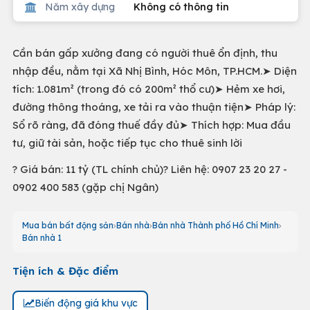
Năm xây dựng
Không có thông tin
Cần bán gấp xưởng đang có người thuê ổn định, thu
nhập đều, nằm tại Xã Nhị Bình, Hóc Môn, TP.HCM.➤ Diện
tích: 1.081m² (trong đó có 200m² thổ cư)➤ Hẻm xe hơi,
đường thông thoáng, xe tải ra vào thuận tiện➤ Pháp lý:
Sổ rõ ràng, đã đóng thuế đầy đủ➤ Thích hợp: Mua đầu
tư, giữ tài sản, hoặc tiếp tục cho thuê sinh lời
? Giá bán: 11 tỷ (TL chính chủ)? Liên hệ: 0907 23 20 27 -
0902 400 583 (gặp chị Ngân)
Mua bán bất động sản
Bán nhà
Bán nhà Thành phố Hồ Chí Minh
Bán nhà 1
Tiện ích & Đặc điểm
Biến động giá khu vực