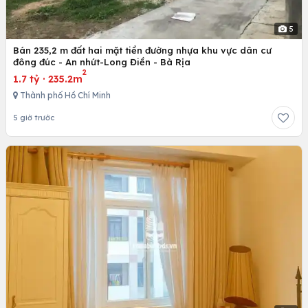
5
Bán 235,2 m đất hai mặt tiền đường nhựa khu vực dân cư
đông đúc - An nhứt-Long Điền - Bà Rịa
2
1.7 tỷ
·
235.2m
Thành phố Hồ Chí Minh
5 giờ trước