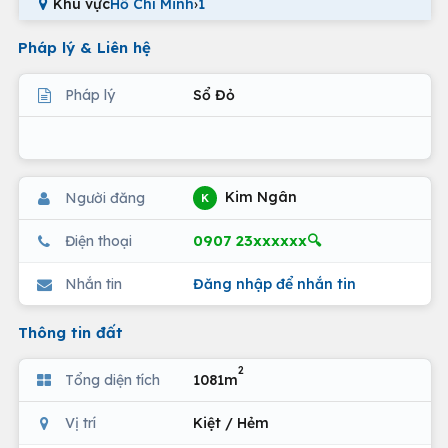
Khu vực
Hồ Chí Minh
›
1
Pháp lý & Liên hệ
Pháp lý
Sổ Đỏ
Kim Ngân
Người đăng
K
0907 23xxxxxx🔍
Điện thoại
Nhắn tin
Đăng nhập để nhắn tin
Thông tin đất
2
Tổng diện tích
1081m
Vị trí
Kiệt / Hẻm