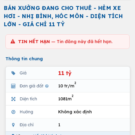
BÁN XƯỞNG ĐANG CHO THUÊ - HẺM XE
HƠI - NHỊ BÌNH, HÓC MÔN - DIỆN TÍCH
LỚN - GIÁ CHỈ 11 TỶ
TIN HẾT HẠN
— Tin đăng này đã hết hạn.
Thông tin chung
11 tỷ
Giá
2
Đơn giá đất
10 tr/m
2
Diện tích
1081m
Hướng
Không xác định
Địa chỉ
1