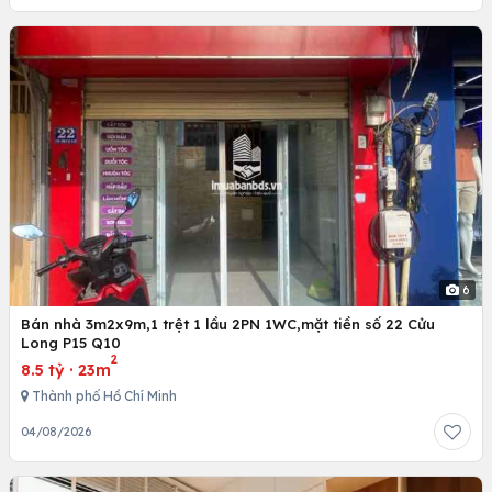
6
Bán nhà 3m2x9m,1 trệt 1 lầu 2PN 1WC,mặt tiền số 22 Cửu
Long P15 Q10
2
8.5 tỷ
·
23m
Thành phố Hồ Chí Minh
04/08/2026