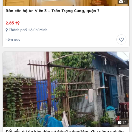
4
Bán căn hộ An Viên 3 – Trần Trọng Cung, quận 7
2.85 tỷ
Thành phố Hồ Chí Minh
hôm qua
17
Đất nền dự án khu dân cư 64m2 =4mx16m, Khu công nghiệp