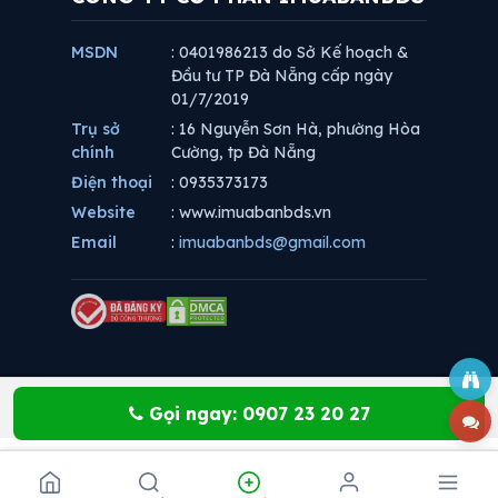
MSDN
: 0401986213 do Sở Kế hoạch &
Đầu tư TP Đà Nẵng cấp ngày
01/7/2019
Trụ sở
: 16 Nguyễn Sơn Hà, phường Hòa
chính
Cường, tp Đà Nẵng
Điện thoại
: 0935373173
Website
: www.imuabanbds.vn
Email
:
imuabanbds@gmail.com
Gọi ngay: 0907 23 20 27