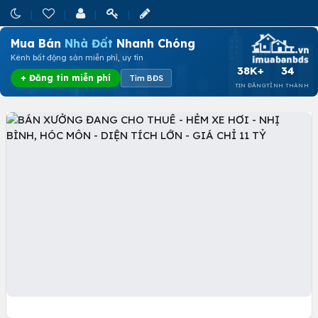
Mua Bán
Nhà Đất
Nhanh Chóng
Kênh bất động sản miễn phí, uy tín
38K+
34
+ Đăng tin miễn phí
Tìm BĐS
TIN ĐĂNG
TỈNH THÀNH