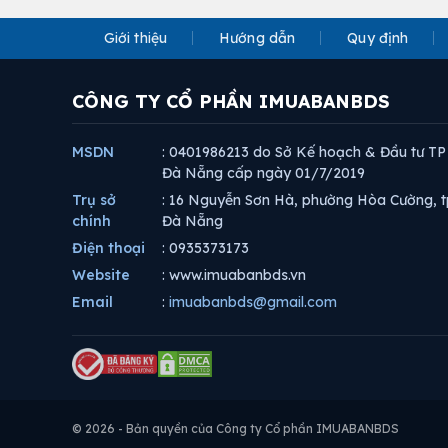
Giới thiệu
Hướng dẫn
Quy định
CÔNG TY CỔ PHẦN IMUABANBDS
MSDN
: 0401986213 do Sở Kế hoạch & Đầu tư TP
Đà Nẵng cấp ngày 01/7/2019
Trụ sở
: 16 Nguyễn Sơn Hà, phường Hòa Cường, t
chính
Đà Nẵng
Điện thoại
: 0935373173
Website
: www.imuabanbds.vn
Email
:
imuabanbds@gmail.com
© 2026 - Bản quyền của Công ty Cổ phần IMUABANBDS