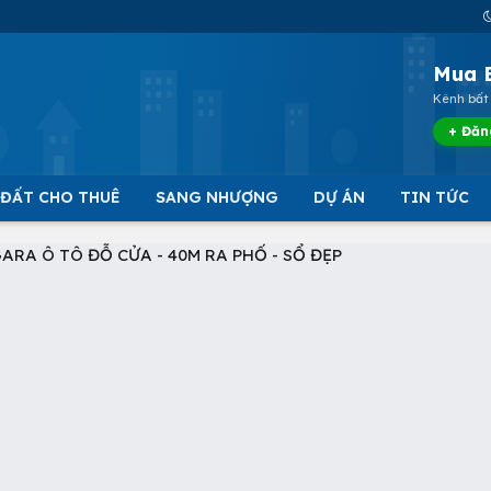
Mua 
Kênh bất 
+ Đăn
 ĐẤT CHO THUÊ
SANG NHƯỢNG
DỰ ÁN
TIN TỨC