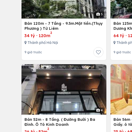
5
Bán 120m - 7 Tầng - 9.5m.Mặt tiền.(Thụy
Bán 125m 
Phương ) Từ Liêm
Dương Kh
2
34 tỷ
·
120m
64 tỷ
·
1
Thành phố Hà Nội
Thành ph
9 giờ trước
9 giờ trước
4
Bán 52m - 8 Tầng. ( Đường Bưởi ) Ba
Bán 56m -
Đình. Ô Tô Kinh Doanh
Giấy. ô t
2
26 tỷ
·
52m
23 tỷ
·
6