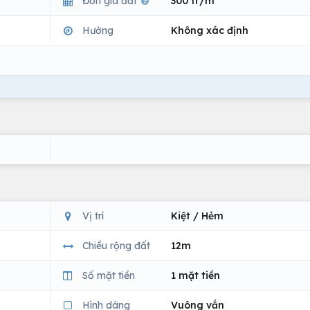
Đơn giá đất
300 tr/m
Hướng
Không xác định
Vị trí
Kiệt / Hẻm
Chiều rộng đất
12m
Số mặt tiền
1 mặt tiền
Hình dáng
Vuông vắn