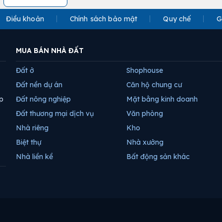
Điều khoản
Chính sách bảo mật
Quy chế
G
MUA BÁN NHÀ ĐẤT
Đất ở
Shophouse
Đất nền dự án
Căn hộ chung cư
p
Đất nông nghiệp
Mặt bằng kinh doanh
Đất thương mại dịch vụ
Văn phòng
Nhà riêng
Kho
Biệt thự
Nhà xưởng
Nhà liền kề
Bất động sản khác