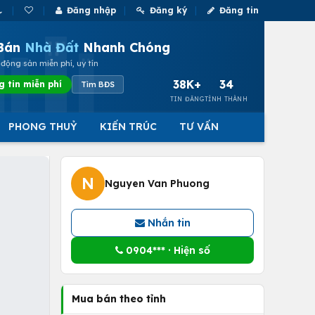
Đăng nhập
Đăng ký
Đăng tin
Bán
Nhà Đất
Nhanh Chóng
động sản miễn phí, uy tín
38K+
34
g tin miễn phí
Tìm BĐS
TIN ĐĂNG
TỈNH THÀNH
PHONG THUỶ
KIẾN TRÚC
TƯ VẤN
N
Nguyen Van Phuong
Nhắn tin
0904*** · Hiện số
Mua bán theo tỉnh