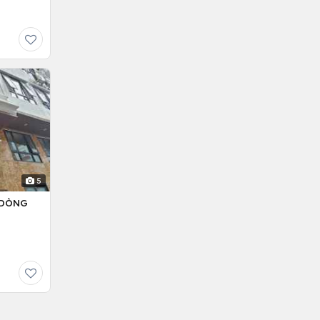
5
– DÒNG