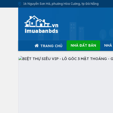
16 Nguyễn Sơn Hà, phường Hòa Cường, tp Đà Nẵng
NHÀ ĐẤT BÁN
NHÀ
TRANG CHỦ