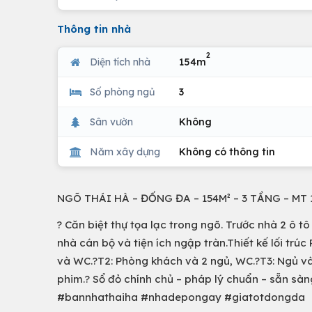
Thông tin nhà
2
Diện tích nhà
154m
Số phòng ngủ
3
Sân vườn
Không
Năm xây dựng
Không có thông tin
NGÕ THÁI HÀ – ĐỐNG ĐA – 154M² – 3 TẦNG – MT
? Căn biệt thự tọa lạc trong ngõ. Trước nhà 2 ô 
nhà cán bộ và tiện ích ngập tràn.Thiết kế lối trú
và WC.?T2: Phòng khách và 2 ngủ, WC.?T3: Ngủ và
phim.? Sổ đỏ chính chủ – pháp lý chuẩn – sẵn s
#bannhathaiha #nhadepongay #giatotdongda