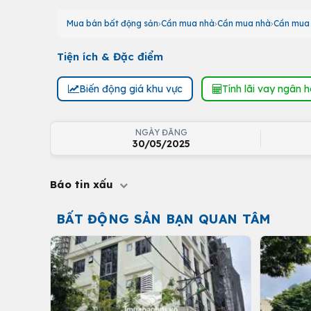
Mua bán bất động sản
Cần mua nhà
Cần mua nhà
Cần mua 
Tiện ích & Đặc điểm
Biến động giá khu vực
Tính lãi vay ngân 
NGÀY ĐĂNG
30/05/2025
Báo tin xấu
BẤT ĐỘNG SẢN BẠN QUAN TÂM