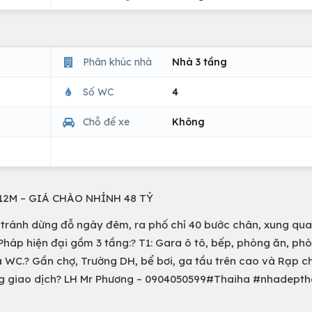
Phân khúc nhà
Nhà 3 tầng
Số WC
4
Chỗ để xe
Không
 12M – GIÁ CHÀO NHỈNH 48 TỶ
tô tránh dừng đỗ ngày đêm, ra phố chỉ 40 bước chân, xung qu
c Pháp hiện đại gồm 3 tầng:? T1: Gara ô tô, bếp, phòng ăn, ph
 WC.? Gần chợ, Trường DH, bể bơi, ga tầu trên cao và Rạp c
àng giao dịch? LH Mr Phương – 0904050599#Thaiha #nhadept