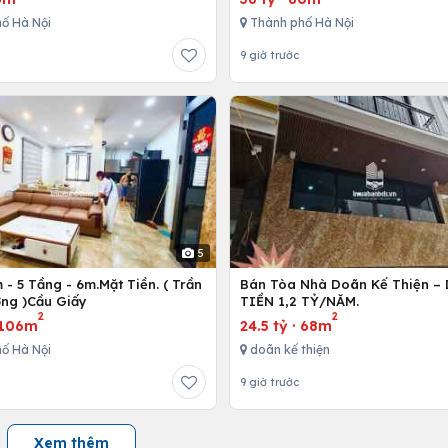
ố Hà Nội
Thành phố Hà Nội
9 giờ trước
5
- 5 Tầng - 6m.Mặt Tiền. ( Trần
Bán Tòa Nhà Doãn Kế Thiện 
ng )Cầu Giấy
TIỀN 1,2 TỶ/NĂM.
2
2
106m
24.5 tỷ
·
68m
ố Hà Nội
doãn kế thiện
9 giờ trước
Xem thêm