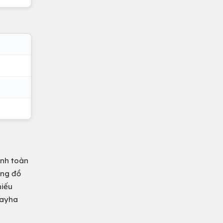
anh toàn
òng đồ
hiếu
hayha