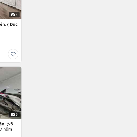
4
ền. ( Đức
5
ền. (Võ
ỷ/ năm