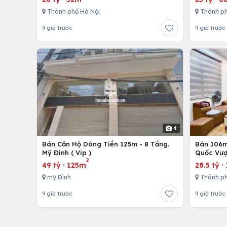
Thành phố Hà Nội
Thành ph
9 giờ trước
9 giờ trước
4
Bán Căn Hộ Dòng Tiền 125m - 8 Tầng.
Bán 106m 
Mỹ Đình ( Vip )
Quốc Vượ
2
49 tỷ
·
125m
28.5 tỷ
·
mỹ Đình
Thành ph
9 giờ trước
9 giờ trước