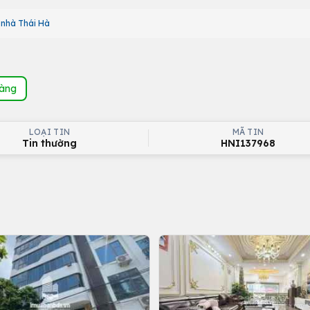
nhà Thái Hà
hàng
LOẠI TIN
MÃ TIN
Tin thường
HNI137968