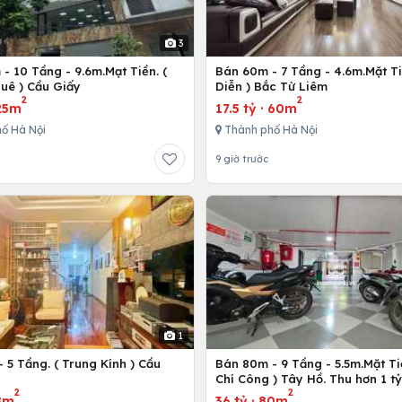
3
- 10 Tầng - 9.6m.Mạt Tiền. (
Bán 60m - 7 Tầng - 4.6m.Mặt Ti
uê ) Cầu Giấy
Diễn ) Bắc Từ Liêm
2
2
25m
17.5 tỷ
·
60m
ố Hà Nội
Thành phố Hà Nội
9 giờ trước
1
 5 Tầng. ( Trung Kính ) Cầu
Bán 80m - 9 Tầng - 5.5m.Mặt Ti
ô
Chí Công ) Tây Hồ. Thu hơn 1 t
2
2
8m
36 tỷ
·
80m