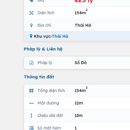
48.3 tỷ
Giá
2
Diện tích
154m
Địa chỉ
Thái Hà
Khu vực
›
Thái Hà
Pháp lý & Liên hệ
Pháp lý
Sổ Đỏ
Thông tin đất
2
Tổng diện tích
154m
Mặt đường
12m
Chiều dài đất
13m
Số mặt hẻm
1