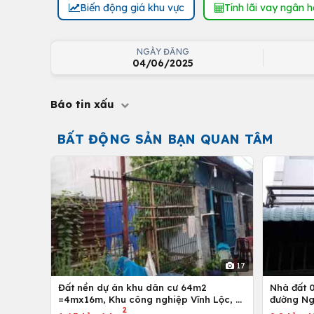
Biến động giá khu vực
Tính lãi vay ngân 
NGÀY ĐĂNG
04/06/2025
Báo tin xấu
BẤT ĐỘNG SẢN BẠN QUAN TÂM
17
Đất nền dự án khu dân cư 64m2
Nhà đất 01 trệt và 01 lầu, 4mx12m ở
=4mx16m, Khu công nghiệp Vĩnh Lộc, H.
đường Ng
2
Bình Chánh, Tp. Hồ Chí Minh
Hồ Chí M