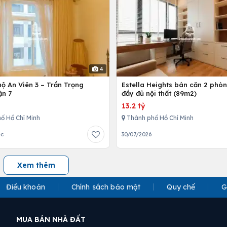
4
ộ An Viên 3 – Trần Trọng
Estella Heights bán căn 2 phò
ận 7
đầy đủ nội thất (89m2)
13.2 tỷ
ố Hồ Chí Minh
Thành phố Hồ Chí Minh
ớc
30/07/2026
Xem thêm
Điều khoản
Chính sách bảo mật
Quy chế
G
MUA BÁN NHÀ ĐẤT