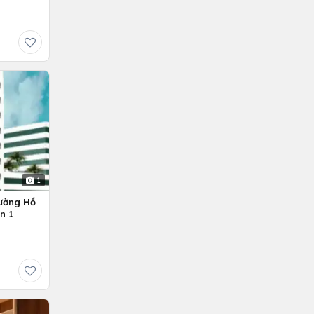
1
ường Hồ
n 1