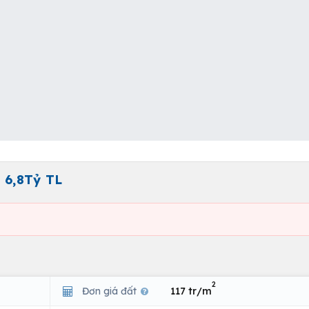
 6,8Tỷ TL
2
Đơn giá đất
117 tr/m