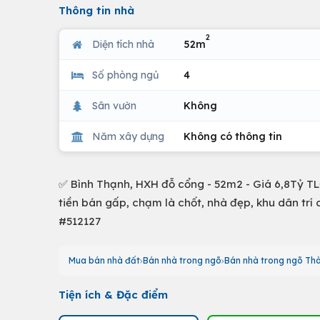
Thông tin nhà
2
Diện tích nhà
52m
Số phòng ngủ
4
Sân vườn
Không
Năm xây dựng
Không có thông tin
✅ Bình Thạnh, HXH đỗ cổng - 52m2 - Giá 6,8Tỷ TL➡
tiền bán gấp, chạm là chốt, nhà đẹp, khu dân t
#512127
Mua bán nhà đất
Bán nhà trong ngõ
Bán nhà trong ngõ Thà
Tiện ích & Đặc điểm