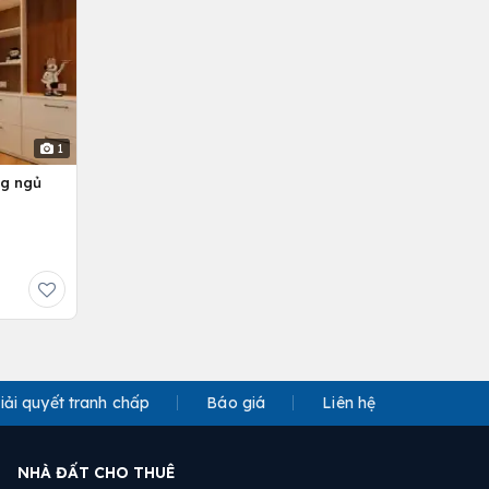
1
ng ngủ
iải quyết tranh chấp
Báo giá
Liên hệ
NHÀ ĐẤT CHO THUÊ