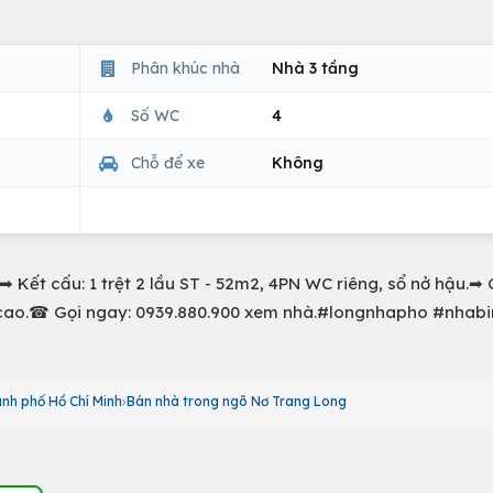
Phân khúc nhà
Nhà 3 tầng
Số WC
4
Chỗ để xe
Không
 Kết cấu: 1 trệt 2 lầu ST - 52m2, 4PN WC riêng, sổ nở hậu.➡ 
rí cao.☎ Gọi ngay: 0939.880.900 xem nhà.#longnhapho #nhab
nh phố Hồ Chí Minh
Bán nhà trong ngõ Nơ Trang Long