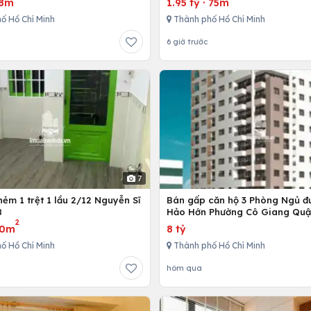
8m
1.95 tỷ
·
75m
ố Hồ Chí Minh
Thành phố Hồ Chí Minh
6 giờ trước
7
ẻm 1 trệt 1 lầu 2/12 Nguyễn Sĩ
Bán gấp căn hộ 3 Phòng Ngủ đ
8
Hảo Hớn Phường Cô Giang Quậ
2
80m
8 tỷ
ố Hồ Chí Minh
Thành phố Hồ Chí Minh
hôm qua