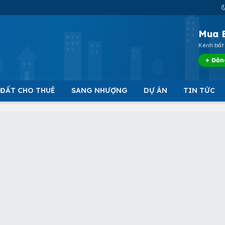
Mua 
Kênh bất 
+ Đăn
 ĐẤT CHO THUÊ
SANG NHƯỢNG
DỰ ÁN
TIN TỨC