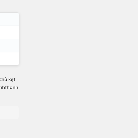
Chủ kẹt
inhthanh