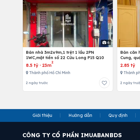
6
Bán nhà 3m2x9m,1 trệt 1 lầu 2PN
Bán căn h
1WC,mặt tiền số 22 Cửu Long P15 Q10
Cung, qu
2
8.5 tỷ
·
23m
2.85 tỷ
Thành phố Hồ Chí Minh
Thành ph
2 ngày trước
2 ngày trư
Giới thiệu
Hướng dẫn
Quy định
CÔNG TY CỔ PHẦN IMUABANBDS