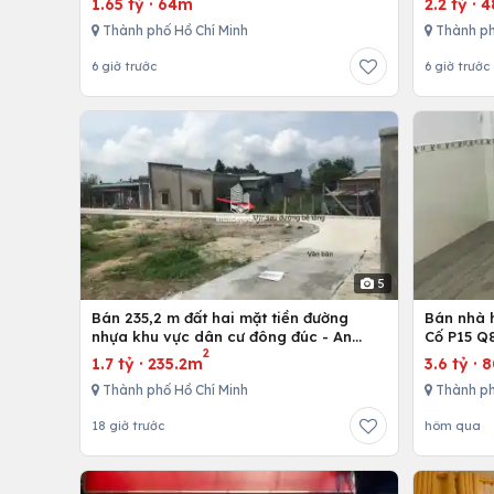
1.65 tỷ
·
64m
2.2 tỷ
·
4
Thành phố Hồ Chí Minh
Thành ph
6 giờ trước
6 giờ trước
5
Bán 235,2 m đất hai mặt tiền đường
Bán nhà h
nhựa khu vực dân cư đông đúc - An
Cố P15 Q
2
nhứt-Long Điền - Bà Rịa
1.7 tỷ
·
235.2m
3.6 tỷ
·
Thành phố Hồ Chí Minh
Thành ph
18 giờ trước
hôm qua