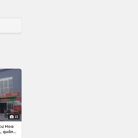
13
cư Hoa
, quân