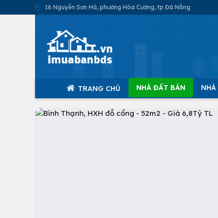
16 Nguyễn Sơn Hà, phường Hòa Cường, tp Đà Nẵng
NHÀ ĐẤT BÁN
NHÀ
TRANG CHỦ