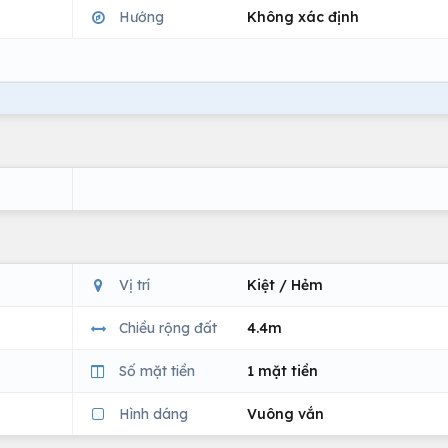
Hướng
Không xác định
Vị trí
Kiệt / Hẻm
Chiều rộng đất
4.4m
Số mặt tiền
1 mặt tiền
Hình dáng
Vuông vắn