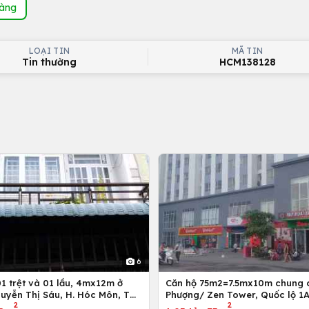
hàng
LOẠI TIN
MÃ TIN
Tin thường
HCM138128
6
Căn hộ 75m2=7.5mx10m chung 
uyễn Thị Sáu, H. Hóc Môn, Tp.
Phượng/ Zen Tower, Quốc lộ 1A
2
2
inh
12,Tp. Hồ Chí Minh, Việt Nam