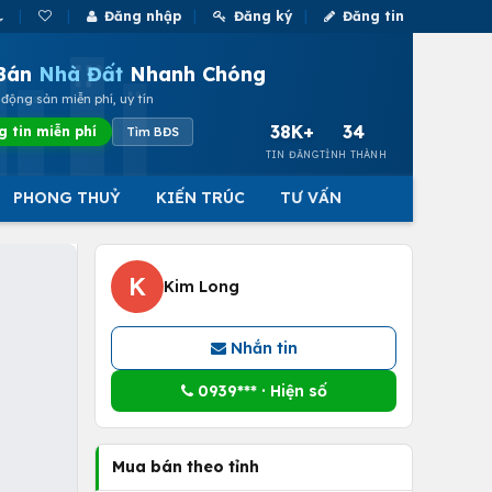
Đăng nhập
Đăng ký
Đăng tin
Bán
Nhà Đất
Nhanh Chóng
động sản miễn phí, uy tín
38K+
34
g tin miễn phí
Tìm BĐS
TIN ĐĂNG
TỈNH THÀNH
PHONG THUỶ
KIẾN TRÚC
TƯ VẤN
K
Kim Long
Nhắn tin
0939*** · Hiện số
Mua bán theo tỉnh