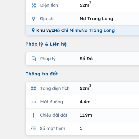
2
Diện tích
52m
Địa chỉ
Nơ Trang Long
Khu vực
Hồ Chí Minh
›
Nơ Trang Long
Pháp lý & Liên hệ
Pháp lý
Sổ Đỏ
Thông tin đất
2
Tổng diện tích
52m
Mặt đường
4.4m
Chiều dài đất
11.9m
Số mặt hẻm
1