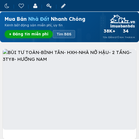
Mua Bán
Nhà Đất
Nhanh Chóng
Kênh bất động sản miễn phí, uy tín
38K+
34
+ Đăng tin miễn phí
Tìm BĐS
TIN ĐĂNG
TỈNH THÀNH