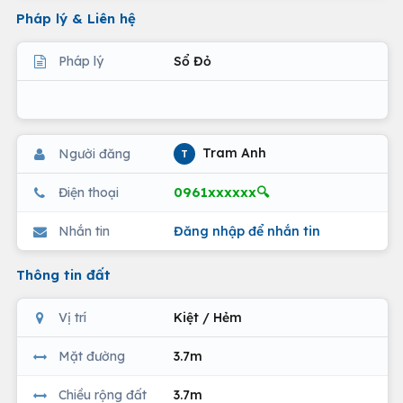
Pháp lý & Liên hệ
Pháp lý
Sổ Đỏ
Tram Anh
Người đăng
T
0961xxxxxx🔍
Điện thoại
Nhắn tin
Đăng nhập để nhắn tin
Thông tin đất
Vị trí
Kiệt / Hẻm
Mặt đường
3.7m
Chiều rộng đất
3.7m