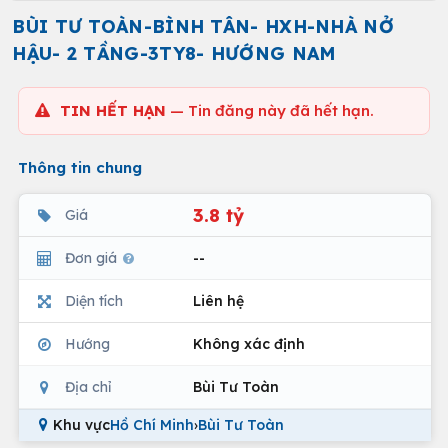
BÙI TƯ TOÀN-BÌNH TÂN- HXH-NHÀ NỞ
HẬU- 2 TẦNG-3TY8- HƯỚNG NAM
TIN HẾT HẠN
— Tin đăng này đã hết hạn.
Thông tin chung
3.8 tỷ
Giá
Đơn giá
--
Diện tích
Liên hệ
Hướng
Không xác định
Địa chỉ
Bùi Tư Toàn
Khu vực
Hồ Chí Minh
›
Bùi Tư Toàn