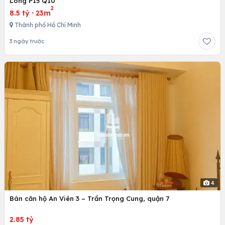
Long P15 Q10
2
8.5 tỷ
·
23m
Thành phố Hồ Chí Minh
3 ngày trước
4
Bán căn hộ An Viên 3 – Trần Trọng Cung, quận 7
2.85 tỷ