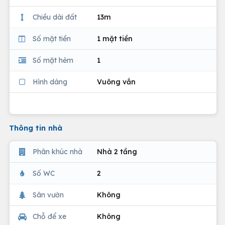
Chiều dài đất
13m
Số mặt tiền
1 mặt tiền
Số mặt hẻm
1
Hình dáng
Vuông vắn
Thông tin nhà
Phân khúc nhà
Nhà 2 tầng
Số WC
2
Sân vườn
Không
Chỗ để xe
Không