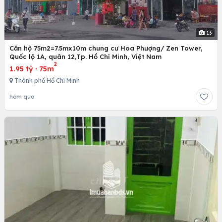
13
Căn hộ 75m2=7.5mx10m chung cư Hoa Phượng/ Zen Tower,
Quốc lộ 1A, quân 12,Tp. Hồ Chí Minh, Việt Nam
2
1.95 tỷ
·
75m
Thành phố Hồ Chí Minh
hôm qua