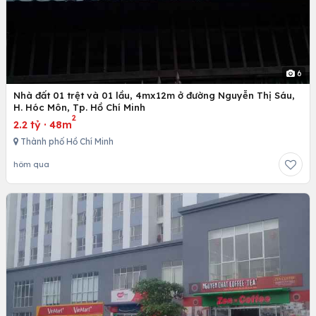
6
Nhà đất 01 trệt và 01 lầu, 4mx12m ở đường Nguyễn Thị Sáu,
H. Hóc Môn, Tp. Hồ Chí Minh
2
2.2 tỷ
·
48m
Thành phố Hồ Chí Minh
hôm qua