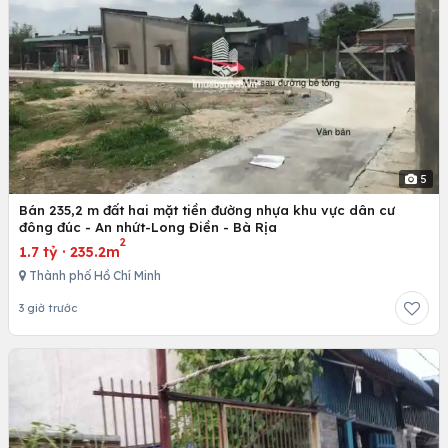
5
Bán 235,2 m đất hai mặt tiền đường nhựa khu vực dân cư
đông đúc - An nhứt-Long Điền - Bà Rịa
2
1.7 tỷ
·
235.2m
Thành phố Hồ Chí Minh
3 giờ trước