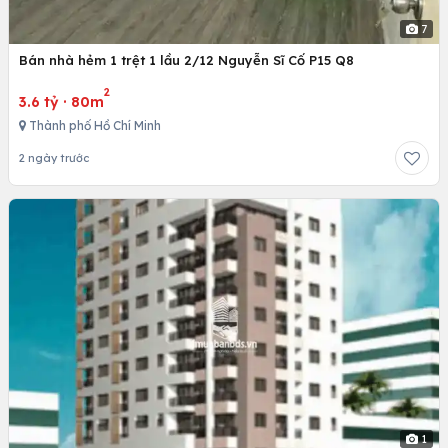
7
Bán nhà hẻm 1 trệt 1 lầu 2/12 Nguyễn Sĩ Cố P15 Q8
2
3.6 tỷ
·
80m
Thành phố Hồ Chí Minh
2 ngày trước
1