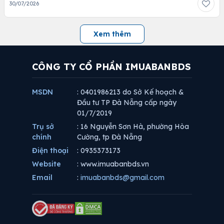
30/07/2026
Xem thêm
CÔNG TY CỔ PHẦN IMUABANBDS
MSDN
: 0401986213 do Sở Kế hoạch &
Đầu tư TP Đà Nẵng cấp ngày
01/7/2019
Trụ sở
: 16 Nguyễn Sơn Hà, phường Hòa
chính
Cường, tp Đà Nẵng
Điện thoại
: 0935373173
Website
: www.imuabanbds.vn
Email
:
imuabanbds@gmail.com