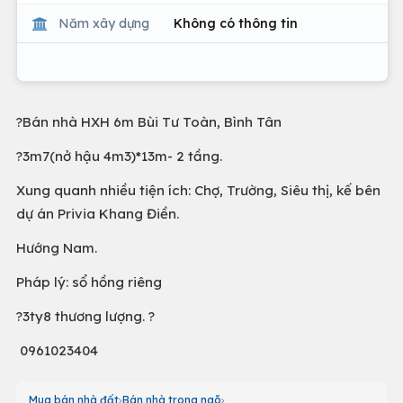
Năm xây dựng
Không có thông tin
?Bán nhà HXH 6m Bùi Tư Toàn, Bình Tân
?3m7(nở hậu 4m3)*13m- 2 tầng.
Xung quanh nhiều tiện ích: Chợ, Trường, Siêu thị, kế bên
dự án Privia Khang Điền.
Hướng Nam.
Pháp lý: sổ hồng riêng
?3ty8 thương lượng. ?
0961023404
Mua bán nhà đất
Bán nhà trong ngõ