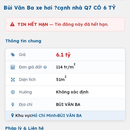
Bùi Văn Ba xe hơi ?cạnh nhà Q7 CÓ 6 TỶ
TIN HẾT HẠN
— Tin đăng này đã hết hạn.
Thông tin chung
6.1 tỷ
Giá
2
Đơn giá đất
114 tr/m
2
Diện tích
51m
Hướng
Không xác định
Địa chỉ
BÙI VĂN BA
Khu vực
Hồ Chí Minh
›
BÙI VĂN BA
Pháp lý & Liên hệ