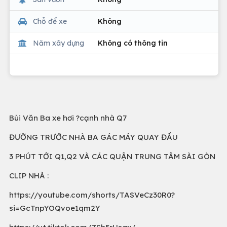
Chỗ để xe
Không
Năm xây dựng
Không có thông tin
Bùi Văn Ba xe hơi ?cạnh nhà Q7
ĐƯỜNG TRƯỚC NHÀ BA GÁC MÁY QUAY ĐẦU
3 PHÚT TỚI Q1,Q2 VÀ CÁC QUẬN TRUNG TÂM SÀI GÒN
CLIP NHÀ :
https://youtube.com/shorts/TASVeCz30R0?
si=GcTnpYOQvoe1qm2Y