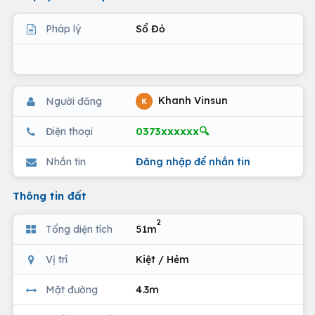
Pháp lý
Sổ Đỏ
Khanh Vinsun
Người đăng
K
0373xxxxxx🔍
Điện thoại
Nhắn tin
Đăng nhập để nhắn tin
Thông tin đất
2
Tổng diện tích
51m
Vị trí
Kiệt / Hẻm
Mặt đường
4.3m