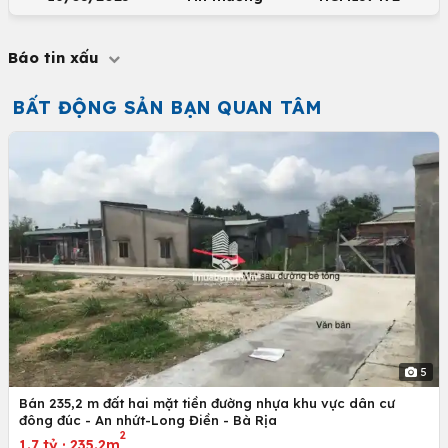
Báo tin xấu
BẤT ĐỘNG SẢN BẠN QUAN TÂM
5
Bán 235,2 m đất hai mặt tiền đường nhựa khu vực dân cư
đông đúc - An nhứt-Long Điền - Bà Rịa
2
1.7 tỷ
·
235.2m