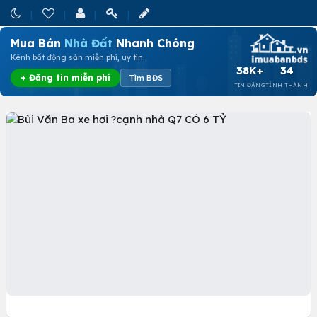
Mua Bán
Nhà Đất
Nhanh Chóng
Kênh bất động sản miễn phí, uy tín
38K+
34
+ Đăng tin miễn phí
Tìm BĐS
TIN ĐĂNG
TỈNH THÀNH