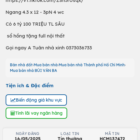
https://vt.tiktok.com/ZSh5rUsqx/
Ngang 4.3 x 12 - 3pN 4 wc
Có 6 tỷ 100 TRIỆU TL SÂU
sổ hồng tặng full nội thất
Gọi ngay A Tuân nhà xinh 0373036733
Bán nhà đất
Mua bán nhà
Mua bán nhà Thành phố Hồ Chí Minh
Mua bán nhà BÙI VĂN BA
Tiện ích & Đặc điểm
Biến động giá khu vực
Tính lãi vay ngân hàng
NGÀY ĐĂNG
LOẠI TIN
MÃ TIN
16/05/2025
Tin thường
HCM137472