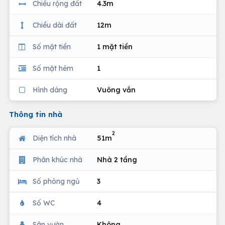
Chiều rộng đất
4.3m
Chiều dài đất
12m
Số mặt tiền
1 mặt tiền
Số mặt hẻm
1
Hình dáng
Vuông vắn
Thông tin nhà
2
Diện tích nhà
51m
Phân khúc nhà
Nhà 2 tầng
Số phòng ngủ
3
Số WC
4
Sân vườn
Không