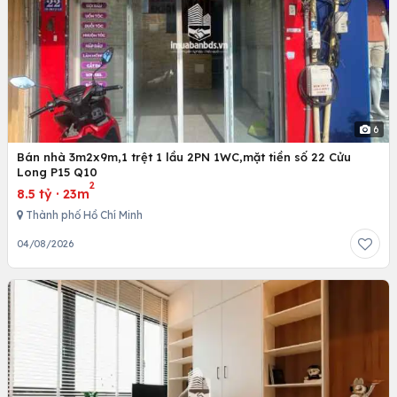
6
Bán nhà 3m2x9m,1 trệt 1 lầu 2PN 1WC,mặt tiền số 22 Cửu
Long P15 Q10
2
8.5 tỷ
·
23m
Thành phố Hồ Chí Minh
04/08/2026