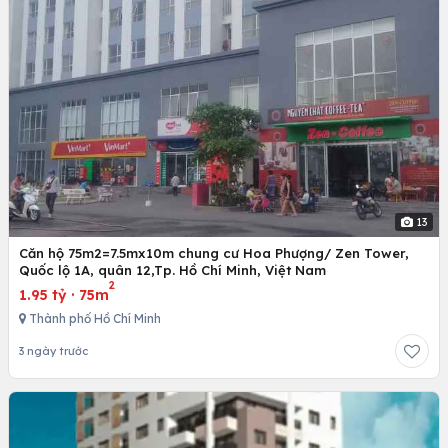
13
Căn hộ 75m2=7.5mx10m chung cư Hoa Phượng/ Zen Tower,
Quốc lộ 1A, quân 12,Tp. Hồ Chí Minh, Việt Nam
2
1.95 tỷ
·
75m
Thành phố Hồ Chí Minh
3 ngày trước