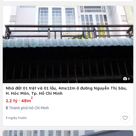
6
Nhà đất 01 trệt và 01 lầu, 4mx12m ở đường Nguyễn Thị Sáu,
H. Hóc Môn, Tp. Hồ Chí Minh
2
2.2 tỷ
·
48m
Thành phố Hồ Chí Minh
3 ngày trước