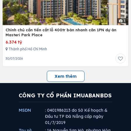
3
Chính chủ cần tiền cắt lỗ 400tr bán nhanh căn 1PN dự án
Masteri Park Place
6.374 tỷ
Thành phố Hồ Chí Minh
30/07/2026
Xem thêm
CÔNG TY CỔ PHẦN IMUABANBDS
MSDN
: 0401986213 do Sở Kế hoạch &
Đầu tư TP Đà Nẵng cấp ngày
01/7/2019
Trụ sở
: 16 Nguyễn Sơn Hà, phường Hòa