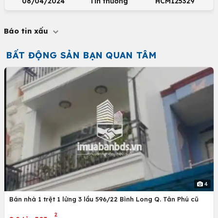
08/04/2024
Tin thường
HCM125329
Báo tin xấu
BẤT ĐỘNG SẢN BẠN QUAN TÂM
4
Bán nhà 1 trệt 1 lửng 3 lầu 596/22 Bình Long Q. Tân Phú cũ
2