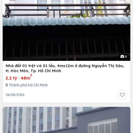
6
Nhà đất 01 trệt và 01 lầu, 4mx12m ở đường Nguyễn Thị Sáu,
H. Hóc Môn, Tp. Hồ Chí Minh
2
2.2 tỷ
·
48m
Thành phố Hồ Chí Minh
06/08/2026