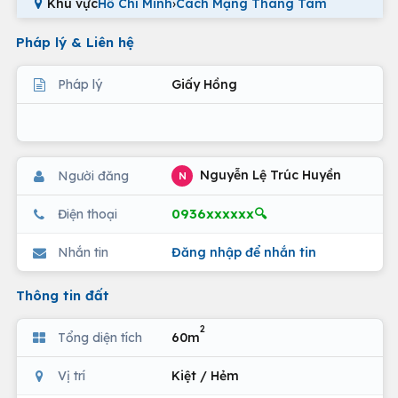
Khu vực
Hồ Chí Minh
›
Cách Mạng Tháng Tám
Pháp lý & Liên hệ
Pháp lý
Giấy Hồng
Nguyễn Lệ Trúc Huyền
Người đăng
N
0936xxxxxx🔍
Điện thoại
Nhắn tin
Đăng nhập để nhắn tin
Thông tin đất
2
Tổng diện tích
60m
Vị trí
Kiệt / Hẻm