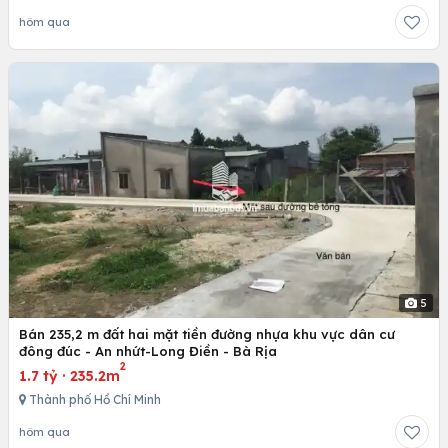
hôm qua
5
Bán 235,2 m đất hai mặt tiền đường nhựa khu vực dân cư
đông đúc - An nhứt-Long Điền - Bà Rịa
2
1.7 tỷ
·
235.2m
Thành phố Hồ Chí Minh
hôm qua