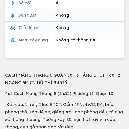
Số WC
4
Sân vườn
Không
Chỗ để xe
Không
Năm xây dựng
Không có thông tin
CÁCH MẠNG THÁNG 8 QUẬN 10 - 3 TẦNG BTCT - 60M2
NGANG 5M CN ĐỦ CHỈ 9.45TỶ.
463 Cách Mạng Tháng 8 (5 x12) Phường 13, Quận 10
Kết cấu: 1 trệt, 2 lầu BTCT. Gồm 4PN, 4WC, PK, bếp,
phòng thờ, sân để xe, giếng trời, các phòng đều có cửa
sổ thông thoáng. Tường xây 20, nội thất tay vịn cầu
thang, cửa gỗ xoan đào rất đẹp.