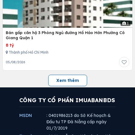
1
Bán gấp căn hộ 3 Phòng Ngủ đường Hồ Hảo Hớn Phường Cô
Giang Quận 1
8 tỷ
Thành phố Hồ Chí Minh
05/08/2026
Xem thêm
CÔNG TY CỔ PHẦN IMUABANBDS
MSDN
: 0401986213 do Sở Kế hoạch &
Đầu tư TP Đà Nẵng cấp ngày
01/7/2019