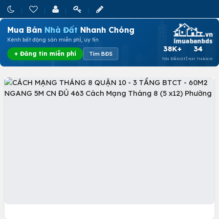
Mua Bán
Nhà Đất
Nhanh Chóng
Kênh bất động sản miễn phí, uy tín
38K+
34
+ Đăng tin miễn phí
Tìm BĐS
TIN ĐĂNG
TỈNH THÀNH