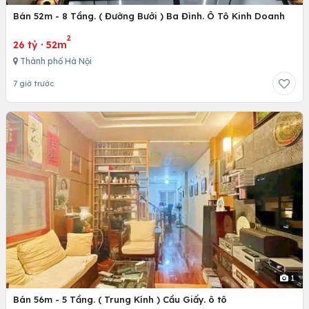
Bán 52m - 8 Tầng. ( Đường Bưởi ) Ba Đình. Ô Tô Kinh Doanh
2
26 tỷ
·
52m
Thành phố Hà Nội
7 giờ trước
1
Bán 56m - 5 Tầng. ( Trung Kính ) Cầu Giấy. ô tô