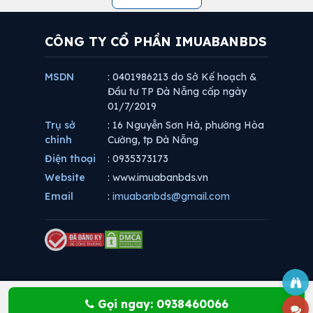
CÔNG TY CỔ PHẦN IMUABANBDS
MSDN
: 0401986213 do Sở Kế hoạch &
Đầu tư TP Đà Nẵng cấp ngày
01/7/2019
Trụ sở
: 16 Nguyễn Sơn Hà, phường Hòa
chính
Cường, tp Đà Nẵng
Điện thoại
: 0935373173
Website
: www.imuabanbds.vn
Email
:
imuabanbds@gmail.com
Gọi ngay: 0938460066