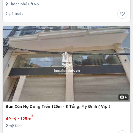
Thành phố Hà Nội
7 giờ trước
4
Bán Căn Hộ Dòng Tiền 125m - 8 Tầng. Mỹ Đình ( Vip )
2
49 tỷ
·
125m
mỹ Đình