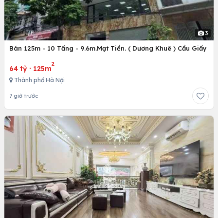
3
Bán 125m - 10 Tầng - 9.6m.Mạt Tiền. ( Dương Khuê ) Cầu Giấy
2
64 tỷ
·
125m
Thành phố Hà Nội
7 giờ trước