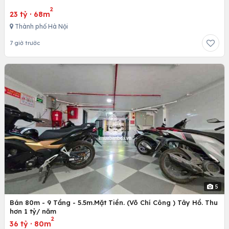
2
23 tỷ
·
68m
Thành phố Hà Nội
7 giờ trước
5
Bán 80m - 9 Tầng - 5.5m.Mặt Tiền. (Võ Chí Công ) Tây Hồ. Thu
hơn 1 tỷ/ năm
2
36 tỷ
·
80m