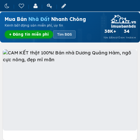
Mua Bán
Nhà Đất
Nhanh Chóng
Kênh bất động sản miễn phí, uy tín
38K+
34
+ Đăng tin miễn phí
Tìm BĐS
TIN ĐĂNG
TỈNH THÀNH