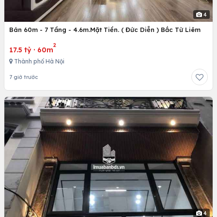
4
Bán 60m - 7 Tầng - 4.6m.Mặt Tiền. ( Đức Diễn ) Bắc Từ Liêm
2
17.5 tỷ
·
60m
Thành phố Hà Nội
7 giờ trước
4