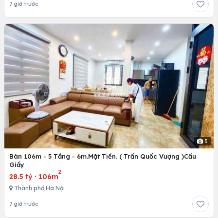
7 giờ trước
5
Bán 106m - 5 Tầng - 6m.Mặt Tiền. ( Trần Quốc Vượng )Cầu
Giấy
2
28.5 tỷ
·
106m
Thành phố Hà Nội
7 giờ trước