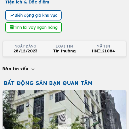
Tiện ích & Đặc điểm
Biến động giá khu vực
Tính lãi vay ngân hàng
NGÀY ĐĂNG
LOẠI TIN
MÃ TIN
28/12/2023
Tin thường
HNI121084
Báo tin xấu
BẤT ĐỘNG SẢN BẠN QUAN TÂM