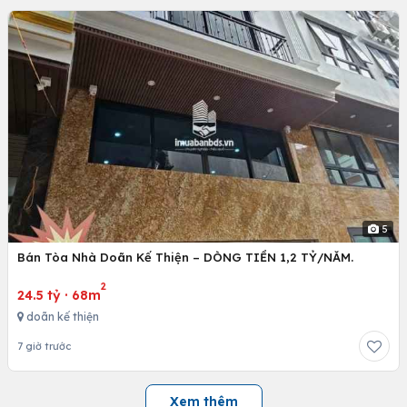
5
Bán Tòa Nhà Doãn Kế Thiện – DÒNG TIỀN 1,2 TỶ/NĂM.
2
24.5 tỷ
·
68m
doãn kế thiện
7 giờ trước
Xem thêm