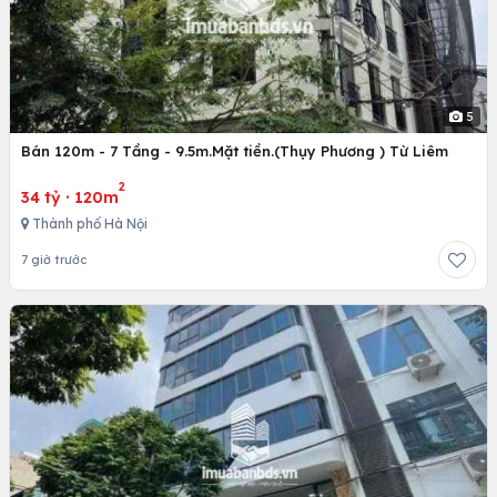
5
Bán 120m - 7 Tầng - 9.5m.Mặt tiền.(Thụy Phương ) Từ Liêm
2
34 tỷ
·
120m
Thành phố Hà Nội
7 giờ trước