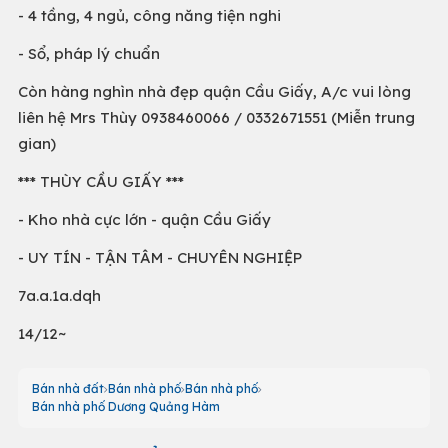
- 4 tầng, 4 ngủ, công năng tiện nghi
- Sổ, pháp lý chuẩn
Còn hàng nghìn nhà đẹp quận Cầu Giấy, A/c vui lòng
liên hệ Mrs Thùy 0938460066 / 0332671551 (Miễn trung
gian)
*** THÙY CẦU GIẤY ***
- Kho nhà cực lớn - quận Cầu Giấy
- UY TÍN - TẬN TÂM - CHUYÊN NGHIỆP
7a.a.1a.dqh
14/12~
Bán nhà đất
Bán nhà phố
Bán nhà phố
Bán nhà phố Dương Quảng Hàm