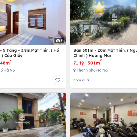
3
 5 Tầng - 3.9m.Mặt Tiền. ( Hồ
Bán 301m - 20m.Mặt Tiền. ( Ng
 ) Cầu Giấy
Chính ) Hoàng Mai
2
2
·
48m
71 tỷ
·
301m
ố Hà Nội
Thành phố Hà Nội
hôm qua