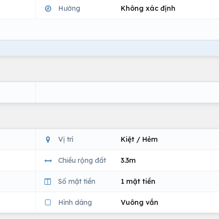
Hướng
Không xác định
Vị trí
Kiệt / Hẻm
Chiều rộng đất
3.3m
Số mặt tiền
1 mặt tiền
Hình dáng
Vuông vắn