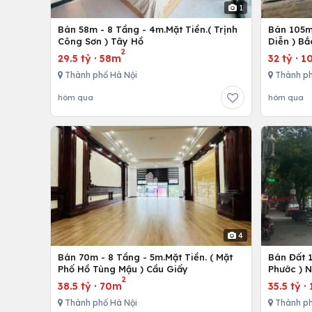
1
Bán 58m - 8 Tầng - 4m.Mặt Tiền.( Trịnh
Bán 105m 
Công Sơn ) Tây Hồ
Diễn ) Bắ
2
29.5 tỷ
·
58m
32 tỷ
·
1
Thành phố Hà Nội
Thành ph
hôm qua
hôm qua
4
Bán 70m - 8 Tầng - 5m.Mặt Tiền. ( Mặt
Bán Đất 
Phố Hồ Tùng Mậu ) Cầu Giấy
Phước ) 
2
38.5 tỷ
·
70m
35.5 tỷ
·
Thành phố Hà Nội
Thành ph