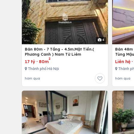
4
Bán 80m - 7 Tầng - 4.5m.Mặt Tiền.(
Bán 48m -
Phương Canh ) Nam Từ Liêm
Tùng Mậu
2
17 tỷ
·
80m
Liên hệ
Thành phố Hà Nội
Thành ph
hôm qua
hôm qua