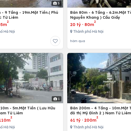
5
- 9 Tầng - 19m.Mặt Tiền.( Phú
Bán 80m - 6 Tầng - 6.2m.Mặt Ti
c Từ Liêm
Nguyễn Khang ) Cầu Giấy
2
2
05m
20 tỷ
·
80m
ố Hà Nội
Thành phố Hà Nội
hôm qua
1
110m - 5m.Mặt Tiền ( Lưu Hữu
Bán 200m - 4 Tầng - 10m.Mặt T
Nam Từ Liêm
đô thị Mỹ Đình 2 ) Nam Từ Liêm
2
2
110m
61 tỷ
·
200m
ố Hà Nội
Thành phố Hà Nội