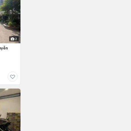
2
uyễn