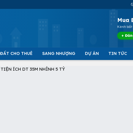
Mua 
Kênh bất 
+ Đăn
 ĐẤT CHO THUÊ
SANG NHƯỢNG
DỰ ÁN
TIN TỨC