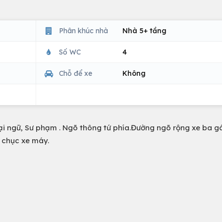
Phân khúc nhà
Nhà 5+ tầng
Số WC
4
Chỗ để xe
Không
ại ngữ, Sư phạm . Ngõ thông tứ phía.Đường ngõ rộng xe ba g
 chục xe máy.