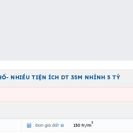
HỐ- NHIỀU TIỆN ÍCH DT 35M NHỈNH 5 TỶ
2
Đơn giá đất
130 tr/m