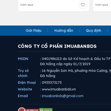
hôm qua
hôm qua
Giới thiệu
Hướng dẫn
Quy định
CÔNG TY CỔ PHẦN IMUABANBDS
MSDN
: 0401986213 do Sở Kế hoạch & Đầu tư TP
Đà Nẵng cấp ngày 01/7/2019
Trụ sở
: 16 Nguyễn Sơn Hà, phường Hòa Cường, t
chính
Đà Nẵng
Điện thoại
: 0935373173
Website
: www.imuabanbds.vn
Email
:
imuabanbds@gmail.com