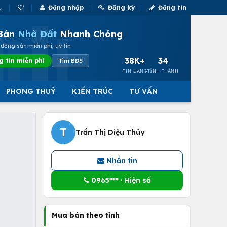
Đăng nhập
Đăng ký
Đăng tin
Bán
Nhà Đất
Nhanh Chóng
động sản miễn phí, uy tín
38K+
34
g tin miễn phí
Tìm BĐS
TIN ĐĂNG
TỈNH THÀNH
PHONG THUỶ
KIẾN TRÚC
TƯ VẤN
T
Trần Thị Diệu Thúy
Nhắn tin
0965*** · Hiện số
Mua bán theo tỉnh