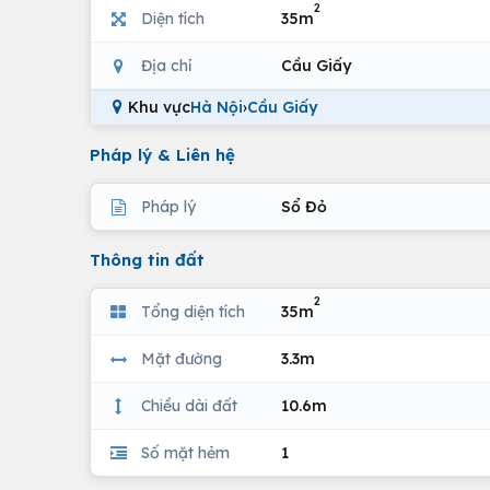
2
Diện tích
35m
Địa chỉ
Cầu Giấy
Khu vực
Hà Nội
›
Cầu Giấy
Pháp lý & Liên hệ
Pháp lý
Sổ Đỏ
Thông tin đất
2
Tổng diện tích
35m
Mặt đường
3.3m
Chiều dài đất
10.6m
Số mặt hẻm
1