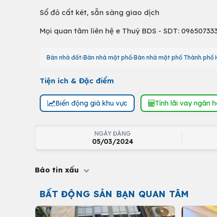
Sổ đỏ cất két, sẵn sàng giao dịch
Mọi quan tâm liên hệ e Thuý BDS - SDT: 096507333
Bán nhà đất
Bán nhà mặt phố
Bán nhà mặt phố Thành phố 
Tiện ích & Đặc điểm
Biến động giá khu vực
Tính lãi vay ngân 
NGÀY ĐĂNG
05/03/2024
Báo tin xấu
BẤT ĐỘNG SẢN BẠN QUAN TÂM