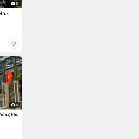
5
ền. (
5
iền.( Khu