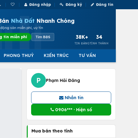
Đăng nhập
Đăng ký
Đăng tin
Bán
Nhà Đất
Nhanh Chóng
động sản miễn phí, uy tín
38K+
34
g tin miễn phí
Tìm BĐS
TIN ĐĂNG
TỈNH THÀNH
PHONG THUỶ
KIẾN TRÚC
TƯ VẤN
P
Phạm Hải Đăng
Nhắn tin
0906*** · Hiện số
Mua bán theo tỉnh