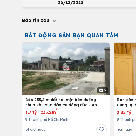
26/12/2023
Báo tin xấu
BẤT ĐỘNG SẢN BẠN QUAN TÂM
5
Bán 235,2 m đất hai mặt tiền đường
Bán căn h
nhựa khu vực dân cư đông đúc - An
Cung, qu
2
nhứt-Long Điền - Bà Rịa
1.7 tỷ
·
235.2m
2.85 tỷ
Thành phố Hồ Chí Minh
Thành ph
14 giờ trước
hôm qua