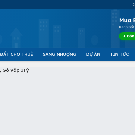
Mua 
Kênh bất 
+ Đăn
 ĐẤT CHO THUÊ
SANG NHƯỢNG
DỰ ÁN
TIN TỨC