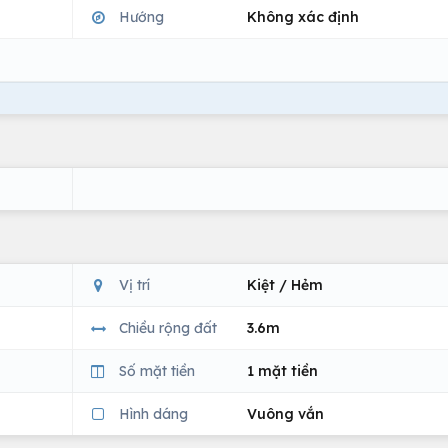
Hướng
Không xác định
Vị trí
Kiệt / Hẻm
Chiều rộng đất
3.6m
Số mặt tiền
1 mặt tiền
Hình dáng
Vuông vắn