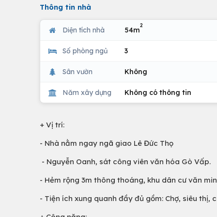
Thông tin nhà
2
Diện tích nhà
54m
Số phòng ngủ
3
Sân vườn
Không
Năm xây dựng
Không có thông tin
+ Vị trí:
- Nhà nằm ngay ngã giao Lê Đức Thọ
- Nguyễn Oanh, sát công viên văn hóa Gò Vấp.
- Hẻm rộng 3m thông thoáng, khu dân cư văn min
- Tiện ích xung quanh đầy đủ gồm: Chợ, siêu thị,
+ Công năng: