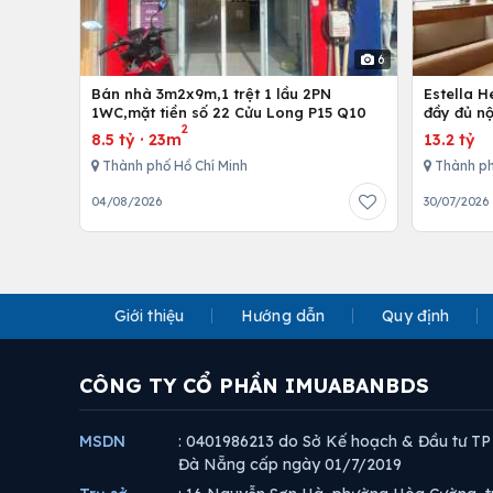
6
Bán nhà 3m2x9m,1 trệt 1 lầu 2PN
Estella 
1WC,mặt tiền số 22 Cửu Long P15 Q10
đầy đủ nộ
2
8.5 tỷ
·
23m
13.2 tỷ
Thành phố Hồ Chí Minh
Thành ph
04/08/2026
30/07/2026
Giới thiệu
Hướng dẫn
Quy định
CÔNG TY CỔ PHẦN IMUABANBDS
MSDN
: 0401986213 do Sở Kế hoạch & Đầu tư TP
Đà Nẵng cấp ngày 01/7/2019