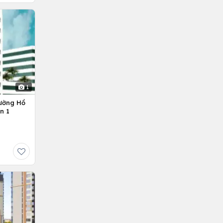
1
ường Hồ
n 1