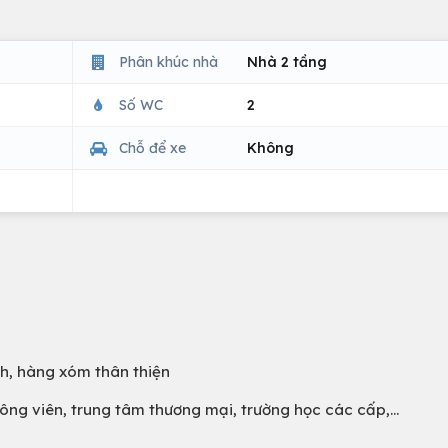
Phân khúc nhà
Nhà 2 tầng
Số WC
2
Chỗ để xe
Không
h, hàng xóm thân thiện
 công viên, trung tâm thương mại, trường học các cấp,…