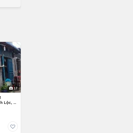
17
2
h Lộc, H.