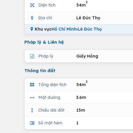
2
Diện tích
54m
Địa chỉ
Lê Đức Thọ
Khu vực
Hồ Chí Minh
›
Lê Đức Thọ
Pháp lý & Liên hệ
Pháp lý
Giấy Hồng
Thông tin đất
2
Tổng diện tích
54m
Mặt đường
3.6m
Chiều dài đất
15m
Số mặt hẻm
1