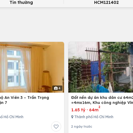
Tin thường
HCM121402
4
ộ An Viên 3 – Trần Trọng
Đất nền dự án khu dân cư 64m
ận 7
=4mx16m, Khu công nghiệp Vĩn
2
Bình Chánh, Tp. Hồ Chí Minh
1.65 tỷ
·
64m
ố Hồ Chí Minh
Thành phố Hồ Chí Minh
2 ngày trước