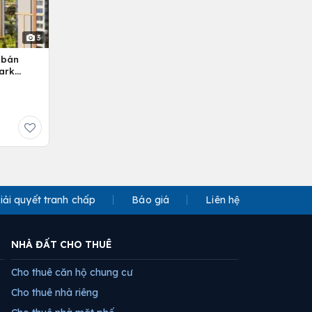
3
 bán
ark
iải quyết tranh chấp
Báo giá
Liên hệ
NHÀ ĐẤT CHO THUÊ
Cho thuê căn hộ chung cư
Cho thuê nhà riêng