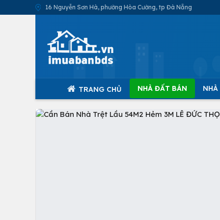
16 Nguyễn Sơn Hà, phường Hòa Cường, tp Đà Nẵng
NHÀ ĐẤT BÁN
NHÀ
TRANG CHỦ