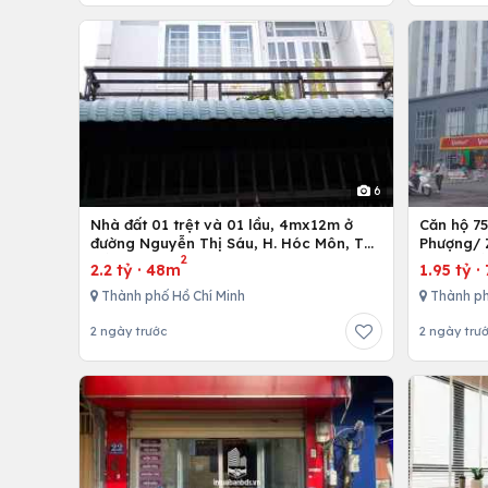
6
Nhà đất 01 trệt và 01 lầu, 4mx12m ở
Căn hộ 7
đường Nguyễn Thị Sáu, H. Hóc Môn, Tp.
Phượng/ 
2
Hồ Chí Minh
12,Tp. Hồ
2.2 tỷ
·
48m
1.95 tỷ
·
Thành phố Hồ Chí Minh
Thành ph
2 ngày trước
2 ngày trư