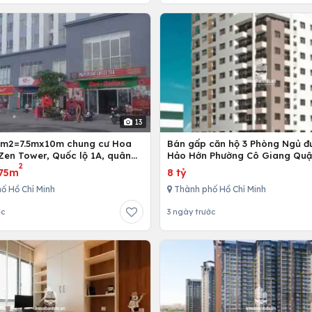
13
5m2=7.5mx10m chung cư Hoa
Bán gấp căn hộ 3 Phòng Ngủ đ
Zen Tower, Quốc lộ 1A, quân
Hảo Hớn Phường Cô Giang Quậ
2
 Chí Minh, Việt Nam
75m
8 tỷ
ố Hồ Chí Minh
Thành phố Hồ Chí Minh
ớc
3 ngày trước