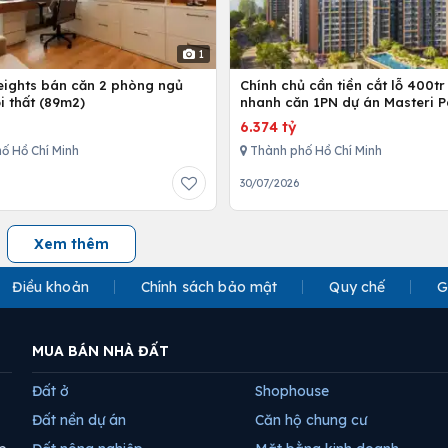
1
Heights bán căn 2 phòng ngủ
Chính chủ cần tiền cắt lỗ 400tr
i thất (89m2)
nhanh căn 1PN dự án Masteri P
Place
6.374 tỷ
ố Hồ Chí Minh
Thành phố Hồ Chí Minh
30/07/2026
Xem thêm
Điều khoản
Chính sách bảo mật
Quy chế
G
MUA BÁN NHÀ ĐẤT
Đất ở
Shophouse
Đất nền dự án
Căn hộ chung cư