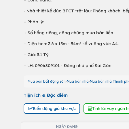
- Nhà thiết kế đúc BTCT trệt lầu: Phòng khách, bế
+ Pháp lý:
- Sổ hồng riêng, công chứng mua bán liền
+ Diện tích: 3.6 x 15m - 54m² sổ vuông vức A4.
+ Giá: 3.1 Tỷ
+ LH: 0906809101 - Đăng nhà phố Sài Gòn
Mua bán bất động sản
Mua bán nhà
Mua bán nhà Thành phố
Tiện ích & Đặc điểm
Biến động giá khu vực
Tính lãi vay ngân 
NGÀY ĐĂNG