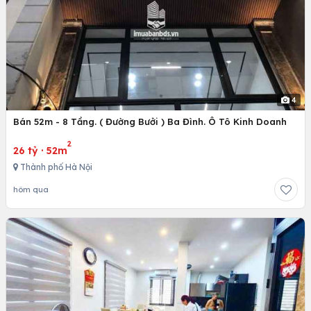
4
Bán 52m - 8 Tầng. ( Đường Bưởi ) Ba Đình. Ô Tô Kinh Doanh
2
26 tỷ
·
52m
Thành phố Hà Nội
hôm qua