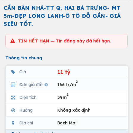
CẦN BÁN NHÀ-TT Q. HAI BÀ TRƯNG- MT
5m-ĐẸP LONG LANH-Ô TÔ ĐỖ GẦN- GIÁ
SIÊU TỐT.
TIN HẾT HẠN
— Tin đăng này đã hết hạn.
Thông tin chung
11 tỷ
Giá
2
Đơn giá đất
166 tr/m
2
Diện tích
59m
Hướng
Không xác định
Địa chỉ
Bạch Mai