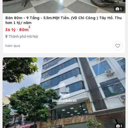
5
Bán 80m - 9 Tầng - 5.5m.Mặt Tiền. (Võ Chí Công ) Tây Hồ. Thu
hơn 1 tỷ/ năm
2
36 tỷ
·
80m
Thành phố Hà Nội
hôm qua
3