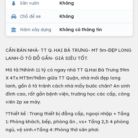
Sân vườn
Không
Chỗ để xe
Không
Năm xây dựng
Không có thông tin
CẦN BÁN NHÀ- TT Q. HAI BÀ TRƯNG- MT 5m-ĐẸP LONG
LANH-Ô TÔ ĐỖ GẦN- GIÁ SIÊU TỐT.
Mô tả:?Nhỉnh 11 tỷ có ngay nhà TT Q.Hai Bà Trưng 59m
X 4Tx MT5m?Nằm giữa TT Quận, nhà mới đẹp long
lanh, gần ô tô tránh cách nhà mấy bước chân? An sinh
đỉnh cao, rất gần bệnh viện, trường học các cấp, công
viên 2p xe máy.
?Thiết kế : Trang thiết bị đẳng cấp, ngoại nhập + Tầng
1: Phòng khách, bếp, phòng ăn , vs+ Tầng 2,3: 4 phòng
ngủ, vệ sinh.+Tầng 4: Phòng thờ sân phơi.