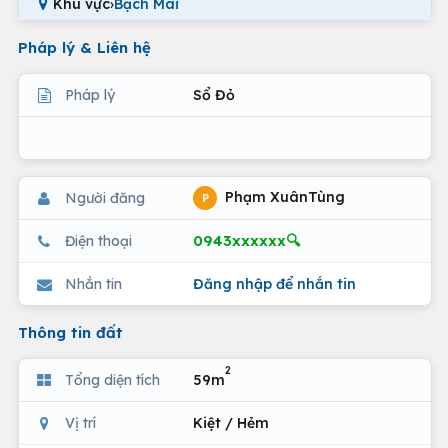
Khu vực
›
Bạch Mai
Pháp lý & Liên hệ
Pháp lý
Sổ Đỏ
Phạm XuânTùng
Người đăng
P
0943xxxxxx🔍
Điện thoại
Nhắn tin
Đăng nhập để nhắn tin
Thông tin đất
2
Tổng diện tích
59m
Vị trí
Kiệt / Hẻm