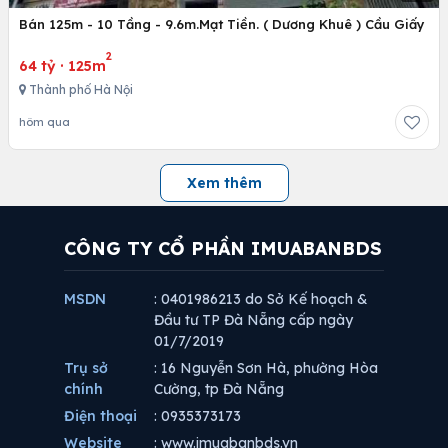
Bán 125m - 10 Tầng - 9.6m.Mạt Tiền. ( Dương Khuê ) Cầu Giấy
2
64 tỷ
·
125m
Thành phố Hà Nội
hôm qua
Xem thêm
CÔNG TY CỔ PHẦN IMUABANBDS
MSDN
: 0401986213 do Sở Kế hoạch &
Đầu tư TP Đà Nẵng cấp ngày
01/7/2019
Trụ sở
: 16 Nguyễn Sơn Hà, phường Hòa
chính
Cường, tp Đà Nẵng
Điện thoại
: 0935373173
Website
: www.imuabanbds.vn