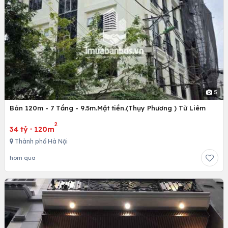
5
Bán 120m - 7 Tầng - 9.5m.Mặt tiền.(Thụy Phương ) Từ Liêm
2
34 tỷ
·
120m
Thành phố Hà Nội
hôm qua