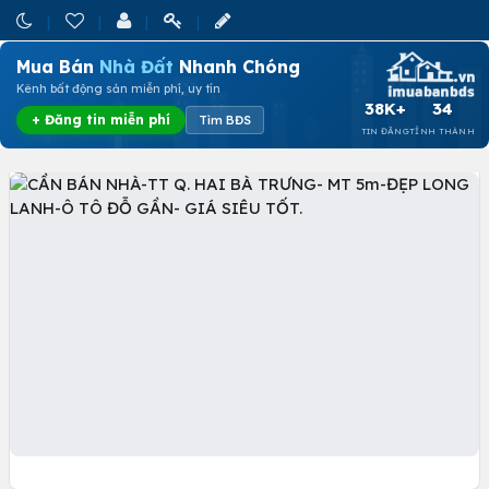
Mua Bán
Nhà Đất
Nhanh Chóng
Kênh bất động sản miễn phí, uy tín
38K+
34
+ Đăng tin miễn phí
Tìm BĐS
TIN ĐĂNG
TỈNH THÀNH