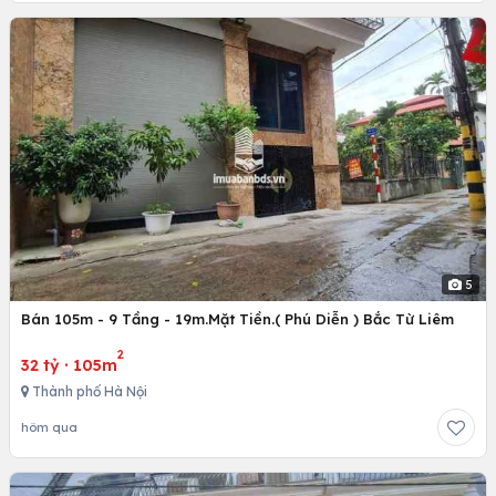
5
Bán 105m - 9 Tầng - 19m.Mặt Tiền.( Phú Diễn ) Bắc Từ Liêm
2
32 tỷ
·
105m
Thành phố Hà Nội
hôm qua