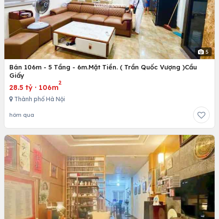
5
Bán 106m - 5 Tầng - 6m.Mặt Tiền. ( Trần Quốc Vượng )Cầu
Giấy
2
28.5 tỷ
·
106m
Thành phố Hà Nội
hôm qua