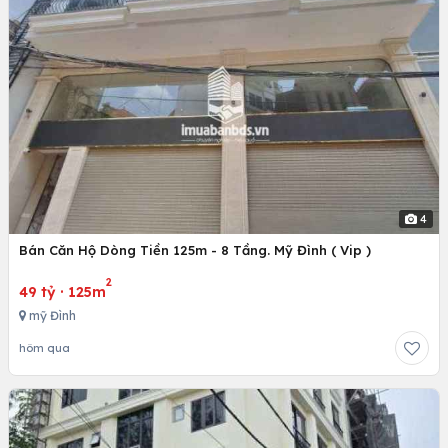
4
Bán Căn Hộ Dòng Tiền 125m - 8 Tầng. Mỹ Đình ( Vip )
2
49 tỷ
·
125m
mỹ Đình
hôm qua