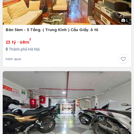
1
Bán 56m - 5 Tầng. ( Trung Kính ) Cầu Giấy. ô tô
2
23 tỷ
·
68m
Thành phố Hà Nội
hôm qua