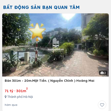
BẤT ĐỘNG SẢN BẠN QUAN TÂM
2
Bán 301m - 20m.Mặt Tiền. ( Nguyễn Chính ) Hoàng Mai
2
71 tỷ
·
301m
Thành phố Hà Nội
hôm qua