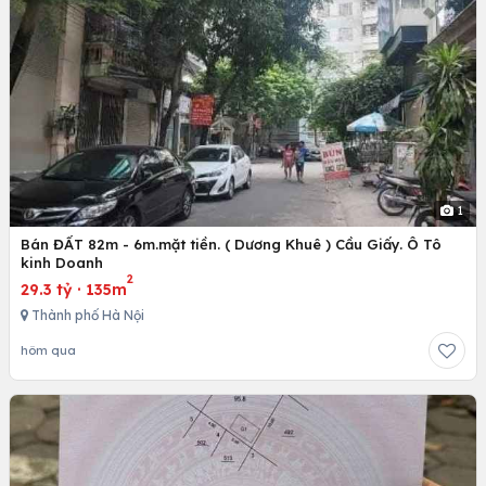
1
Bán ĐẤT 82m - 6m.mặt tiền. ( Dương Khuê ) Cầu Giấy. Ô Tô
kinh Doanh
2
29.3 tỷ
·
135m
Thành phố Hà Nội
hôm qua