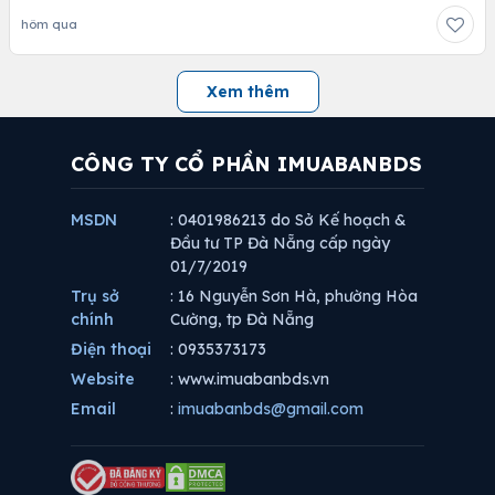
hôm qua
Xem thêm
CÔNG TY CỔ PHẦN IMUABANBDS
MSDN
: 0401986213 do Sở Kế hoạch &
Đầu tư TP Đà Nẵng cấp ngày
01/7/2019
Trụ sở
: 16 Nguyễn Sơn Hà, phường Hòa
chính
Cường, tp Đà Nẵng
Điện thoại
: 0935373173
Website
: www.imuabanbds.vn
Email
:
imuabanbds@gmail.com