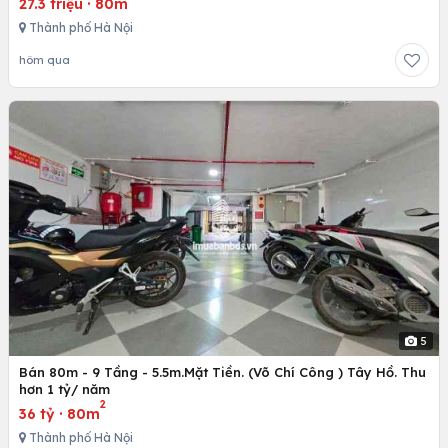
27.3 triệu
·
80m
Thành phố Hà Nội
hôm qua
5
Bán 80m - 9 Tầng - 5.5m.Mặt Tiền. (Võ Chí Công ) Tây Hồ. Thu
hơn 1 tỷ/ năm
2
36 tỷ
·
80m
Thành phố Hà Nội