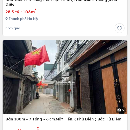
Giấy
2
28.5 tỷ
·
106m
Thành phố Hà Nội
hôm qua
5
Bán 100m - 7 Tầng - 6.3m.Mặt Tiền. ( Phú Diễn ) Bắc Từ Liêm
2