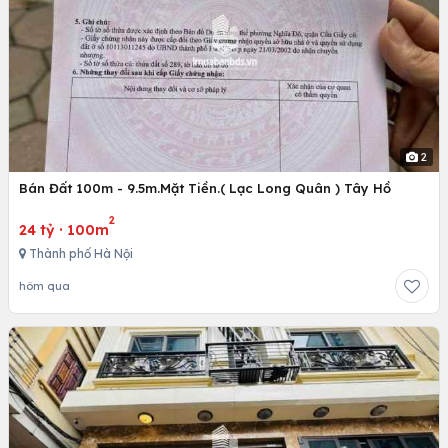
2
Bán Đất 100m - 9.5m.Mặt Tiền.( Lạc Long Quân ) Tây Hồ
2
24 tỷ
·
100m
Thành phố Hà Nội
hôm qua