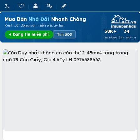
Mua Bán
Nhà Đất
Nhanh Chóng
Kênh bất động sản miễn phí, uy tín
38K+
34
+ Đăng tin miễn phí
Tìm BĐS
TIN ĐĂNG
TỈNH THÀNH