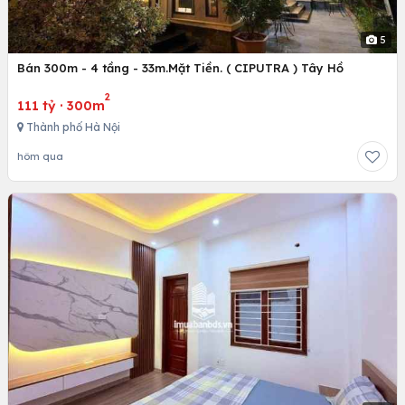
5
Bán 300m - 4 tầng - 33m.Mặt Tiền. ( CIPUTRA ) Tây Hồ
2
111 tỷ
·
300m
Thành phố Hà Nội
hôm qua