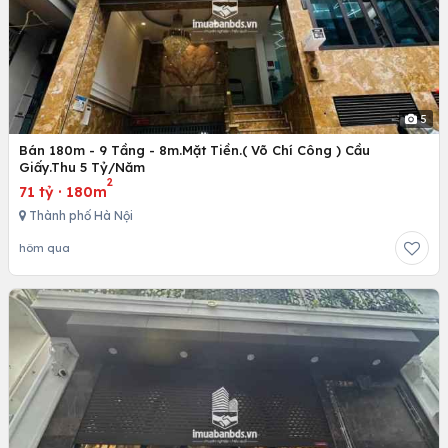
5
Bán 180m - 9 Tầng - 8m.Mặt Tiền.( Võ Chí Công ) Cầu
Giấy.Thu 5 Tỷ/Năm
2
71 tỷ
·
180m
Thành phố Hà Nội
hôm qua