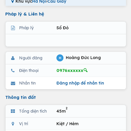
Khu vực
Hà Nội
›
Cầu Giấy
Pháp lý & Liên hệ
Pháp lý
Sổ Đỏ
Hoàng Đức Long
Người đăng
H
0976xxxxxx🔍
Điện thoại
Nhắn tin
Đăng nhập để nhắn tin
Thông tin đất
2
Tổng diện tích
45m
Vị trí
Kiệt / Hẻm