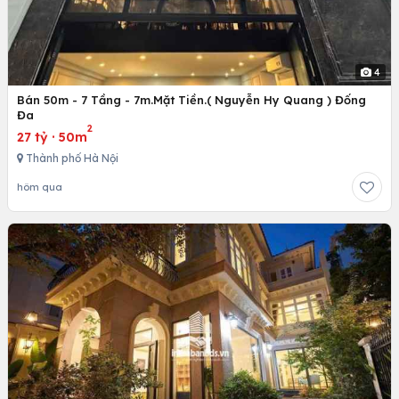
4
Bán 50m - 7 Tầng - 7m.Mặt Tiền.( Nguyễn Hy Quang ) Đống
Đa
2
27 tỷ
·
50m
Thành phố Hà Nội
hôm qua