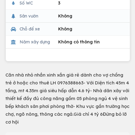
Số WC
3
Sân vườn
Không
Chỗ để xe
Không
Năm xây dựng
Không có thông tin
Căn nhà nhỏ nhắn xinh xắn giá rẻ dành cho vợ chồng
trẻ ở hoặc cho thuê LH 0976388663- Với Diện tích 45m 4
tầng, mt 4.35m giá siêu hấp dẫn 4.6 tỷ- Nhà dân xây với
thiết kế đầy đủ công năng gồm 05 phòng ngủ 4 vệ sinh
bếp khách sân phơi phòng thờ- Khu vực gần trường học
chợ, ngõ nông, thông các ngả.Giá chỉ 4 tỷ 6Đừng bỏ lỡ
cơ hội