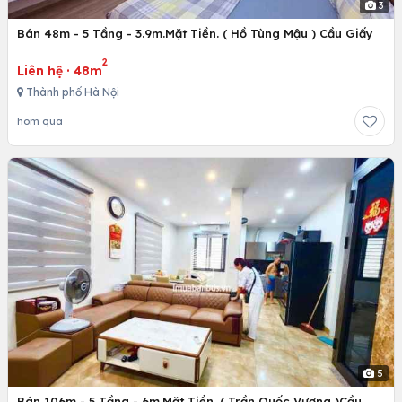
3
Bán 48m - 5 Tầng - 3.9m.Mặt Tiền. ( Hồ Tùng Mậu ) Cầu Giấy
2
Liên hệ
·
48m
Thành phố Hà Nội
hôm qua
5
Bán 106m - 5 Tầng - 6m.Mặt Tiền. ( Trần Quốc Vượng )Cầu