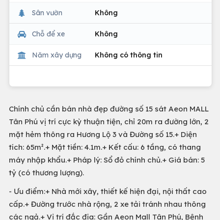
Sân vườn
Không
Chỗ để xe
Không
Năm xây dựng
Không có thông tin
Chính chủ cần bán nhà đẹp đường số 15 sát Aeon MALL
Tân Phú vị trí cực kỳ thuận tiện, chỉ 20m ra đường lớn, 2
mặt hẻm thông ra Hương Lộ 3 và Đường số 15.+ Diện
tích: 65m².+ Mặt tiền: 4.1m.+ Kết cấu: 6 tầng, có thang
máy nhập khẩu.+ Pháp lý: Sổ đỏ chính chủ.+ Giá bán: 5
tỷ (có thương lượng).
- Ưu điểm:+ Nhà mới xây, thiết kế hiện đại, nội thất cao
cấp.+ Đường trước nhà rộng, 2 xe tải tránh nhau thông
các ngả.+ Vị trí đắc địa: Gần Aeon Mall Tân Phú, Bệnh