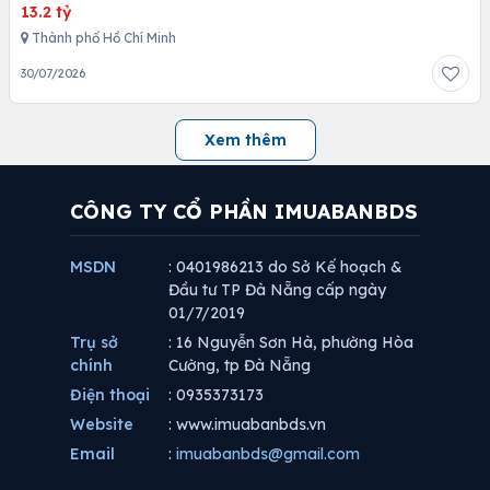
13.2 tỷ
Thành phố Hồ Chí Minh
30/07/2026
Xem thêm
CÔNG TY CỔ PHẦN IMUABANBDS
MSDN
: 0401986213 do Sở Kế hoạch &
Đầu tư TP Đà Nẵng cấp ngày
01/7/2019
Trụ sở
: 16 Nguyễn Sơn Hà, phường Hòa
chính
Cường, tp Đà Nẵng
Điện thoại
: 0935373173
Website
: www.imuabanbds.vn
Email
:
imuabanbds@gmail.com