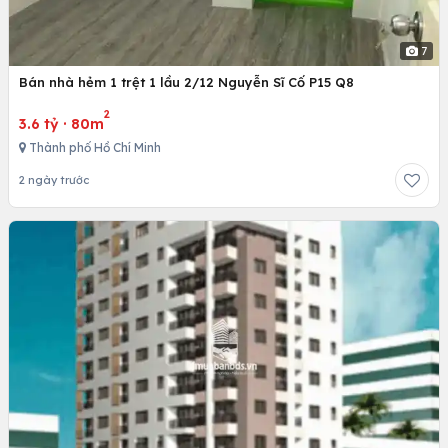
7
Bán nhà hẻm 1 trệt 1 lầu 2/12 Nguyễn Sĩ Cố P15 Q8
2
3.6 tỷ
·
80m
Thành phố Hồ Chí Minh
2 ngày trước