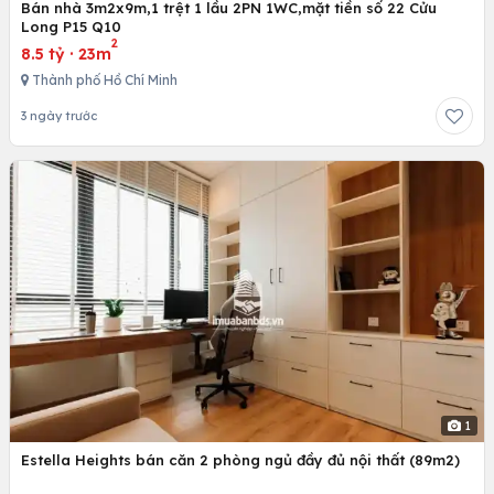
Bán nhà 3m2x9m,1 trệt 1 lầu 2PN 1WC,mặt tiền số 22 Cửu
Long P15 Q10
2
8.5 tỷ
·
23m
Thành phố Hồ Chí Minh
3 ngày trước
1
Estella Heights bán căn 2 phòng ngủ đầy đủ nội thất (89m2)