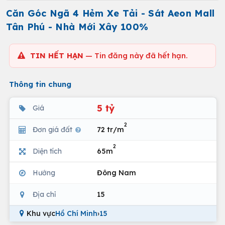
Căn Góc Ngã 4 Hẻm Xe Tải - Sát Aeon Mall
Tân Phú - Nhà Mới Xây 100%
TIN HẾT HẠN
— Tin đăng này đã hết hạn.
Thông tin chung
5 tỷ
Giá
2
Đơn giá đất
72 tr/m
2
Diện tích
65m
Hướng
Đông Nam
Địa chỉ
15
Khu vực
Hồ Chí Minh
›
15