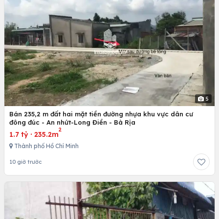
5
Bán 235,2 m đất hai mặt tiền đường nhựa khu vực dân cư
đông đúc - An nhứt-Long Điền - Bà Rịa
2
1.7 tỷ
·
235.2m
Thành phố Hồ Chí Minh
10 giờ trước