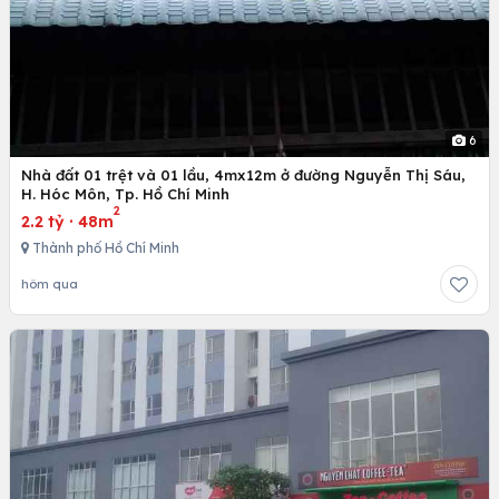
6
Nhà đất 01 trệt và 01 lầu, 4mx12m ở đường Nguyễn Thị Sáu,
H. Hóc Môn, Tp. Hồ Chí Minh
2
2.2 tỷ
·
48m
Thành phố Hồ Chí Minh
hôm qua