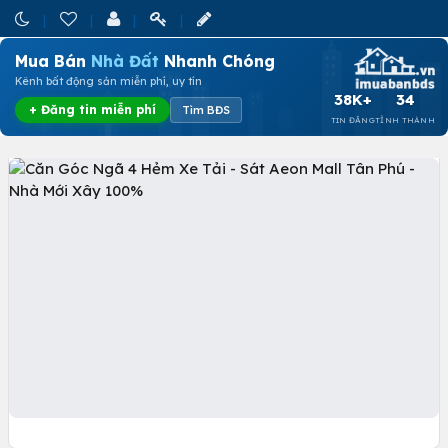
Mua Bán
Nhà Đất
Nhanh Chóng
Kênh bất động sản miễn phí, uy tín
38K+
34
+ Đăng tin miễn phí
Tìm BĐS
TIN ĐĂNG
TỈNH THÀNH