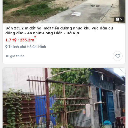
5
Bán 235,2 m đất hai mặt tiền đường nhựa khu vực dân cư
đông đúc - An nhứt-Long Điền - Bà Rịa
2
1.7 tỷ
·
235.2m
Thành phố Hồ Chí Minh
10 giờ trước