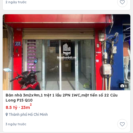
2 ngày trước
6
Bán nhà 3m2x9m,1 trệt 1 lầu 2PN 1WC,mặt tiền số 22 Cửu
Long P15 Q10
2
8.5 tỷ
·
23m
Thành phố Hồ Chí Minh
3 ngày trước