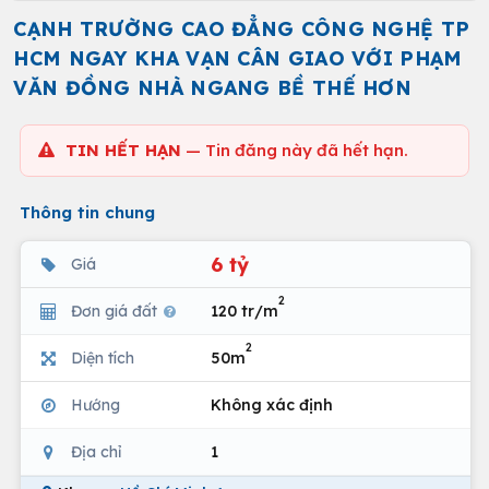
CẠNH TRƯỜNG CAO ĐẲNG CÔNG NGHỆ TP
HCM NGAY KHA VẠN CÂN GIAO VỚI PHẠM
VĂN ĐỒNG NHÀ NGANG BỀ THẾ HƠN
TIN HẾT HẠN
— Tin đăng này đã hết hạn.
Thông tin chung
6 tỷ
Giá
2
Đơn giá đất
120 tr/m
2
Diện tích
50m
Hướng
Không xác định
Địa chỉ
1