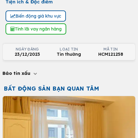
Tiện ích & Đặc điểm
Biến động giá khu vực
Tính lãi vay ngân hàng
NGÀY ĐĂNG
LOẠI TIN
MÃ TIN
23/12/2023
Tin thường
HCM121258
Báo tin xấu
BẤT ĐỘNG SẢN BẠN QUAN TÂM