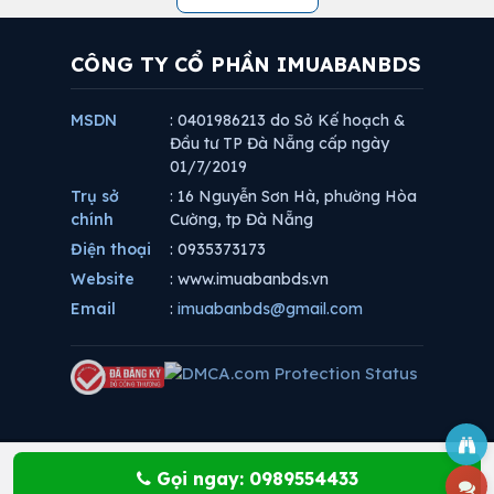
CÔNG TY CỔ PHẦN IMUABANBDS
MSDN
: 0401986213 do Sở Kế hoạch &
Đầu tư TP Đà Nẵng cấp ngày
01/7/2019
Trụ sở
: 16 Nguyễn Sơn Hà, phường Hòa
chính
Cường, tp Đà Nẵng
Điện thoại
: 0935373173
Website
: www.imuabanbds.vn
Email
:
imuabanbds@gmail.com
Gọi ngay: 0989554433