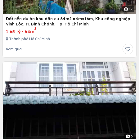
17
Đất nền dự án khu dân cư 64m2 =4mx16m, Khu công nghiệp
Vĩnh Lộc, H. Bình Chánh, Tp. Hồ Chí Minh
2
1.65 tỷ
·
64m
Thành phố Hồ Chí Minh
hôm qua
6