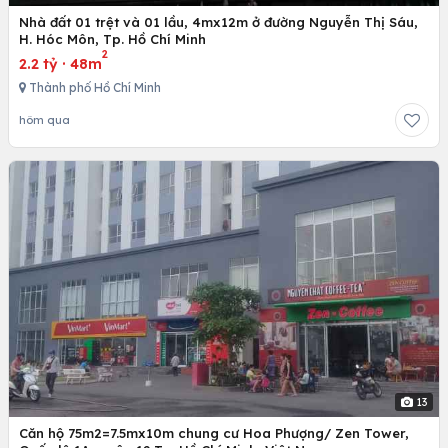
Nhà đất 01 trệt và 01 lầu, 4mx12m ở đường Nguyễn Thị Sáu,
H. Hóc Môn, Tp. Hồ Chí Minh
2
2.2 tỷ
·
48m
Thành phố Hồ Chí Minh
hôm qua
13
Căn hộ 75m2=7.5mx10m chung cư Hoa Phượng/ Zen Tower,