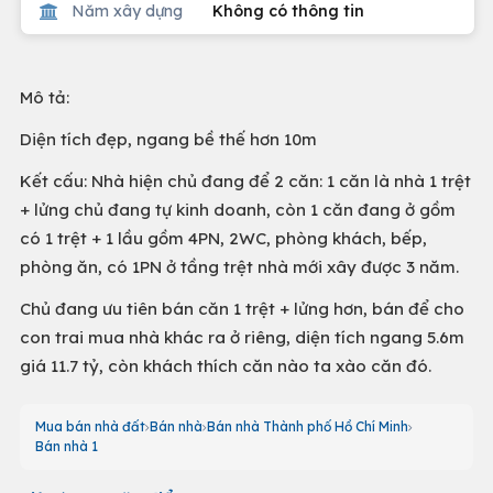
Năm xây dựng
Không có thông tin
Mô tả:
Diện tích đẹp, ngang bề thế hơn 10m
Kết cấu: Nhà hiện chủ đang để 2 căn: 1 căn là nhà 1 trệt
+ lửng chủ đang tự kinh doanh, còn 1 căn đang ở gồm
có 1 trệt + 1 lầu gồm 4PN, 2WC, phòng khách, bếp,
phòng ăn, có 1PN ở tầng trệt nhà mới xây được 3 năm.
Chủ đang ưu tiên bán căn 1 trệt + lửng hơn, bán để cho
con trai mua nhà khác ra ở riêng, diện tích ngang 5.6m
giá 11.7 tỷ, còn khách thích căn nào ta xào căn đó.
Mua bán nhà đất
Bán nhà
Bán nhà Thành phố Hồ Chí Minh
Bán nhà 1