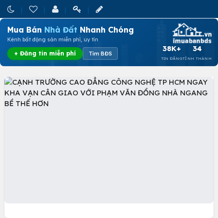
Mua Bán
Nhà Đất
Nhanh Chóng
Kênh bất động sản miễn phí, uy tín
38K+
34
+ Đăng tin miễn phí
Tìm BĐS
TIN ĐĂNG
TỈNH THÀNH