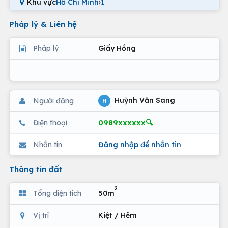
Khu vực
Hồ Chí Minh
›
1
Pháp lý & Liên hệ
Pháp lý
Giấy Hồng
Huỳnh Văn Sang
Người đăng
H
0989xxxxxx🔍
Điện thoại
Nhắn tin
Đăng nhập để nhắn tin
Thông tin đất
2
Tổng diện tích
50m
Vị trí
Kiệt / Hẻm