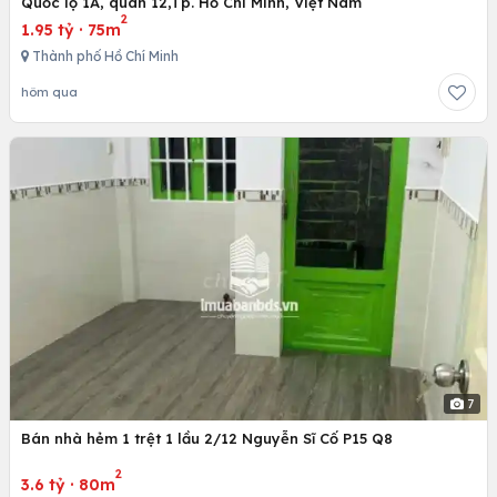
Quốc lộ 1A, quân 12,Tp. Hồ Chí Minh, Việt Nam
2
1.95 tỷ
·
75m
Thành phố Hồ Chí Minh
hôm qua
7
Bán nhà hẻm 1 trệt 1 lầu 2/12 Nguyễn Sĩ Cố P15 Q8
2
3.6 tỷ
·
80m