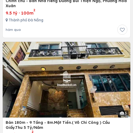
Chính chủ - Bán Nhà riêng Đường Bùi Thiện Ngộ, Phường Hoà
Xuân
2
9.5 tỷ
·
100m
Thành phố Đà Nẵng
hôm qua
5
Bán 180m - 9 Tầng - 8m.Mặt Tiền.( Võ Chí Công ) Cầu
Giấy.Thu 5 Tỷ/Năm
2