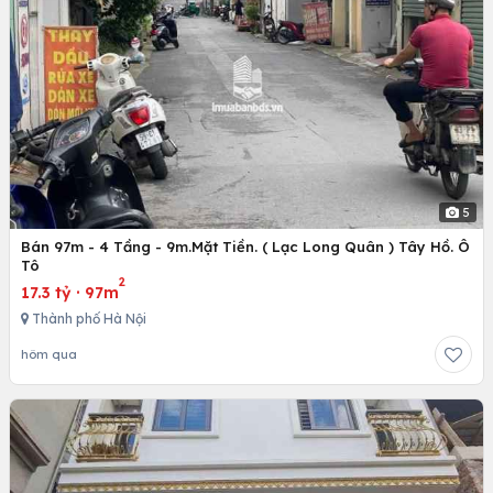
5
Bán 97m - 4 Tầng - 9m.Mặt Tiền. ( Lạc Long Quân ) Tây Hồ. Ô
Tô
2
17.3 tỷ
·
97m
Thành phố Hà Nội
hôm qua