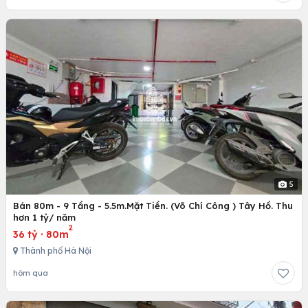
5
Bán 80m - 9 Tầng - 5.5m.Mặt Tiền. (Võ Chí Công ) Tây Hồ. Thu
hơn 1 tỷ/ năm
2
36 tỷ
·
80m
Thành phố Hà Nội
hôm qua