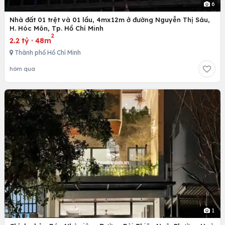
6
Nhà đất 01 trệt và 01 lầu, 4mx12m ở đường Nguyễn Thị Sáu,
H. Hóc Môn, Tp. Hồ Chí Minh
2
2.2 tỷ
·
48m
Thành phố Hồ Chí Minh
hôm qua
1