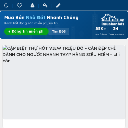
Mua Bán
Nhà Đất
Nhanh Chóng
Kênh bất động sản miễn phí, uy tín
38K+
34
+ Đăng tin miễn phí
Tìm BĐS
TIN ĐĂNG
TỈNH THÀNH