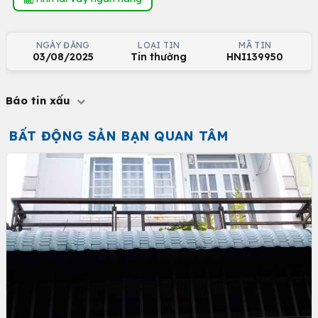
NGÀY ĐĂNG
LOẠI TIN
MÃ TIN
03/08/2025
Tin thường
HNI139950
Báo tin xấu
BẤT ĐỘNG SẢN BẠN QUAN TÂM