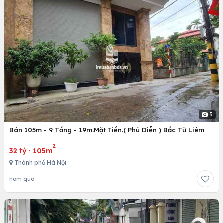
5
Bán 105m - 9 Tầng - 19m.Mặt Tiền.( Phú Diễn ) Bắc Từ Liêm
2
32 tỷ
·
105m
Thành phố Hà Nội
hôm qua