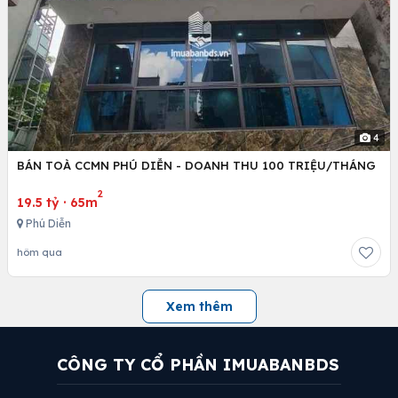
4
BÁN TOÀ CCMN PHÚ DIỄN - DOANH THU 100 TRIỆU/THÁNG
2
19.5 tỷ
·
65m
Phú Diễn
hôm qua
Xem thêm
CÔNG TY CỔ PHẦN IMUABANBDS