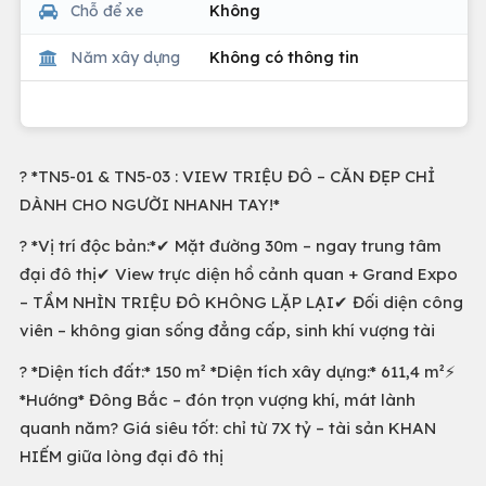
Chỗ để xe
Không
Năm xây dựng
Không có thông tin
? *TN5-01 & TN5-03 : VIEW TRIỆU ĐÔ – CĂN ĐẸP CHỈ
DÀNH CHO NGƯỜI NHANH TAY!*
? *Vị trí độc bản:*✔ Mặt đường 30m – ngay trung tâm
đại đô thị✔ View trực diện hồ cảnh quan + Grand Expo
– TẦM NHÌN TRIỆU ĐÔ KHÔNG LẶP LẠI✔ Đối diện công
viên – không gian sống đẳng cấp, sinh khí vượng tài
? *Diện tích đất:* 150 m² *Diện tích xây dựng:* 611,4 m²⚡
*Hướng* Đông Bắc – đón trọn vượng khí, mát lành
quanh năm? Giá siêu tốt: chỉ từ 7X tỷ – tài sản KHAN
HIẾM giữa lòng đại đô thị