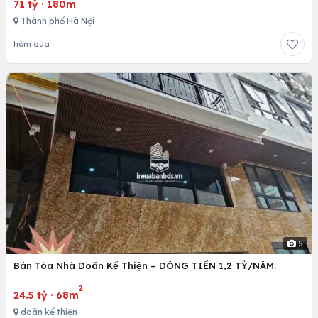
71 tỷ
·
180m
Thành phố Hà Nội
hôm qua
5
Bán Tòa Nhà Doãn Kế Thiện – DÒNG TIỀN 1,2 TỶ/NĂM.
2
24.5 tỷ
·
68m
doãn kế thiện