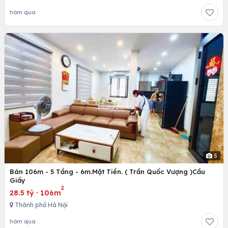
hôm qua
5
Bán 106m - 5 Tầng - 6m.Mặt Tiền. ( Trần Quốc Vượng )Cầu
Giấy
2
28.5 tỷ
·
106m
Thành phố Hà Nội
hôm qua