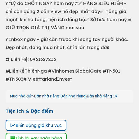
? *Lý do CHỐT NGAY hôm nay :*✅ HÀNG SIÊU HIẾM –
chỉ còn đúng 2 căn view hồ đẹp nhất dãy✅ Tăng giá
mạnh khi hạ tầng, tiện ích đồng bộ✅ Sở hữu hôm nay =
GIỮ TRỌN GIÁ TRỊ VÀNG mai sau
? Inbox ngay – giữ căn trước khi sang tay người khác.
Đẹp nhất, đáng mua nhất, chỉ 1 lần trong đời!
☎️ Liên Hệ: 0961327236
#LiềnKềThiênNga #VinhomesGlobalGate #TN501
#TN503# VieéttarlandInvest
Mua nhà đất
Bán nhà riêng
Bán nhà riêng
Bán nhà riêng 19
Tiện ích & Đặc điểm
Biến động giá khu vực
Tính lãi vay ngân hàng