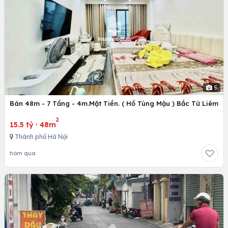
5
Bán 48m - 7 Tầng - 4m.Mặt Tiền. ( Hồ Tùng Mậu ) Bắc Từ Liêm
2
15.5 tỷ
·
48m
Thành phố Hà Nội
hôm qua