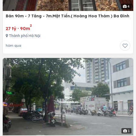
4
Bán 90m - 7 Tâng - 7m.Mặt Tiền.( Hoàng Hoa Thám ) Ba Đình
2
27 tỷ
·
90m
Thành phố Hà Nội
hôm qua
1