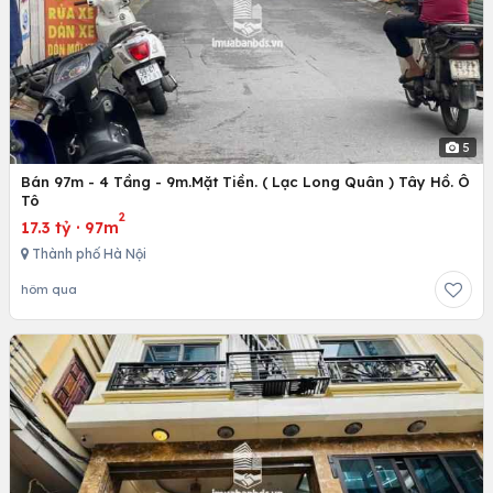
5
Bán 97m - 4 Tầng - 9m.Mặt Tiền. ( Lạc Long Quân ) Tây Hồ. Ô
Tô
2
17.3 tỷ
·
97m
Thành phố Hà Nội
hôm qua