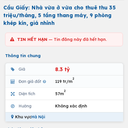
Cầu Giấy: Nhà vừa ở vừa cho thuê thu 35
triệu/tháng, 5 tầng thang máy, 9 phòng
khép kín, giá nhỉnh
TIN HẾT HẠN
— Tin đăng này đã hết hạn.
Thông tin chung
8.3 tỷ
Giá
2
Đơn giá đất
119 tr/m
2
Diện tích
57m
Hướng
Không xác định
Khu vực
Hà Nội