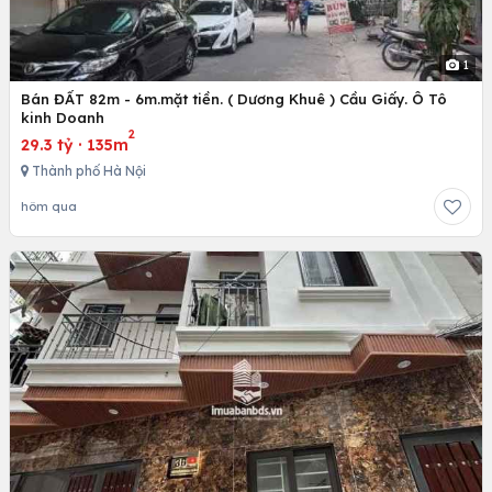
1
Bán ĐẤT 82m - 6m.mặt tiền. ( Dương Khuê ) Cầu Giấy. Ô Tô
kinh Doanh
2
29.3 tỷ
·
135m
Thành phố Hà Nội
hôm qua