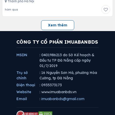
Thành phố Hà Nội
hôm qua
Xem thêm
CÔNG TY CỔ PHẦN IMUABANBDS
MSDN
: 0401986213 do Sở Kế hoạch &
Đầu tư TP Đà Nẵng cấp ngày
01/7/2019
Trụ sở
: 16 Nguyễn Sơn Hà, phường Hòa
chính
Cường, tp Đà Nẵng
Điện thoại
: 0935373173
Website
: www.imuabanbds.vn
Email
:
imuabanbds@gmail.com