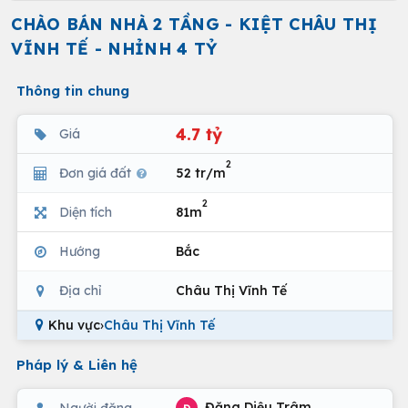
CHÀO BÁN NHÀ 2 TẦNG - KIỆT CHÂU THỊ
VĨNH TẾ - NHỈNH 4 TỶ
Thông tin chung
4.7 tỷ
Giá
2
Đơn giá đất
52 tr/m
2
Diện tích
81m
Hướng
Bắc
Địa chỉ
Châu Thị Vĩnh Tế
Khu vực
›
Châu Thị Vĩnh Tế
Pháp lý & Liên hệ
Đặng Diệu Trâm
Người đăng