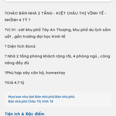
?CHÀO BÁN NHÀ 2 TẦNG - KIỆT CHÂU THỊ VĨNH TẾ -
NHỈNH 4 TỶ ?
?Vị trí : sát khu phố Tây An Thượng, khu phố du lịch sầm
uất , gần trường đại học Kinh tế
? Diện tích 81m2
? Nhà 2 tầng phòng khách rộng rãi, 4 phòng ngủ , công
năng đầy đủ
?Phù hợp xây căn hộ, homestay
?Giá 4.7 tỷ
Mua ban nha dat
Bán nhà phố
Bán nhà phố
Bán nhà phố Châu Thị Vĩnh Tế
Tiện ích & Đặc điểm