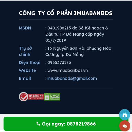
CÔNG TY CỔ PHẦN IMUABANBDS
MSDN
: 0401986213 do Sở Kế hoạch &
Đầu tư TP Đà Nẵng cấp ngày
01/7/2019
Trụ sở
: 16 Nguyễn Sơn Hà, phường Hòa
chính
Cường, tp Đà Nẵng
Điện thoại
: 0935373173
Website
: www.imuabanbds.vn
Email
:
imuabanbds@gmail.com
Gọi ngay: 0878219866