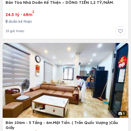
Bán Tòa Nhà Doãn Kế Thiện – DÒNG TIỀN 1,2 TỶ/NĂM.
2
24.5 tỷ
·
68m
doãn kế thiện
13 giờ trước
5
Bán 106m - 5 Tầng - 6m.Mặt Tiền. ( Trần Quốc Vượng )Cầu
Giấy