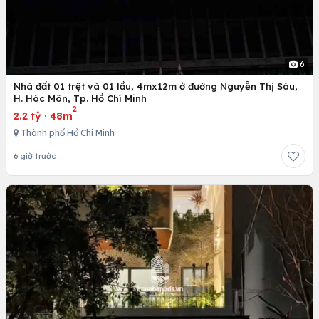
6
Nhà đất 01 trệt và 01 lầu, 4mx12m ở đường Nguyễn Thị Sáu,
H. Hóc Môn, Tp. Hồ Chí Minh
2
2.2 tỷ
·
48m
Thành phố Hồ Chí Minh
6 giờ trước