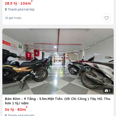
2
28.5 tỷ
·
106m
Thành phố Hà Nội
13 giờ trước
5
Bán 80m - 9 Tầng - 5.5m.Mặt Tiền. (Võ Chí Công ) Tây Hồ. Thu
hơn 1 tỷ/ năm
2
36 tỷ
·
80m
Thành phố Hà Nội