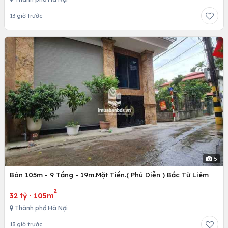
13 giờ trước
5
Bán 105m - 9 Tầng - 19m.Mặt Tiền.( Phú Diễn ) Bắc Từ Liêm
2
32 tỷ
·
105m
Thành phố Hà Nội
13 giờ trước