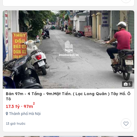
5
Bán 97m - 4 Tầng - 9m.Mặt Tiền. ( Lạc Long Quân ) Tây Hồ. Ô
Tô
2
17.3 tỷ
·
97m
Thành phố Hà Nội
13 giờ trước