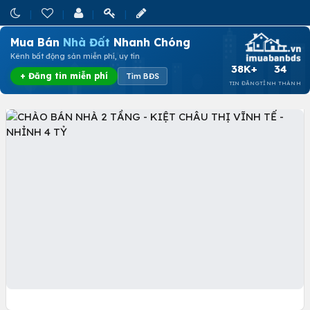
Mua Bán
Nhà Đất
Nhanh Chóng
Kênh bất động sản miễn phí, uy tín
38K+
34
+ Đăng tin miễn phí
Tìm BĐS
TIN ĐĂNG
TỈNH THÀNH