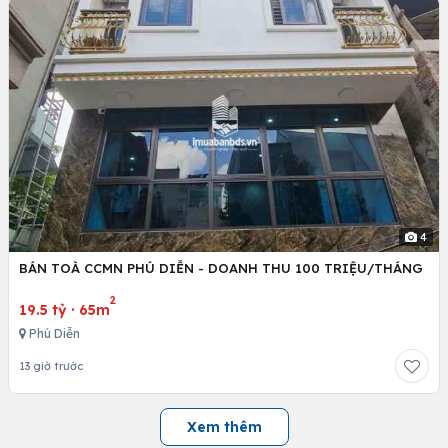
4
BÁN TOÀ CCMN PHÚ DIỄN - DOANH THU 100 TRIỆU/THÁNG
2
19.5 tỷ
·
65m
Phú Diễn
13 giờ trước
Xem thêm