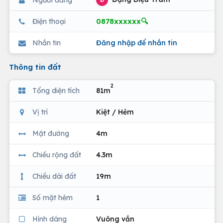
Đ
0878xxxxxx🔍
Điện thoại
Nhắn tin
Đăng nhập để nhắn tin
Thông tin đất
2
Tổng diện tích
81m
Vị trí
Kiệt / Hẻm
Mặt đường
4m
Chiều rộng đất
4.3m
Chiều dài đất
19m
Số mặt hẻm
1
Hình dáng
Vuông vắn