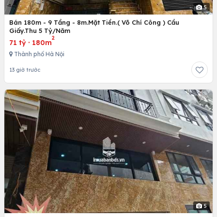
5
Bán 180m - 9 Tầng - 8m.Mặt Tiền.( Võ Chí Công ) Cầu
Giấy.Thu 5 Tỷ/Năm
2
71 tỷ
·
180m
Thành phố Hà Nội
13 giờ trước
5