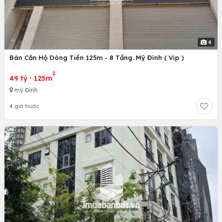
4
Bán Căn Hộ Dòng Tiền 125m - 8 Tầng. Mỹ Đình ( Vip )
2
49 tỷ
·
125m
mỹ Đình
4 giờ trước