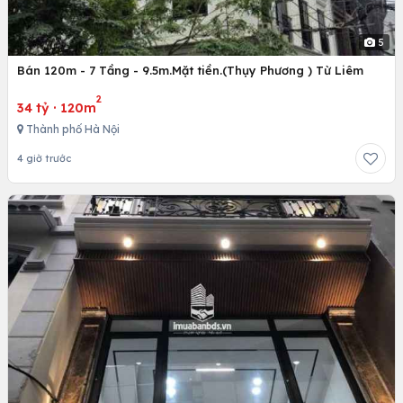
5
Bán 120m - 7 Tầng - 9.5m.Mặt tiền.(Thụy Phương ) Từ Liêm
2
34 tỷ
·
120m
Thành phố Hà Nội
4 giờ trước