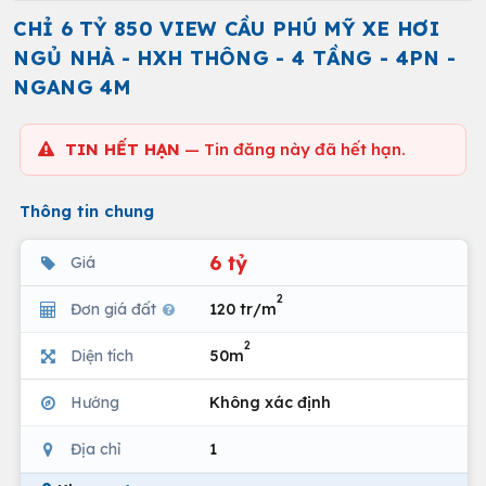
CHỈ 6 TỶ 850 VIEW CẦU PHÚ MỸ XE HƠI
NGỦ NHÀ - HXH THÔNG - 4 TẦNG - 4PN -
NGANG 4M
TIN HẾT HẠN
— Tin đăng này đã hết hạn.
Thông tin chung
6 tỷ
Giá
2
Đơn giá đất
120 tr/m
2
Diện tích
50m
Hướng
Không xác định
Địa chỉ
1