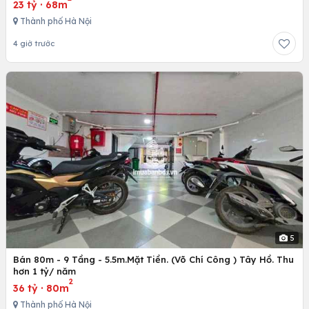
23 tỷ
·
68m
Thành phố Hà Nội
4 giờ trước
5
Bán 80m - 9 Tầng - 5.5m.Mặt Tiền. (Võ Chí Công ) Tây Hồ. Thu
hơn 1 tỷ/ năm
2
36 tỷ
·
80m
Thành phố Hà Nội