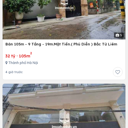
5
Bán 105m - 9 Tầng - 19m.Mặt Tiền.( Phú Diễn ) Bắc Từ Liêm
2
32 tỷ
·
105m
Thành phố Hà Nội
4 giờ trước