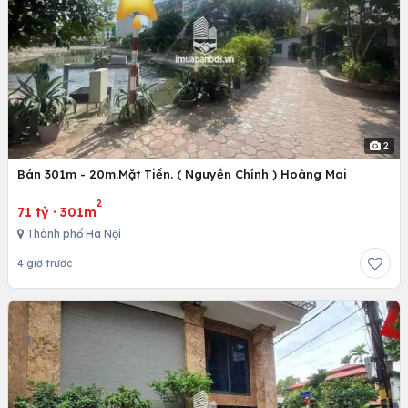
2
Bán 301m - 20m.Mặt Tiền. ( Nguyễn Chính ) Hoàng Mai
2
71 tỷ
·
301m
Thành phố Hà Nội
4 giờ trước