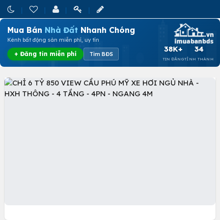
Mua Bán
Nhà Đất
Nhanh Chóng
Kênh bất động sản miễn phí, uy tín
38K+
34
+ Đăng tin miễn phí
Tìm BĐS
TIN ĐĂNG
TỈNH THÀNH