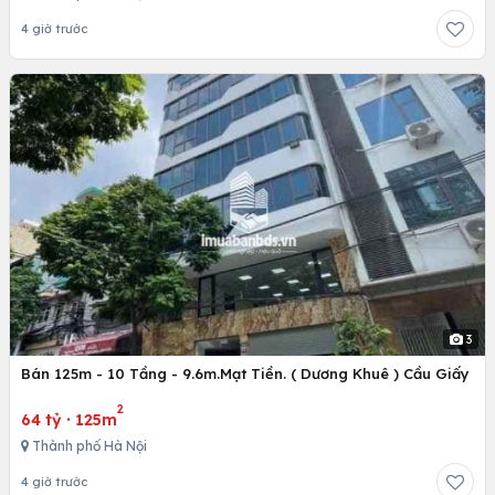
4 giờ trước
3
Bán 125m - 10 Tầng - 9.6m.Mạt Tiền. ( Dương Khuê ) Cầu Giấy
2
64 tỷ
·
125m
Thành phố Hà Nội
4 giờ trước