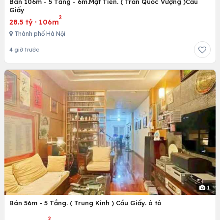
Bán 106m - 5 Tầng - 6m.Mặt Tiền. ( Trần Quốc Vượng )Cầu
Giấy
2
28.5 tỷ
·
106m
Thành phố Hà Nội
4 giờ trước
1
Bán 56m - 5 Tầng. ( Trung Kính ) Cầu Giấy. ô tô
2