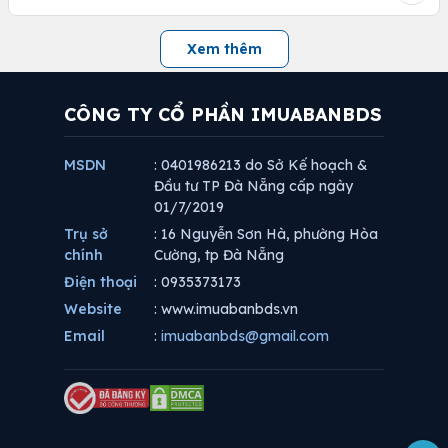
Xem thêm
CÔNG TY CỔ PHẦN IMUABANBDS
MSDN
: 0401986213 do Sở Kế hoạch &
Đầu tư TP Đà Nẵng cấp ngày
01/7/2019
Trụ sở
: 16 Nguyễn Sơn Hà, phường Hòa
chính
Cường, tp Đà Nẵng
Điện thoại
: 0935373173
Website
: www.imuabanbds.vn
Email
:
imuabanbds@gmail.com