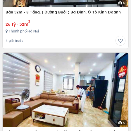
4
Bán 52m - 8 Tầng. ( Đường Bưởi ) Ba Đình. Ô Tô Kinh Doanh
2
26 tỷ
·
52m
Thành phố Hà Nội
4 giờ trước
5