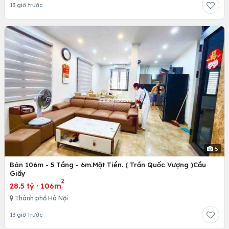
13 giờ trước
5
Bán 106m - 5 Tầng - 6m.Mặt Tiền. ( Trần Quốc Vượng )Cầu
Giấy
2
28.5 tỷ
·
106m
Thành phố Hà Nội
13 giờ trước