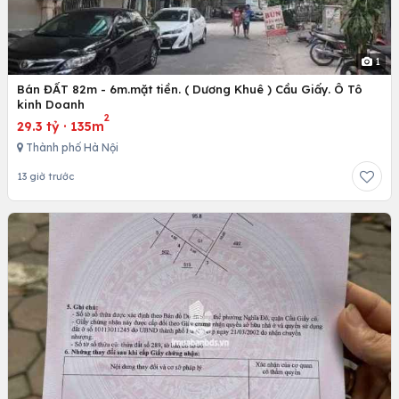
1
Bán ĐẤT 82m - 6m.mặt tiền. ( Dương Khuê ) Cầu Giấy. Ô Tô
kinh Doanh
2
29.3 tỷ
·
135m
Thành phố Hà Nội
13 giờ trước