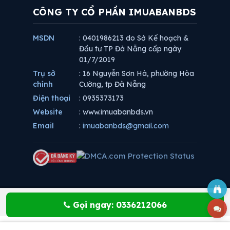
CÔNG TY CỔ PHẦN IMUABANBDS
MSDN
: 0401986213 do Sở Kế hoạch &
Đầu tư TP Đà Nẵng cấp ngày
01/7/2019
Trụ sở
: 16 Nguyễn Sơn Hà, phường Hòa
chính
Cường, tp Đà Nẵng
Điện thoại
: 0935373173
Website
: www.imuabanbds.vn
Email
:
imuabanbds@gmail.com
Gọi ngay: 0336212066