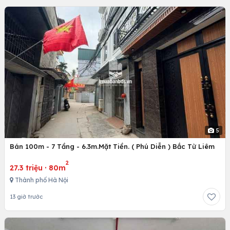
5
Bán 100m - 7 Tầng - 6.3m.Mặt Tiền. ( Phú Diễn ) Bắc Từ Liêm
2
27.3 triệu
·
80m
Thành phố Hà Nội
13 giờ trước