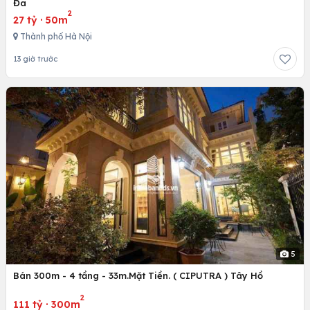
Đa
2
27 tỷ
·
50m
Thành phố Hà Nội
13 giờ trước
5
Bán 300m - 4 tầng - 33m.Mặt Tiền. ( CIPUTRA ) Tây Hồ
2
111 tỷ
·
300m