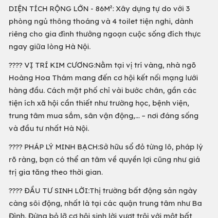
DIỆN TÍCH RỘNG LỚN - 86M²: Xây dựng tự do với 3
phòng ngủ thông thoáng và 4 toilet tiện nghi, dành
riêng cho gia đình thưởng ngoạn cuộc sống đích thực
ngay giữa lòng Hà Nội.
???? VỊ TRÍ KIM CƯƠNG:Nằm tại vị trí vàng, nhà ngõ
Hoàng Hoa Thám mang đến cơ hội kết nối mạng lưới
hàng đầu. Cách mặt phố chỉ vài bước chân, gần các
tiện ích xã hội cần thiết như trường học, bệnh viện,
trung tâm mua sắm, sân vận động,... – nơi đáng sống
và đầu tư nhất Hà Nội.
???? PHÁP LÝ MINH BẠCH:Sở hữu sổ đỏ từng lô, pháp lý
rõ ràng, bạn có thể an tâm về quyền lợi cũng như giá
trị gia tăng theo thời gian.
???? ĐẦU TƯ SINH LỜI:Thị trường bất động sản ngày
càng sôi động, nhất là tại các quận trung tâm như Ba
Đình. Đừng bỏ lỡ cơ hội sinh lời vượt trội với một bất