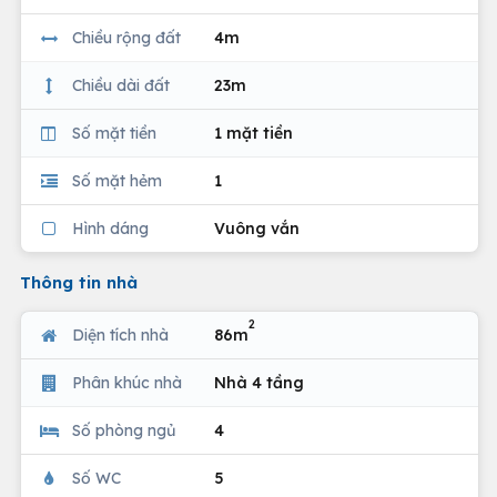
Chiều rộng đất
4m
Chiều dài đất
23m
Số mặt tiền
1 mặt tiền
Số mặt hẻm
1
Hình dáng
Vuông vắn
Thông tin nhà
2
Diện tích nhà
86m
Phân khúc nhà
Nhà 4 tầng
Số phòng ngủ
4
Số WC
5