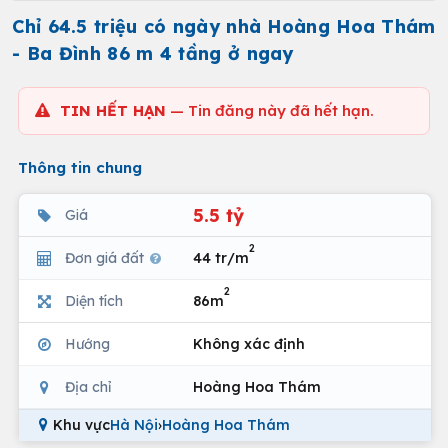
Chỉ 64.5 triệu có ngày nhà Hoàng Hoa Thám
- Ba Đình 86 m 4 tầng ở ngay
TIN HẾT HẠN
— Tin đăng này đã hết hạn.
Thông tin chung
5.5 tỷ
Giá
2
Đơn giá đất
44 tr/m
2
Diện tích
86m
Hướng
Không xác định
Địa chỉ
Hoàng Hoa Thám
Khu vực
Hà Nội
›
Hoàng Hoa Thám