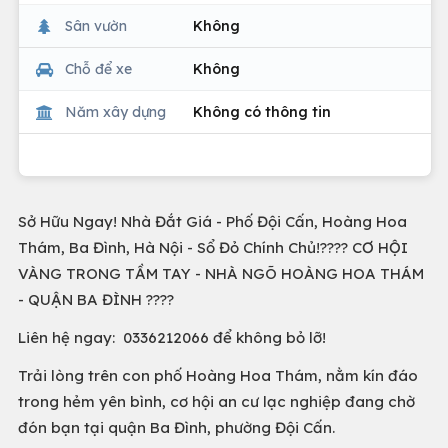
Sân vườn
Không
Chỗ để xe
Không
Năm xây dựng
Không có thông tin
Sở Hữu Ngay! Nhà Đắt Giá - Phố Đội Cấn, Hoàng Hoa
Thám, Ba Đình, Hà Nội - Sổ Đỏ Chính Chủ!???? CƠ HỘI
VÀNG TRONG TẦM TAY - NHÀ NGÕ HOÀNG HOA THÁM
- QUẬN BA ĐÌNH ????
Liên hệ ngay: 0336212066 để không bỏ lỡ!
Trải lòng trên con phố Hoàng Hoa Thám, nằm kín đáo
trong hẻm yên bình, cơ hội an cư lạc nghiệp đang chờ
đón bạn tại quận Ba Đình, phường Đội Cấn.