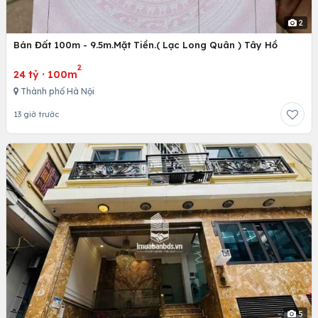
2
Bán Đất 100m - 9.5m.Mặt Tiền.( Lạc Long Quân ) Tây Hồ
2
24 tỷ
·
100m
Thành phố Hà Nội
13 giờ trước
5