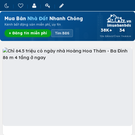
Mua Bán
Nhà Đất
Nhanh Chóng
Kênh bất động sản miễn phí, uy tín
38K+
34
+ Đăng tin miễn phí
Tìm BĐS
TIN ĐĂNG
TỈNH THÀNH