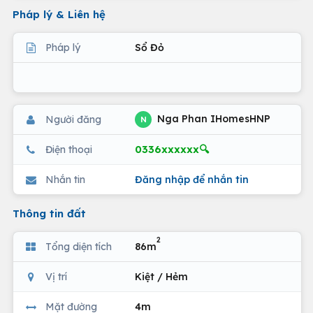
Pháp lý & Liên hệ
Pháp lý
Sổ Đỏ
Nga Phan IHomesHNP
Người đăng
N
0336xxxxxx🔍
Điện thoại
Nhắn tin
Đăng nhập để nhắn tin
Thông tin đất
2
Tổng diện tích
86m
Vị trí
Kiệt / Hẻm
Mặt đường
4m