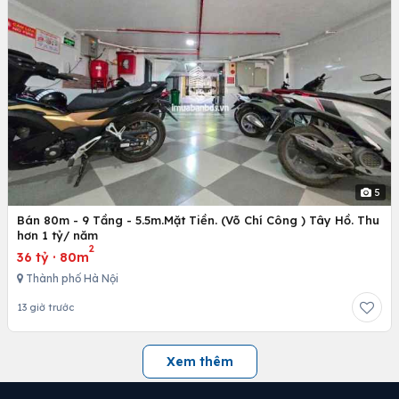
5
Bán 80m - 9 Tầng - 5.5m.Mặt Tiền. (Võ Chí Công ) Tây Hồ. Thu
hơn 1 tỷ/ năm
2
36 tỷ
·
80m
Thành phố Hà Nội
13 giờ trước
Xem thêm