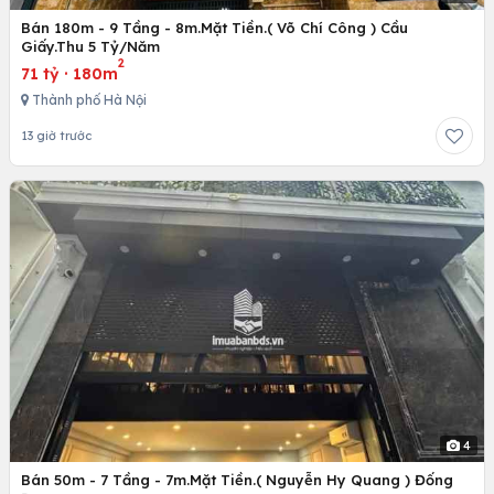
Bán 180m - 9 Tầng - 8m.Mặt Tiền.( Võ Chí Công ) Cầu
Giấy.Thu 5 Tỷ/Năm
2
71 tỷ
·
180m
Thành phố Hà Nội
13 giờ trước
4
Bán 50m - 7 Tầng - 7m.Mặt Tiền.( Nguyễn Hy Quang ) Đống