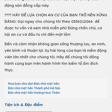
động sản đẳng cấp này.
???? HÃY ĐỂ LỰA CHỌN AN CƯ CỦA BẠN TRỞ NÊN XỨNG
ĐÁNG: Gọi ngay cho chúng tôi theo 0336212066 để
được tư vấn và xem nhà miễn phí! Đừng chần chừ, cơ
hội an cư và đầu tư chỉ đến một lần!
Đến và cảm nhận không gian sống thượng lưu, an ninh,
yên bình và thuận lợi. Sự hài lòng của bạn là niềm động
viên lớn nhất cho chúng tôi. Hãy để chúng tôi đồng
hành cùng bạn trên hành trình tìm kiếm tổ ấm đích
thực.
Mua ban nha dat
Bán nhà mặt tiền
Bán nhà mặt tiền Thành phố Hà Nội
Bán nhà mặt tiền Hoàng Hoa Thám
Tiện ích & Đặc điểm