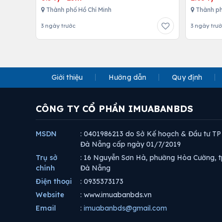
Thành phố Hồ Chí Minh
Thành ph
3 ngày trước
3 ngày trư
Giới thiệu
Hướng dẫn
Quy định
CÔNG TY CỔ PHẦN IMUABANBDS
MSDN
: 0401986213 do Sở Kế hoạch & Đầu tư TP
Đà Nẵng cấp ngày 01/7/2019
Trụ sở
: 16 Nguyễn Sơn Hà, phường Hòa Cường, t
chính
Đà Nẵng
Điện thoại
: 0935373173
Website
: www.imuabanbds.vn
Email
:
imuabanbds@gmail.com