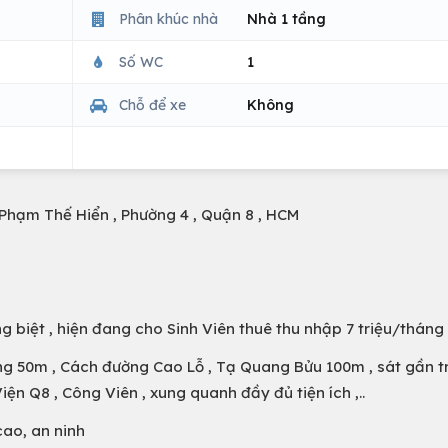
Phân khúc nhà
Nhà 1 tầng
Số WC
1
Chỗ để xe
Không
Phạm Thế Hiển , Phường 4 , Quận 8 , HCM
g biệt , hiện đang cho Sinh Viên thuê thu nhập 7 triệu/tháng
ảng 50m , Cách đường Cao Lỗ , Tạ Quang Bửu 100m , sát gần 
n Q8 , Công Viên , xung quanh đầy đủ tiện ích ,..
cao, an ninh