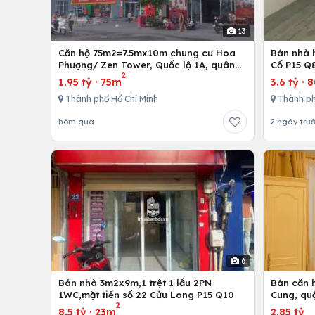
13
Căn hộ 75m2=7.5mx10m chung cư Hoa
Bán nhà h
Phượng/ Zen Tower, Quốc lộ 1A, quân
Cố P15 Q
2
12,Tp. Hồ Chí Minh, Việt Nam
1.95 tỷ
·
75m
3.6 tỷ
·
Thành phố Hồ Chí Minh
Thành ph
hôm qua
2 ngày trư
6
Bán nhà 3m2x9m,1 trệt 1 lầu 2PN
Bán căn h
1WC,mặt tiền số 22 Cửu Long P15 Q10
Cung, qu
2
8.5 tỷ
·
23m
2.85 tỷ