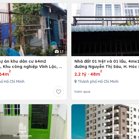
17
dự án khu dân cư 64m2
Nhà đất 01 trệt và 01 lầu, 4mx12m ở
 Khu công nghiệp Vĩnh Lộc, H.
đường Nguyễn Thị Sáu, H. Hóc 
2
2
h, Tp. Hồ Chí Minh
Hồ Chí Minh
64m
2.2 tỷ
·
48m
ố Hồ Chí Minh
Thành phố Hồ Chí Minh
hôm qua