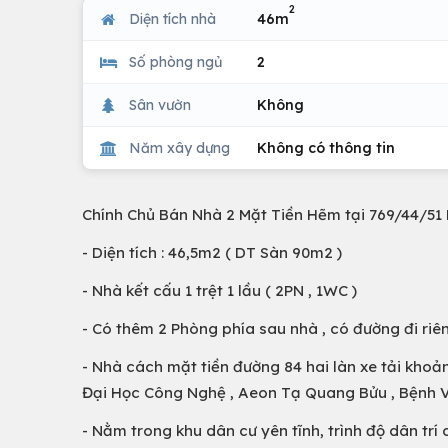
2
Diện tích nhà
46m
Số phòng ngủ
2
Sân vườn
Không
Năm xây dựng
Không có thông tin
Chính Chủ Bán Nhà 2 Mặt Tiền Hẽm tại 769/44/51 
- Diện tích : 46,5m2 ( DT Sàn 90m2 )
- Nhà kết cấu 1 trệt 1 lầu ( 2PN , 1WC )
- Có thêm 2 Phòng phía sau nhà , có đường đi riên
- Nhà cách mặt tiền đường 84 hai làn xe tải kho
Đại Học Công Nghệ , Aeon Tạ Quang Bửu , Bệnh Việ
- Nằm trong khu dân cư yên tĩnh, trình độ dân trí 