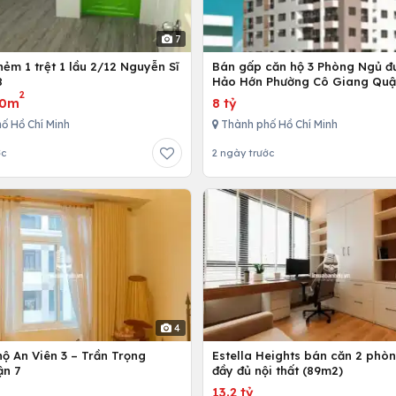
7
ẻm 1 trệt 1 lầu 2/12 Nguyễn Sĩ
Bán gấp căn hộ 3 Phòng Ngủ đ
8
Hảo Hớn Phường Cô Giang Quậ
2
80m
8 tỷ
ố Hồ Chí Minh
Thành phố Hồ Chí Minh
ớc
2 ngày trước
4
ộ An Viên 3 – Trần Trọng
Estella Heights bán căn 2 phò
ận 7
đầy đủ nội thất (89m2)
13.2 tỷ