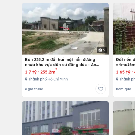
5
Bán 235,2 m đất hai mặt tiền đường
Đất nền 
nhựa khu vực dân cư đông đúc - An
=4mx16m,
2
nhứt-Long Điền - Bà Rịa
Bình Chán
1.7 tỷ
·
235.2m
1.65 tỷ
·
Thành phố Hồ Chí Minh
Thành ph
6 giờ trước
hôm qua