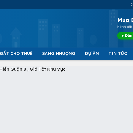
Mua 
Kênh bất 
+ Đăn
 ĐẤT CHO THUÊ
SANG NHƯỢNG
DỰ ÁN
TIN TỨC