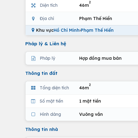
2
Diện tích
46m
Địa chỉ
Phạm Thế Hiển
Khu vực
Hồ Chí Minh
›
Phạm Thế Hiển
Pháp lý & Liên hệ
Pháp lý
Hợp đồng mua bán
Thông tin đất
2
Tổng diện tích
46m
Số mặt tiền
1 mặt tiền
Hình dáng
Vuông vắn
Thông tin nhà