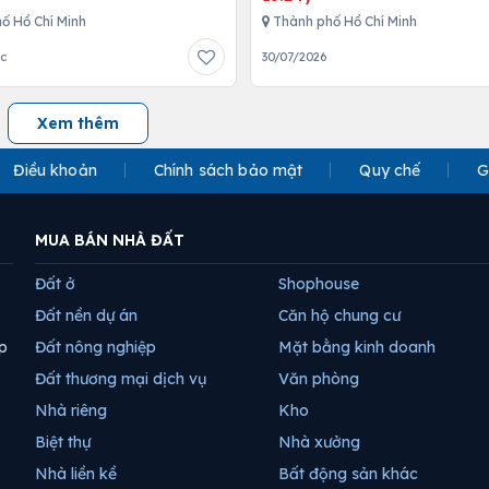
ố Hồ Chí Minh
Thành phố Hồ Chí Minh
ớc
30/07/2026
Xem thêm
Điều khoản
Chính sách bảo mật
Quy chế
G
MUA BÁN NHÀ ĐẤT
Đất ở
Shophouse
Đất nền dự án
Căn hộ chung cư
p
Đất nông nghiệp
Mặt bằng kinh doanh
Đất thương mại dịch vụ
Văn phòng
Nhà riêng
Kho
Biệt thự
Nhà xưởng
Nhà liền kề
Bất động sản khác