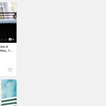
6
Môn, Tp.