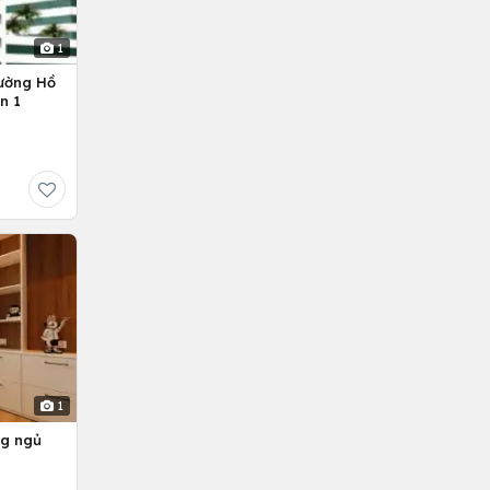
1
ường Hồ
n 1
1
ng ngủ