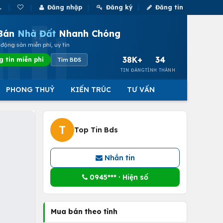
Đăng nhập
Đăng ký
Đăng tin
Bán
Nhà Đất
Nhanh Chóng
động sản miễn phí, uy tín
38K+
34
g tin miễn phí
Tìm BĐS
TIN ĐĂNG
TỈNH THÀNH
PHONG THUỶ
KIẾN TRÚC
TƯ VẤN
T
Top Tin Bds
Nhắn tin
0945*** · Hiện số
Mua bán theo tỉnh