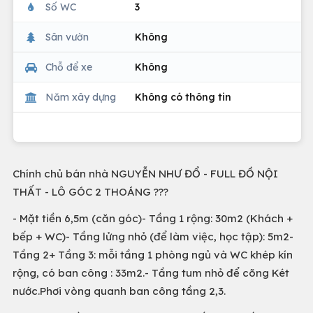
Số WC
3
Sân vườn
Không
Chỗ để xe
Không
Năm xây dựng
Không có thông tin
Chính chủ bán nhà NGUYỄN NHƯ ĐỔ - FULL ĐỒ NỘI
THẤT - LÔ GÓC 2 THOÁNG ???
- Mặt tiền 6,5m (căn góc)- Tầng 1 rộng: 30m2 (Khách +
bếp + WC)- Tầng lửng nhỏ (để làm việc, học tập): 5m2-
Tầng 2+ Tầng 3: mỗi tầng 1 phòng ngủ và WC khép kín
rộng, có ban công : 33m2.- Tầng tum nhỏ để cõng Két
nước.Phơi vòng quanh ban công tầng 2,3.