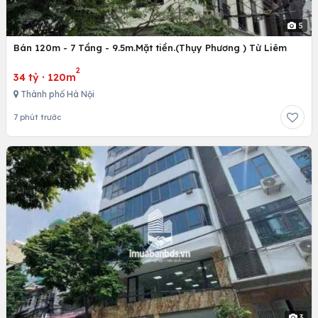
5
Bán 120m - 7 Tầng - 9.5m.Mặt tiền.(Thụy Phương ) Từ Liêm
2
34 tỷ
·
120m
Thành phố Hà Nội
7 phút trước
3