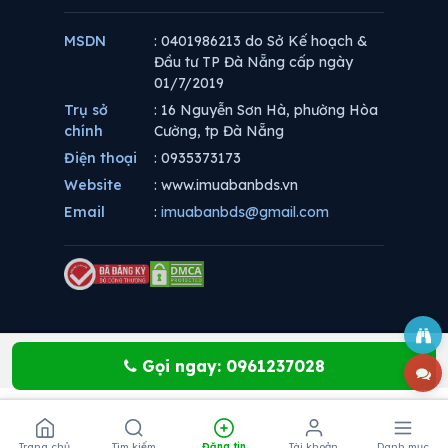
MSDN
: 0401986213 do Sở Kế hoạch &
Đầu tư TP Đà Nẵng cấp ngày
01/7/2019
Trụ sở
: 16 Nguyễn Sơn Hà, phường Hòa
chính
Cường, tp Đà Nẵng
Điện thoại
: 0935373173
Website
: www.imuabanbds.vn
Email
:
imuabanbds@gmail.com
Gọi ngay: 0961237028
Trang chủ
Tìm kiếm
Đăng tin
Tài khoản
Danh mục