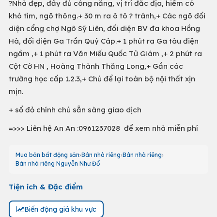
?Nhà đẹp, đầy đủ công năng, vị trí đắc địa, hiếm có
khó tìm, ngõ thông.+ 30 m ra ô tô ? tránh,+ Các ngõ đối
diện cổng chợ Ngô Sỹ Liên, đối diện BV đa khoa Hồng
Hà, đối diện Ga Trần Quý Cáp.+ 1 phút ra Ga tàu điện
ngầm ,+ 1 phút ra Văn Miếu Quốc Tử Giám ,+ 2 phút ra
Cột Cờ HN , Hoàng Thành Thăng Long,+ Gần các
trường học cấp 1.2.3,+ Chủ để lại toàn bộ nội thất xịn
mịn.
+ sổ đỏ chính chủ sẵn sàng giao dịch
=>>> Liên hệ An An :0961237028 để xem nhà miễn phí
Mua bán bất động sản
Bán nhà riêng
Bán nhà riêng
Bán nhà riêng Nguyễn Như Đổ
Tiện ích & Đặc điểm
Biến động giá khu vực