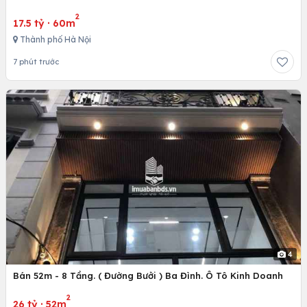
2
17.5 tỷ
·
60m
Thành phố Hà Nội
7 phút trước
4
Bán 52m - 8 Tầng. ( Đường Bưởi ) Ba Đình. Ô Tô Kinh Doanh
2
26 tỷ
·
52m