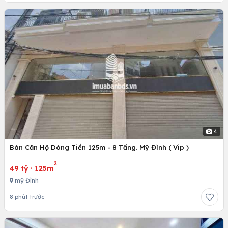
4
Bán Căn Hộ Dòng Tiền 125m - 8 Tầng. Mỹ Đình ( Vip )
2
49 tỷ
·
125m
mỹ Đình
8 phút trước