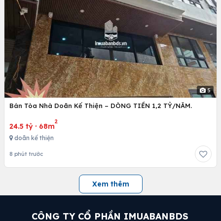
5
Bán Tòa Nhà Doãn Kế Thiện – DÒNG TIỀN 1,2 TỶ/NĂM.
2
24.5 tỷ
·
68m
doãn kế thiện
8 phút trước
Xem thêm
CÔNG TY CỔ PHẦN IMUABANBDS