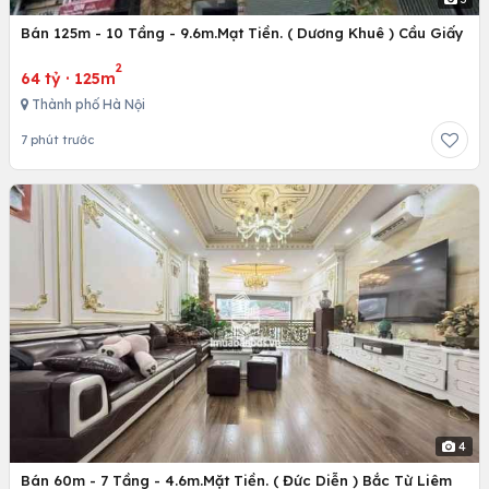
Bán 125m - 10 Tầng - 9.6m.Mạt Tiền. ( Dương Khuê ) Cầu Giấy
2
64 tỷ
·
125m
Thành phố Hà Nội
7 phút trước
4
Bán 60m - 7 Tầng - 4.6m.Mặt Tiền. ( Đức Diễn ) Bắc Từ Liêm