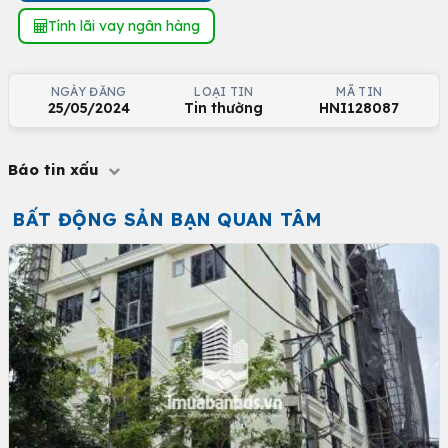
Tính lãi vay ngân hàng
NGÀY ĐĂNG
LOẠI TIN
MÃ TIN
25/05/2024
Tin thường
HNI128087
Báo tin xấu
BẤT ĐỘNG SẢN BẠN QUAN TÂM