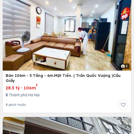
5
Bán 106m - 5 Tầng - 6m.Mặt Tiền. ( Trần Quốc Vượng )Cầu
Giấy
2
28.5 tỷ
·
106m
Thành phố Hà Nội
8 phút trước