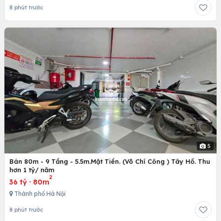
8 phút trước
5
Bán 80m - 9 Tầng - 5.5m.Mặt Tiền. (Võ Chí Công ) Tây Hồ. Thu
hơn 1 tỷ/ năm
2
36 tỷ
·
80m
Thành phố Hà Nội
8 phút trước