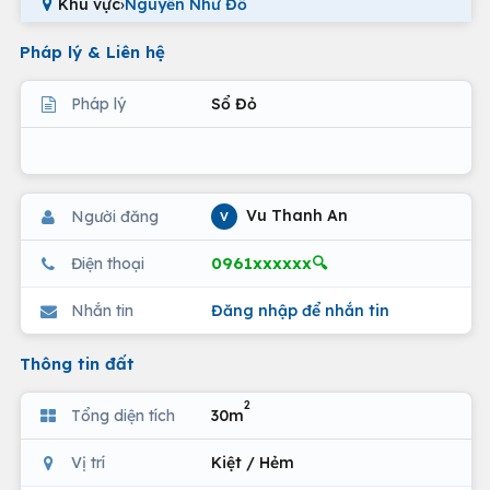
Khu vực
›
Nguyễn Như Đổ
Pháp lý & Liên hệ
Pháp lý
Sổ Đỏ
Vu Thanh An
Người đăng
V
0961xxxxxx🔍
Điện thoại
Nhắn tin
Đăng nhập để nhắn tin
Thông tin đất
2
Tổng diện tích
30m
Vị trí
Kiệt / Hẻm