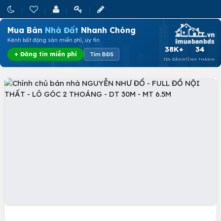
Mua Bán
Nhà Đất
Nhanh Chóng
Kênh bất động sản miễn phí, uy tín
38K+
34
+ Đăng tin miễn phí
Tìm BĐS
TIN ĐĂNG
TỈNH THÀNH