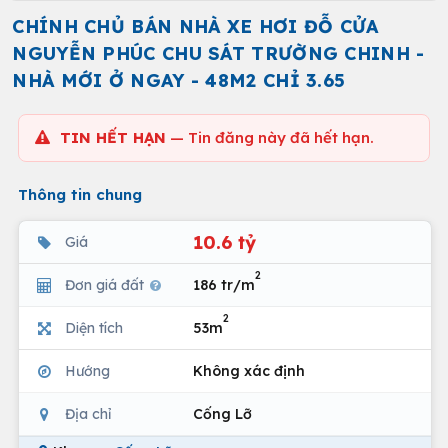
CHÍNH CHỦ BÁN NHÀ XE HƠI ĐỖ CỬA
NGUYỄN PHÚC CHU SÁT TRƯỜNG CHINH -
NHÀ MỚI Ở NGAY - 48M2 CHỈ 3.65
TIN HẾT HẠN
— Tin đăng này đã hết hạn.
Thông tin chung
10.6 tỷ
Giá
2
Đơn giá đất
186 tr/m
2
Diện tích
53m
Hướng
Không xác định
Địa chỉ
Cống Lỡ