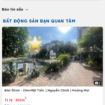
Báo tin xấu
BẤT ĐỘNG SẢN BẠN QUAN TÂM
2
Bán 301m - 20m.Mặt Tiền. ( Nguyễn Chính ) Hoàng Mai
2
71 tỷ
·
301m