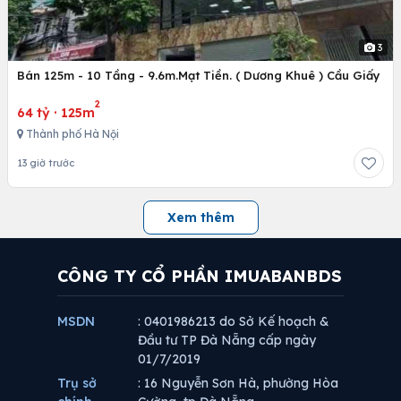
3
Bán 125m - 10 Tầng - 9.6m.Mạt Tiền. ( Dương Khuê ) Cầu Giấy
2
64 tỷ
·
125m
Thành phố Hà Nội
13 giờ trước
Xem thêm
CÔNG TY CỔ PHẦN IMUABANBDS
MSDN
: 0401986213 do Sở Kế hoạch &
Đầu tư TP Đà Nẵng cấp ngày
01/7/2019
Trụ sở
: 16 Nguyễn Sơn Hà, phường Hòa