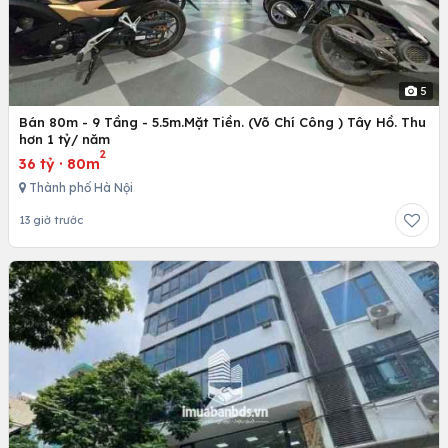
5
Bán 80m - 9 Tầng - 5.5m.Mặt Tiền. (Võ Chí Công ) Tây Hồ. Thu
hơn 1 tỷ/ năm
2
36 tỷ
·
80m
Thành phố Hà Nội
13 giờ trước