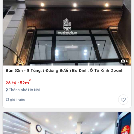
4
Bán 52m - 8 Tầng. ( Đường Bưởi ) Ba Đình. Ô Tô Kinh Doanh
2
26 tỷ
·
52m
Thành phố Hà Nội
13 giờ trước