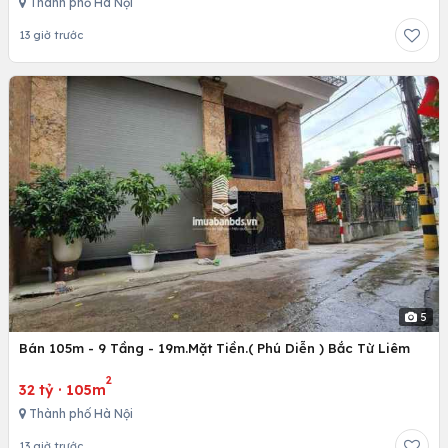
Thành phố Hà Nội
13 giờ trước
5
Bán 105m - 9 Tầng - 19m.Mặt Tiền.( Phú Diễn ) Bắc Từ Liêm
2
32 tỷ
·
105m
Thành phố Hà Nội
13 giờ trước