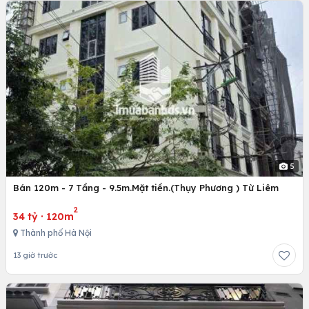
5
Bán 120m - 7 Tầng - 9.5m.Mặt tiền.(Thụy Phương ) Từ Liêm
2
34 tỷ
·
120m
Thành phố Hà Nội
13 giờ trước