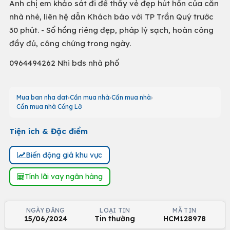
Anh chị em khảo sát đi để thấy vẻ đẹp hút hồn của căn
nhà nhé, liên hệ dẫn Khách báo với TP Trần Quý trước
30 phút. - Sổ hồng riêng đẹp, pháp lý sạch, hoàn công
đầy đủ, công chứng trong ngày.
0964494262 Nhi bds nhà phố
Mua ban nha dat
Cần mua nhà
Cần mua nhà
Cần mua nhà Cống Lỡ
Tiện ích & Đặc điểm
Biến động giá khu vực
Tính lãi vay ngân hàng
NGÀY ĐĂNG
LOẠI TIN
MÃ TIN
15/06/2024
Tin thường
HCM128978