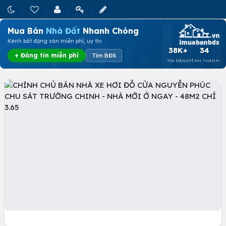
Mua Bán
Nhà Đất
Nhanh Chóng
Kênh bất động sản miễn phí, uy tín
38K+
34
+ Đăng tin miễn phí
Tìm BĐS
TIN ĐĂNG
TỈNH THÀNH