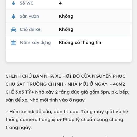
Số WC
4
Sân vườn
Không
Chỗ để xe
Không
Năm xây dựng
Không có thông tin
CHÍNH CHỦ BÁN NHÀ XE HƠI ĐỖ CỬA NGUYỄN PHÚC
CHU SÁT TRƯỜNG CHINH - NHÀ MỚI Ở NGAY - 48M2
CHỈ 3.65 TỶ+ Nhà xây 2 tầng đúc giả gồm 3pn, pk, bếp,
sân để xe. Nhà mới tinh vào ở ngay
+ Hẻm xe hơi đỗ cửa, dân trí cao. Tặng máy giặt và hệ
thống camera hàng xịn.+ Pháp lý chuẩn công chứng
trong ngày.