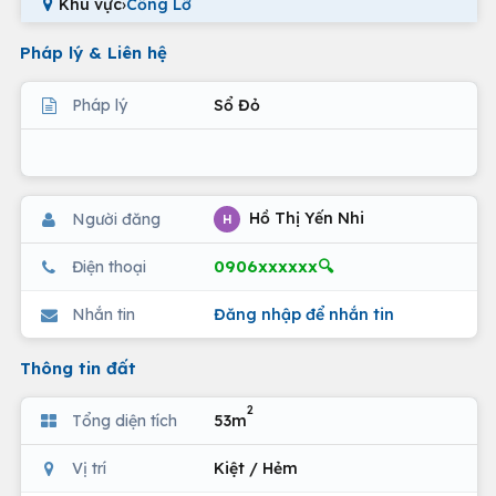
Khu vực
›
Cống Lỡ
Pháp lý & Liên hệ
Pháp lý
Sổ Đỏ
Hồ Thị Yến Nhi
Người đăng
H
0906xxxxxx🔍
Điện thoại
Nhắn tin
Đăng nhập để nhắn tin
Thông tin đất
2
Tổng diện tích
53m
Vị trí
Kiệt / Hẻm