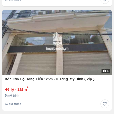
4
Bán Căn Hộ Dòng Tiền 125m - 8 Tầng. Mỹ Đình ( Vip )
2
49 tỷ
·
125m
mỹ Đình
13 giờ trước