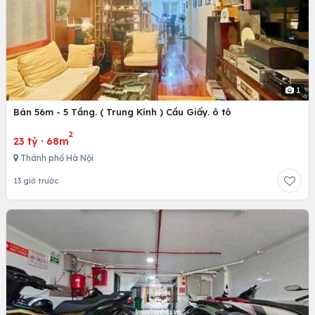
1
Bán 56m - 5 Tầng. ( Trung Kính ) Cầu Giấy. ô tô
2
23 tỷ
·
68m
Thành phố Hà Nội
13 giờ trước