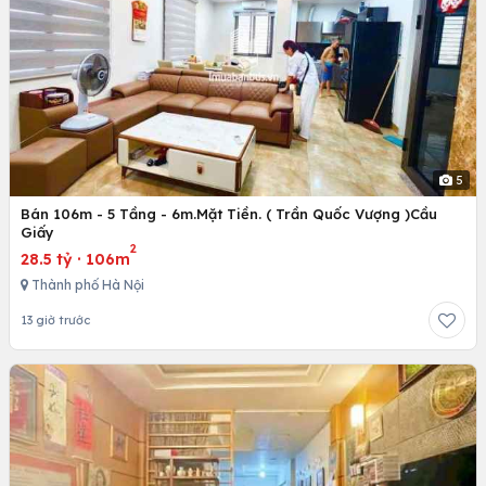
5
Bán 106m - 5 Tầng - 6m.Mặt Tiền. ( Trần Quốc Vượng )Cầu
Giấy
2
28.5 tỷ
·
106m
Thành phố Hà Nội
13 giờ trước