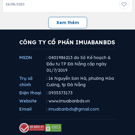
26/08/2025
Xem thêm
CÔNG TY CỔ PHẦN IMUABANBDS
MSDN
: 0401986213 do Sở Kế hoạch &
Đầu tư TP Đà Nẵng cấp ngày
01/7/2019
Trụ sở
: 16 Nguyễn Sơn Hà, phường Hòa
chính
Cường, tp Đà Nẵng
Điện thoại
: 0935373173
Website
: www.imuabanbds.vn
Email
:
imuabanbds@gmail.com