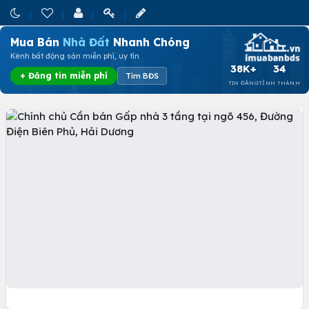
Mua Bán
Nhà Đất
Nhanh Chóng
Kênh bất động sản miễn phí, uy tín
38K+
34
+ Đăng tin miễn phí
Tìm BĐS
TIN ĐĂNG
TỈNH THÀNH