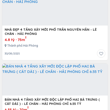
NHÀ ĐẸP 4 TẦNG XÂY MỚI PHỐ TRẦN NGUYÊN HÃN - LÊ
CHÂN - HẢI PHÒNG
2
4.8 tỷ
·
75m
Thành phố Hải Phòng
30/08/2025
BÁN NHÀ 4 TẦNG XÂY MỚI ĐỘC LẬP PHỐ HAI BÀ TRƯNG (
CÁT DÀI ) - LÊ CHÂN - HẢI PHÒNG CHỈ 6.55 TỶ
2
6.55 tỷ
·
70m