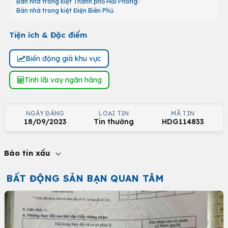
Bán nhà trong kiệt Thành phố Hải Phòng
Bán nhà trong kiệt Điện Biên Phủ
Tiện ích & Đặc điểm
Biến động giá khu vực
Tính lãi vay ngân hàng
NGÀY ĐĂNG
LOẠI TIN
MÃ TIN
18/09/2023
Tin thường
HDG114833
Báo tin xấu
BẤT ĐỘNG SẢN BẠN QUAN TÂM