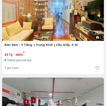
1
Bán 56m - 5 Tầng. ( Trung Kính ) Cầu Giấy. ô tô
2
23 tỷ
·
68m
Thành phố Hà Nội
5 giờ trước