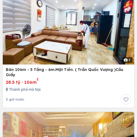
5
Bán 106m - 5 Tầng - 6m.Mặt Tiền. ( Trần Quốc Vượng )Cầu
Giấy
2
28.5 tỷ
·
106m
Thành phố Hà Nội
5 giờ trước