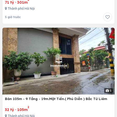
71 tỷ
·
301m
Thành phố Hà Nội
5 giờ trước
5
Bán 105m - 9 Tầng - 19m.Mặt Tiền.( Phú Diễn ) Bắc Từ Liêm
2
32 tỷ
·
105m
Thành phố Hà Nội