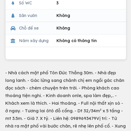
Số WC
3
Sân vườn
Không
Chỗ để xe
Không
Năm xây dựng
Không có thông tin
- Nhà cách mặt phố Tôn Đức Thắng 30m. - Nhà đẹp
long lanh. - Gác lửng sang chảnh chị em ngồi gác chân
đọc sách - chém chuyện trên trời. - Phòng khách cao
thoáng tiện nghi. - Kinh doanh onle, spa làm đẹp,.. -
Khách xem là thích. - Hai thoáng. - Full nội thất xịn sò -
ở ngay. - Tương lai ôtô đỗ cổng. - Dt 32/34m² x 5 tầng -
mt 3.5m. - Giá 7. X tỷ. - Liên hệ: 0989693479Vị trí: - Từ
nhà ra mặt phố vài bước chân, rẽ nhẹ lên phố cổ. - Xung