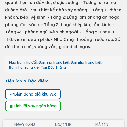
quanh tiện ích đầy đủ, ở cực sướng. - Tương lai ra mặt
đường ôtô 17m. Thiết kế nhà xây 5 tầng: - Tầng 1: Phòng
khách, bếp, vệ sinh. - Tầng 2: Lửng làm phòng ăn hoặc
phòng đọc sách. - Tầng 3: 1 ngủ khép kín, tắm kính. -
Tầng 4: 1 phòng ngủ, vệ sinh ngoài. - Tầng 5: 1 ngủ, 1
thờ, vệ sinh, sân phơi. - Nhà 2 mặt thoáng trước sau. Sổ
đỏ chính chủ, vuông vắn, giao dịch ngay.
Mua bán nhà đất
Bán nhà trong kiệt
Bán nhà trong kiệt
Bán nhà trong kiệt Tôn Đức Thắng
Tiện ích & Đặc điểm
Biến động giá khu vực
Tính lãi vay ngân hàng
NGÀY ĐĂNG
LOẠI TIN
MÃ TIN