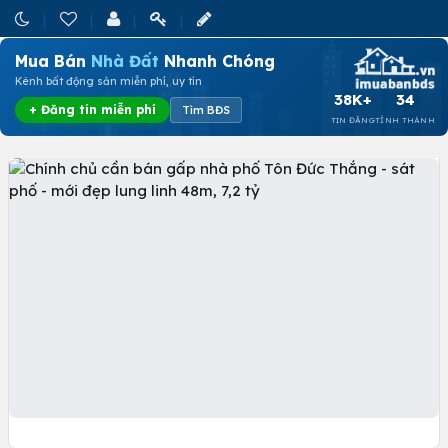
Mua Bán
Nhà Đất
Nhanh Chóng
Kênh bất động sản miễn phí, uy tín
38K+
34
+ Đăng tin miễn phí
Tìm BĐS
TIN ĐĂNG
TỈNH THÀNH