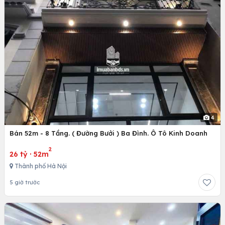
4
Bán 52m - 8 Tầng. ( Đường Bưởi ) Ba Đình. Ô Tô Kinh Doanh
2
26 tỷ
·
52m
Thành phố Hà Nội
5 giờ trước