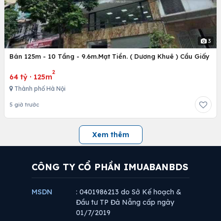
3
Bán 125m - 10 Tầng - 9.6m.Mạt Tiền. ( Dương Khuê ) Cầu Giấy
2
64 tỷ
·
125m
Thành phố Hà Nội
5 giờ trước
Xem thêm
CÔNG TY CỔ PHẦN IMUABANBDS
MSDN
: 0401986213 do Sở Kế hoạch &
Đầu tư TP Đà Nẵng cấp ngày
01/7/2019