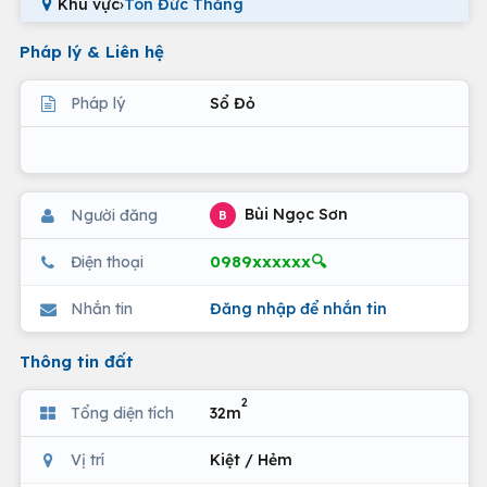
Khu vực
›
Tôn Đức Thắng
Pháp lý & Liên hệ
Pháp lý
Sổ Đỏ
Bùi Ngọc Sơn
Người đăng
B
0989xxxxxx🔍
Điện thoại
Nhắn tin
Đăng nhập để nhắn tin
Thông tin đất
2
Tổng diện tích
32m
Vị trí
Kiệt / Hẻm