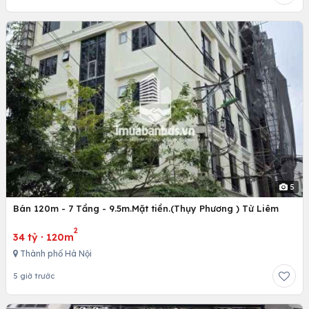
5
Bán 120m - 7 Tầng - 9.5m.Mặt tiền.(Thụy Phương ) Từ Liêm
2
34 tỷ
·
120m
Thành phố Hà Nội
5 giờ trước