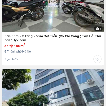
5
Bán 80m - 9 Tầng - 5.5m.Mặt Tiền. (Võ Chí Công ) Tây Hồ. Thu
hơn 1 tỷ/ năm
2
36 tỷ
·
80m
Thành phố Hà Nội
5 giờ trước