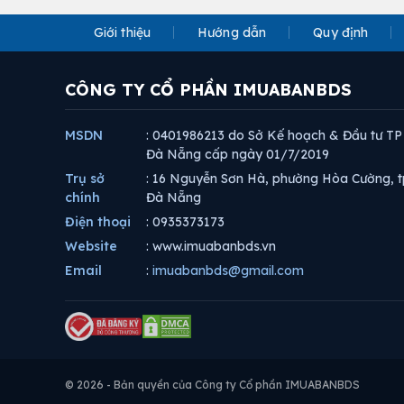
Giới thiệu
Hướng dẫn
Quy định
CÔNG TY CỔ PHẦN IMUABANBDS
MSDN
: 0401986213 do Sở Kế hoạch & Đầu tư TP
Đà Nẵng cấp ngày 01/7/2019
Trụ sở
: 16 Nguyễn Sơn Hà, phường Hòa Cường, t
chính
Đà Nẵng
Điện thoại
: 0935373173
Website
: www.imuabanbds.vn
Email
:
imuabanbds@gmail.com
© 2026 - Bản quyền của Công ty Cổ phần IMUABANBDS