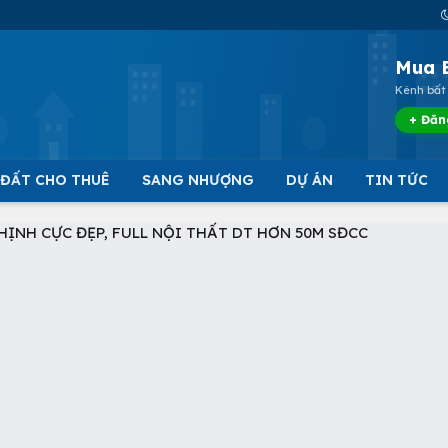
Mua 
Kênh bất 
+ Đăn
 ĐẤT CHO THUÊ
SANG NHƯỢNG
DỰ ÁN
TIN TỨC