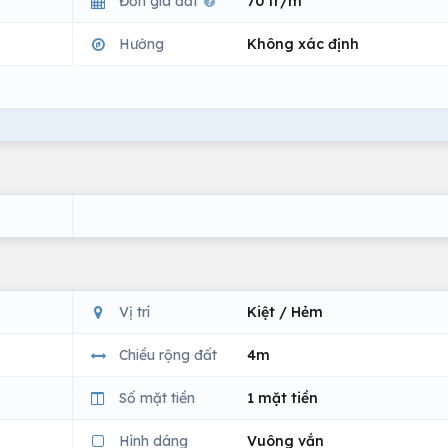
Đơn giá đất
70 tr/m
Hướng
Không xác định
Vị trí
Kiệt / Hẻm
Chiều rộng đất
4m
Số mặt tiền
1 mặt tiền
Hình dáng
Vuông vắn