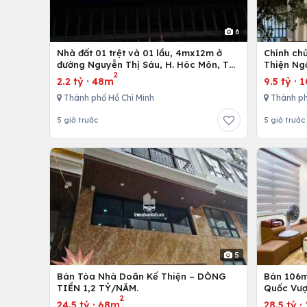
6
Nhà đất 01 trệt và 01 lầu, 4mx12m ở
Chính ch
đường Nguyễn Thị Sáu, H. Hóc Môn, Tp.
Thiện Ng
2
Hồ Chí Minh
2.2 tỷ
·
48m
9.5 tỷ
·
1
Thành phố Hồ Chí Minh
Thành p
5 giờ trước
5 giờ trước
5
Bán Tòa Nhà Doãn Kế Thiện – DÒNG
Bán 106m 
TIỀN 1,2 TỶ/NĂM.
Quốc Vượ
2
24.5 tỷ
·
68m
28.5 tỷ
·