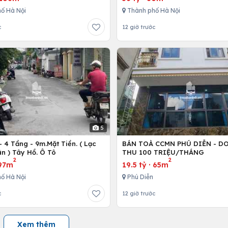
ố Hà Nội
Thành phố Hà Nội
c
12 giờ trước
5
 4 Tầng - 9m.Mặt Tiền. ( Lạc
BÁN TOÀ CCMN PHÚ DIỄN - D
n ) Tây Hồ. Ô Tô
THU 100 TRIỆU/THÁNG
2
2
97m
19.5 tỷ
·
65m
ố Hà Nội
Phú Diễn
c
12 giờ trước
Xem thêm