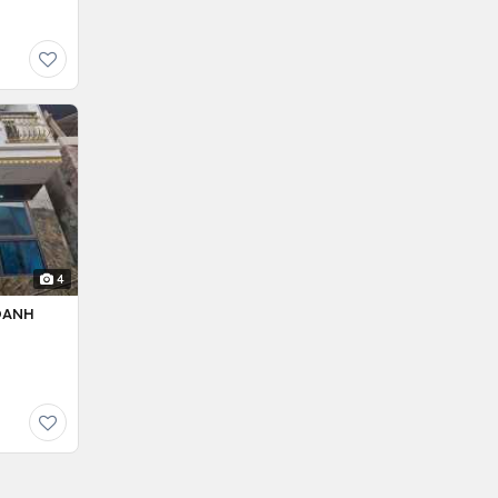
4
OANH