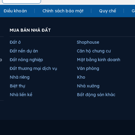
Điều khoản
Chính sách bảo mật
Quy chế
G
MUA BÁN NHÀ ĐẤT
Đất ở
Shophouse
Đất nền dự án
Căn hộ chung cư
p
Đất nông nghiệp
Mặt bằng kinh doanh
Đất thương mại dịch vụ
Văn phòng
Nhà riêng
Kho
Biệt thự
Nhà xưởng
Nhà liền kề
Bất động sản khác