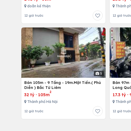
doãn kế thiện
Thành ph
12 giờ trước
12 giờ trướ
5
Bán 105m - 9 Tầng - 19m.Mặt Tiền.( Phú
Bán 97m -
Diễn ) Bắc Từ Liêm
Long Quâ
2
32 tỷ
·
105m
17.3 tỷ
·
Thành phố Hà Nội
Thành ph
12 giờ trước
12 giờ trướ