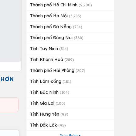
Thành phố Hồ Chí Minh
(9,200)
Thành phố Hà Nội
(5,785)
Thành phố Đà Nẵng
(784)
Thành phố Đồng Nai
(368)
Tỉnh Tây Ninh
(314)
Tỉnh Khánh Hoà
(289)
Thành phố Hải Phòng
(207)
 HƠN
Tỉnh Lâm Đồng
(181)
Tỉnh Bắc Ninh
(104)
Tỉnh Gia Lai
(100)
Tỉnh Hưng Yên
(99)
Tỉnh Đắk Lắk
(95)
Xem thêm ▾