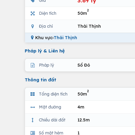
3.69 tỷ
Giá
2
Diện tích
50m
Địa chỉ
Thái Thịnh
Khu vực
›
Thái Thịnh
Pháp lý & Liên hệ
Pháp lý
Sổ Đỏ
Thông tin đất
2
Tổng diện tích
50m
Mặt đường
4m
Chiều dài đất
12.5m
Số mặt hẻm
1