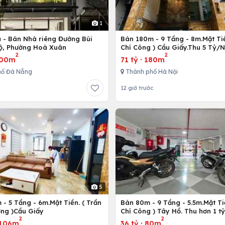
1
ủ - Bán Nhà riêng Đường Bùi
Bán 180m - 9 Tầng - 8m.Mặt Tiề
ộ, Phường Hoà Xuân
Chí Công ) Cầu Giấy.Thu 5 Tỷ/
2
2
00m
71 tỷ
·
180m
hố Đà Nẵng
Thành phố Hà Nội
12 giờ trước
5
- 5 Tầng - 6m.Mặt Tiền. ( Trần
Bán 80m - 9 Tầng - 5.5m.Mặt Ti
ng )Cầu Giấy
Chí Công ) Tây Hồ. Thu hơn 1 t
2
2
106m
36 tỷ
·
80m