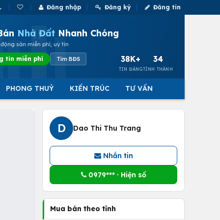
Đăng nhập
Đăng ký
Đăng tin
Bán
Nhà Đất
Nhanh Chóng
động sản miễn phí, uy tín
38K+
34
g tin miễn phí
Tìm BĐS
TIN ĐĂNG
TỈNH THÀNH
PHONG THUỶ
KIẾN TRÚC
TƯ VẤN
D
Dao Thi Thu Trang
Nhắn tin
0979*** · Hiện số
Mua bán theo tỉnh