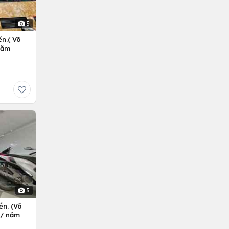
5
n.( Võ
Năm
5
ền. (Võ
ỷ/ năm