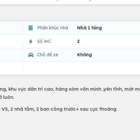
Phân khúc nhà
Nhà 1 tầng
Số WC
2
Chỗ để xe
Không
ng, khu vực dân trí cao, hàng xóm văn minh ,yên tĩnh, mát m
ở luôn.
 1 VS, 2 nhà tắm, 2 ban công trước+ sau cực thoáng.