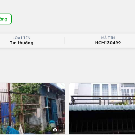
hàng
LOẠI TIN
MÃ TIN
Tin thường
HCM130499
17