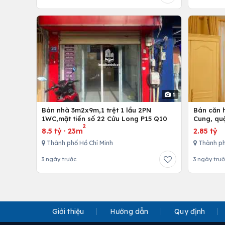
6
Bán nhà 3m2x9m,1 trệt 1 lầu 2PN
Bán căn h
1WC,mặt tiền số 22 Cửu Long P15 Q10
Cung, qu
2
8.5 tỷ
·
23m
2.85 tỷ
Thành phố Hồ Chí Minh
Thành ph
3 ngày trước
3 ngày trư
Giới thiệu
Hướng dẫn
Quy định