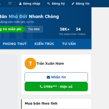
Đăng nhập
Đăng ký
Đăng tin
Bán
Nhà Đất
Nhanh Chóng
động sản miễn phí, uy tín
38K+
34
g tin miễn phí
Tìm BĐS
TIN ĐĂNG
TỈNH THÀNH
PHONG THUỶ
KIẾN TRÚC
TƯ VẤN
T
Trần Xuân Nam
Nhắn tin
0986*** · Hiện số
Mua bán theo tỉnh