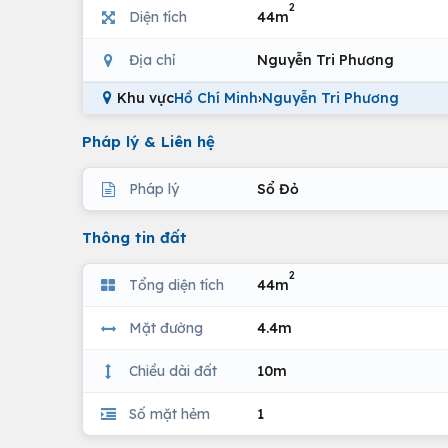
2
Diện tích
44m
Địa chỉ
Nguyễn Tri Phương
Khu vực
Hồ Chí Minh
›
Nguyễn Tri Phương
Pháp lý & Liên hệ
Pháp lý
Sổ Đỏ
Thông tin đất
2
Tổng diện tích
44m
Mặt đường
4.4m
Chiều dài đất
10m
Số mặt hẻm
1