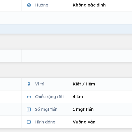
Hướng
Không xác định
Vị trí
Kiệt / Hẻm
Chiều rộng đất
4.4m
Số mặt tiền
1 mặt tiền
Hình dáng
Vuông vắn