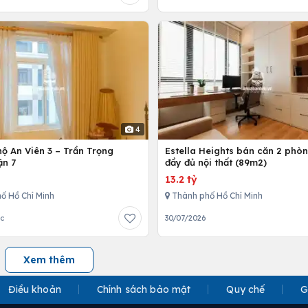
4
ộ An Viên 3 – Trần Trọng
Estella Heights bán căn 2 phò
ận 7
đầy đủ nội thất (89m2)
13.2 tỷ
ố Hồ Chí Minh
Thành phố Hồ Chí Minh
ớc
30/07/2026
Xem thêm
Điều khoản
Chính sách bảo mật
Quy chế
G