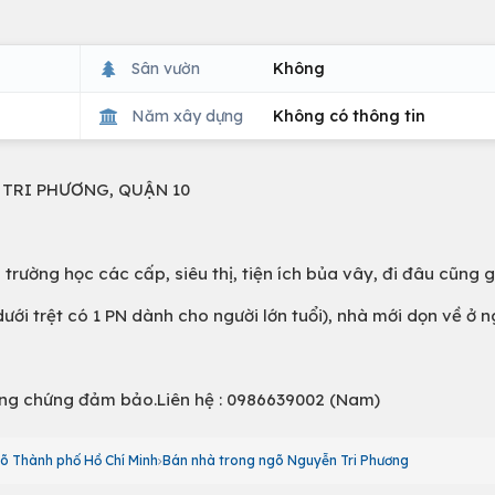
Sân vườn
Không
Năm xây dựng
Không có thông tin
 TRI PHƯƠNG, QUẬN 10
trường học các cấp, siêu thị, tiện ích bủa vây, đi đâu cũng g
dưới trệt có 1 PN dành cho người lớn tuổi), nhà mới dọn về ở n
công chứng đảm bảo.Liên hệ : 0986639002 (Nam)
õ Thành phố Hồ Chí Minh
Bán nhà trong ngõ Nguyễn Tri Phương