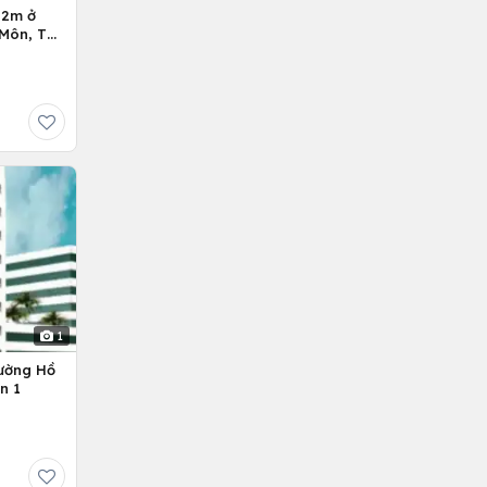
Môn, Tp.
1
ường Hồ
n 1