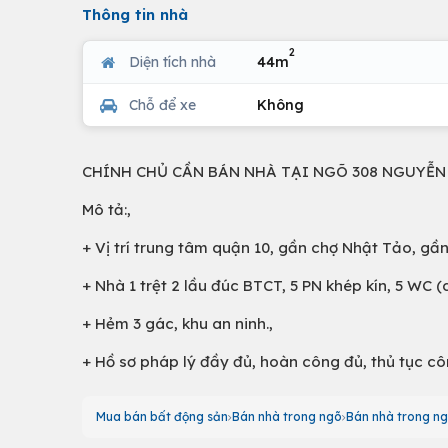
Thông tin nhà
2
Diện tích nhà
44m
Chỗ để xe
Không
CHÍNH CHỦ CẦN BÁN NHÀ TẠI NGÕ 308 NGUYỄN
Mô tả:,
+ Vị trí trung tâm quận 10, gần chợ Nhật Tảo, gần 
+ Nhà 1 trệt 2 lầu đúc BTCT, 5 PN khép kín, 5 WC (
+ Hẻm 3 gác, khu an ninh.,
+ Hồ sơ pháp lý đầy đủ, hoàn công đủ, thủ tục 
Mua bán bất động sản
Bán nhà trong ngõ
Bán nhà trong ng