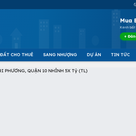
Mua 
Kênh bất 
+ Đăn
 ĐẤT CHO THUÊ
SANG NHƯỢNG
DỰ ÁN
TIN TỨC