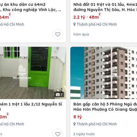
dự án khu dân cư 64m2
Nhà đất 01 trệt và 01 lầu, 4mx12m ở
 Khu công nghiệp Vĩnh Lộc, H.
đường Nguyễn Thị Sáu, H. Hóc 
2
2
h, Tp. Hồ Chí Minh
Hồ Chí Minh
64m
2.2 tỷ
·
48m
ố Hồ Chí Minh
Thành phố Hồ Chí Minh
hôm qua
7
ẻm 1 trệt 1 lầu 2/12 Nguyễn Sĩ
Bán gấp căn hộ 3 Phòng Ngủ đ
8
Hảo Hớn Phường Cô Giang Quậ
2
80m
8 tỷ
ố Hồ Chí Minh
Thành phố Hồ Chí Minh
ớc
2 ngày trước