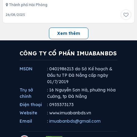
Thành phố Hải Phòng
26/08/2025
Xem thêm
CÔNG TY CỔ PHẦN IMUABANBDS
MSDN
: 0401986213 do Sở Kế hoạch &
Đầu tư TP Đà Nẵng cấp ngày
01/7/2019
Trụ sở
: 16 Nguyễn Sơn Hà, phường Hòa
chính
Cường, tp Đà Nẵng
Điện thoại
: 0935373173
Website
: www.imuabanbds.vn
Email
:
imuabanbds@gmail.com