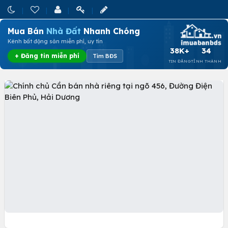
Mua Bán
Nhà Đất
Nhanh Chóng
Kênh bất động sản miễn phí, uy tín
38K+
34
+ Đăng tin miễn phí
Tìm BĐS
TIN ĐĂNG
TỈNH THÀNH