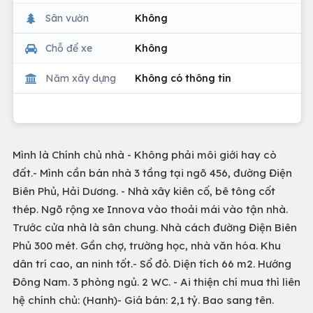
Sân vườn
Không
Chỗ để xe
Không
Năm xây dựng
Không có thông tin
Mình là Chính chủ nhà - Không phải môi giới hay cò
đất.- Mình cần bán nhà 3 tầng tại ngõ 456, đường Điện
Biên Phủ, Hải Dương. - Nhà xây kiên cố, bê tông cốt
thép. Ngõ rộng xe Innova vào thoải mái vào tận nhà.
Trước cửa nhà là sân chung. Nhà cách đường Điện Biên
Phủ 300 mét. Gần chợ, trường học, nhà văn hóa. Khu
dân trí cao, an ninh tốt.- Sổ đỏ. Diện tích 66 m2. Hướng
Đông Nam. 3 phòng ngủ. 2 WC. - Ai thiện chí mua thì liên
hệ chính chủ: (Hanh)- Giá bán: 2,1 tỷ. Bao sang tên.