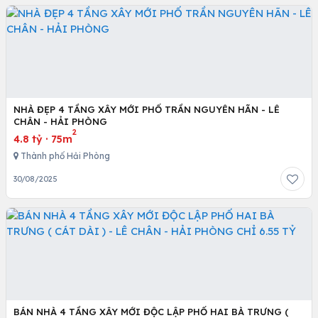
NHÀ ĐẸP 4 TẦNG XÂY MỚI PHỐ TRẦN NGUYÊN HÃN - LÊ
CHÂN - HẢI PHÒNG
2
4.8 tỷ
·
75m
Thành phố Hải Phòng
30/08/2025
BÁN NHÀ 4 TẦNG XÂY MỚI ĐỘC LẬP PHỐ HAI BÀ TRƯNG (