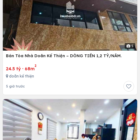
5
Bán Tòa Nhà Doãn Kế Thiện – DÒNG TIỀN 1,2 TỶ/NĂM.
2
24.5 tỷ
·
68m
doãn kế thiện
5 giờ trước