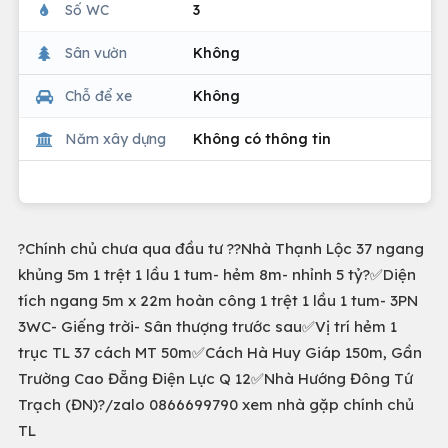
Số WC
3
Sân vườn
Không
Chỗ để xe
Không
Năm xây dựng
Không có thông tin
?Chính chủ chưa qua đầu tư ?️?Nhà Thạnh Lộc 37 ngang
khủng 5m 1 trệt 1 lầu 1 tum- hẻm 8m- nhỉnh 5 tỷ?✅Diện
tích ngang 5m x 22m hoàn công 1 trệt 1 lầu 1 tum- 3PN
3WC- Giếng trời- Sân thượng trước sau✅Vị trí hẻm 1
trục TL 37 cách MT 50m✅Cách Hà Huy Giáp 150m, Gần
Trường Cao Đẵng Điện Lực Q 12✅Nhà Hướng Đông Tứ
Trạch (ĐN)?/zalo 0866699790 xem nhà gặp chính chủ
TL