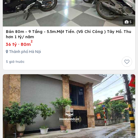
5
Bán 80m - 9 Tầng - 5.5m.Mặt Tiền. (Võ Chí Công ) Tây Hồ. Thu
hơn 1 tỷ/ năm
2
36 tỷ
·
80m
Thành phố Hà Nội
5 giờ trước