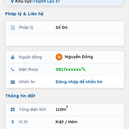
Khu vực
›
Thạnh Lộc 37
Pháp lý & Liên hệ
Pháp lý
Sổ Đỏ
Nguyễn Đồng
Người đăng
N
0817xxxxxx🔍
Điện thoại
Nhắn tin
Đăng nhập để nhắn tin
Thông tin đất
2
Tổng diện tích
110m
Vị trí
Kiệt / Hẻm