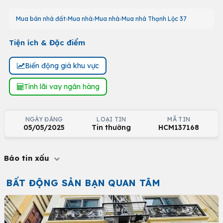
Mua bán nhà đất
Mua nhà
Mua nhà
Mua nhà Thạnh Lộc 37
Tiện ích & Đặc điểm
Biến động giá khu vực
Tính lãi vay ngân hàng
NGÀY ĐĂNG
LOẠI TIN
MÃ TIN
05/05/2025
Tin thường
HCM137168
Báo tin xấu
BẤT ĐỘNG SẢN BẠN QUAN TÂM