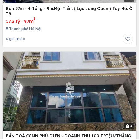
Bán 97m - 4 Tầng - 9m.Mặt Tiền. ( Lạc Long Quân ) Tây Hồ. Ô
Tô
2
17.3 tỷ
·
97m
Thành phố Hà Nội
5 giờ trước
4
BÁN TOÀ CCMN PHÚ DIỄN - DOANH THU 100 TRIỆU/THÁNG