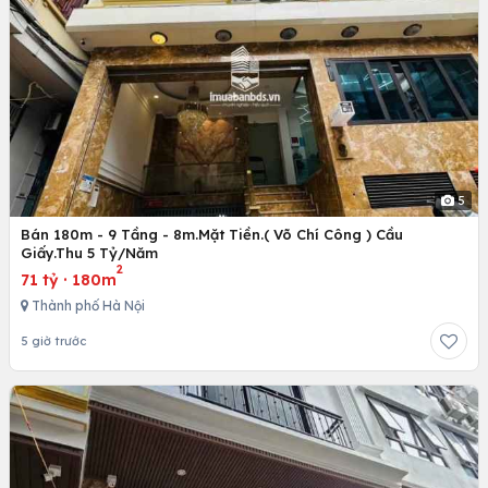
5
Bán 180m - 9 Tầng - 8m.Mặt Tiền.( Võ Chí Công ) Cầu
Giấy.Thu 5 Tỷ/Năm
2
71 tỷ
·
180m
Thành phố Hà Nội
5 giờ trước