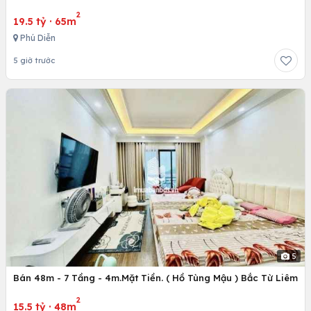
2
19.5 tỷ
·
65m
Phú Diễn
5 giờ trước
5
Bán 48m - 7 Tầng - 4m.Mặt Tiền. ( Hồ Tùng Mậu ) Bắc Từ Liêm
2
15.5 tỷ
·
48m