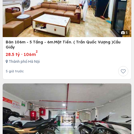
5
Bán 106m - 5 Tầng - 6m.Mặt Tiền. ( Trần Quốc Vượng )Cầu
Giấy
2
28.5 tỷ
·
106m
Thành phố Hà Nội
5 giờ trước