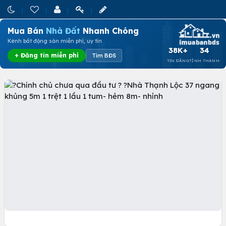
Mua Bán
Nhà Đất
Nhanh Chóng
Kênh bất động sản miễn phí, uy tín
38K+
34
+ Đăng tin miễn phí
Tìm BĐS
TIN ĐĂNG
TỈNH THÀNH