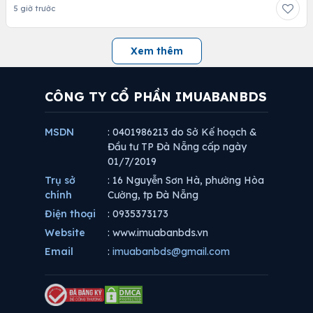
5 giờ trước
Xem thêm
CÔNG TY CỔ PHẦN IMUABANBDS
MSDN
: 0401986213 do Sở Kế hoạch &
Đầu tư TP Đà Nẵng cấp ngày
01/7/2019
Trụ sở
: 16 Nguyễn Sơn Hà, phường Hòa
chính
Cường, tp Đà Nẵng
Điện thoại
: 0935373173
Website
: www.imuabanbds.vn
Email
:
imuabanbds@gmail.com