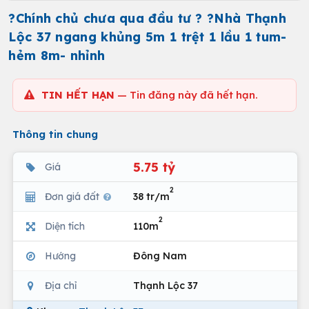
?Chính chủ chưa qua đầu tư ?️ ?Nhà Thạnh
Lộc 37 ngang khủng 5m 1 trệt 1 lầu 1 tum-
hẻm 8m- nhỉnh
TIN HẾT HẠN
— Tin đăng này đã hết hạn.
Thông tin chung
5.75 tỷ
Giá
2
Đơn giá đất
38 tr/m
2
Diện tích
110m
Hướng
Đông Nam
Địa chỉ
Thạnh Lộc 37