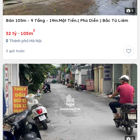
5
Bán 105m - 9 Tầng - 19m.Mặt Tiền.( Phú Diễn ) Bắc Từ Liêm
2
32 tỷ
·
105m
Thành phố Hà Nội
5 giờ trước
5