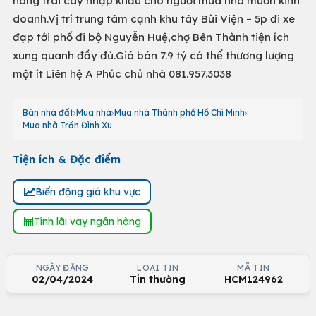
hàng trái cây nhập khẩu cho người mua nhà muốn kinh
doanh.Vị trí trung tâm cạnh khu tây Bùi Viện – 5p đi xe
đạp tới phố đi bộ Nguyễn Huệ,chợ Bên Thành tiện ích
xung quanh đầy đủ.Giá bán 7.9 tỷ có thể thương lượng
một ít Liên hệ A Phúc chủ nhà 081.957.3038
Bán nhà đất
Mua nhà
Mua nhà Thành phố Hồ Chí Minh
Mua nhà Trần Đình Xu
Tiện ích & Đặc điểm
Biến động giá khu vực
Tính lãi vay ngân hàng
NGÀY ĐĂNG
LOẠI TIN
MÃ TIN
02/04/2024
Tin thường
HCM124962