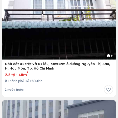
6
Nhà đất 01 trệt và 01 lầu, 4mx12m ở đường Nguyễn Thị Sáu,
H. Hóc Môn, Tp. Hồ Chí Minh
2
2.2 tỷ
·
48m
Thành phố Hồ Chí Minh
2 ngày trước