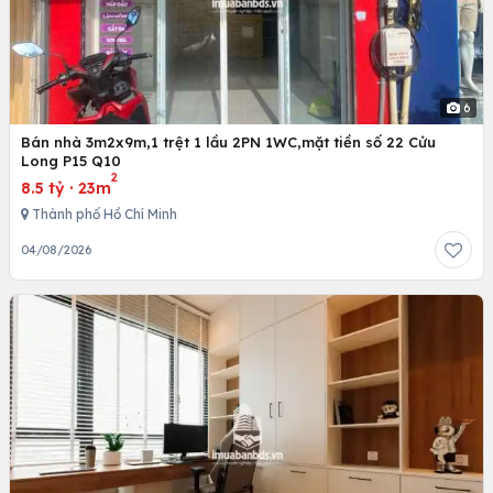
6
Bán nhà 3m2x9m,1 trệt 1 lầu 2PN 1WC,mặt tiền số 22 Cửu
Long P15 Q10
2
8.5 tỷ
·
23m
Thành phố Hồ Chí Minh
04/08/2026