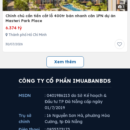
3
Chính chủ cần tiền cắt lỗ 400tr bán nhanh căn 1PN dự án
Masteri Park Place
6.374 tỷ
Thành phố Hồ Chí Minh
30/07/2026
Xem thêm
CÔNG TY CỔ PHẦN IMUABANBDS
MSDN
: 0401986213 do Sở Kế hoạch &
Đầu tư TP Đà Nẵng cấp ngày
01/7/2019
Trụ sở
: 16 Nguyễn Sơn Hà, phường Hòa
chính
Cường, tp Đà Nẵng
Điện thoại
: 0935373173