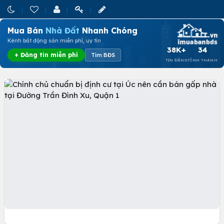
Mua Bán
Nhà Đất
Nhanh Chóng
Kênh bất động sản miễn phí, uy tín
38K+
34
+ Đăng tin miễn phí
Tìm BĐS
TIN ĐĂNG
TỈNH THÀNH