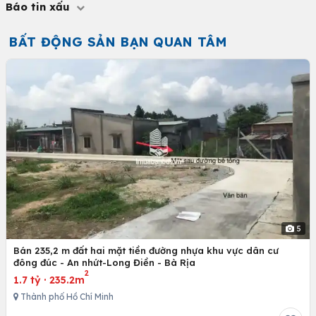
Báo tin xấu
BẤT ĐỘNG SẢN BẠN QUAN TÂM
5
Bán 235,2 m đất hai mặt tiền đường nhựa khu vực dân cư
đông đúc - An nhứt-Long Điền - Bà Rịa
2
1.7 tỷ
·
235.2m
Thành phố Hồ Chí Minh