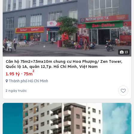
13
Căn hộ 75m2=7.5mx10m chung cư Hoa Phượng/ Zen Tower,
Quốc lộ 1A, quân 12,Tp. Hồ Chí Minh, Việt Nam
2
1.95 tỷ
·
75m
Thành phố Hồ Chí Minh
2 ngày trước