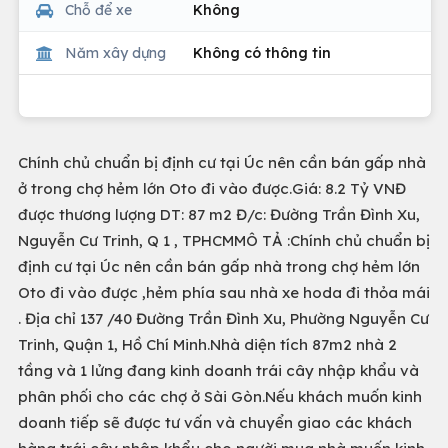
Chỗ để xe
Không
Năm xây dựng
Không có thông tin
Chính chủ chuẩn bị định cư tại Úc nên cần bán gấp nhà
ở trong chợ hẻm lớn Oto đi vào được.Giá: 8.2 Tỷ VNĐ
được thương lượng DT: 87 m2 Đ/c: Đường Trần Đình Xu,
Nguyễn Cư Trinh, Q 1 , TPHCMMÔ TẢ :Chính chủ chuẩn bị
định cư tại Úc nên cần bán gấp nhà trong chợ hẻm lớn
Oto đi vào được ,hẻm phía sau nhà xe hoda đi thỏa mái
. Địa chỉ 137 /40 Đường Trần Đình Xu, Phường Nguyễn Cư
Trinh, Quận 1, Hồ Chí Minh.Nhà diện tích 87m2 nhà 2
tầng và 1 lửng đang kinh doanh trái cây nhập khẩu và
phân phối cho các chợ ở Sài Gòn.Nếu khách muốn kinh
doanh tiếp sẽ được tư vấn và chuyển giao các khách