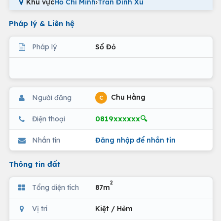
Khu vực
Hồ Chí Minh
›
Trần Đình Xu
Pháp lý & Liên hệ
Pháp lý
Sổ Đỏ
Chu Hằng
Người đăng
C
0819xxxxxx🔍
Điện thoại
Nhắn tin
Đăng nhập để nhắn tin
Thông tin đất
2
Tổng diện tích
87m
Vị trí
Kiệt / Hẻm