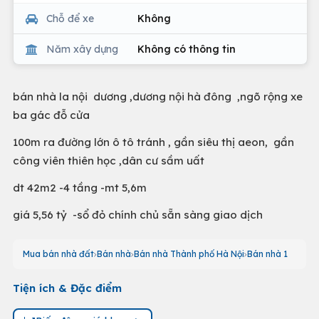
Chỗ để xe
Không
Năm xây dựng
Không có thông tin
bán nhà la nội dương ,dương nội hà đông ,ngõ rộng xe
ba gác đỗ cửa
100m ra đường lớn ô tô tránh , gần siêu thị aeon, gần
công viên thiên học ,dân cư sầm uất
dt 42m2 -4 tầng -mt 5,6m
giá 5,56 tỷ -sổ đỏ chính chủ sẵn sàng giao dịch
Mua bán nhà đất
Bán nhà
Bán nhà Thành phố Hà Nội
Bán nhà 1
Tiện ích & Đặc điểm