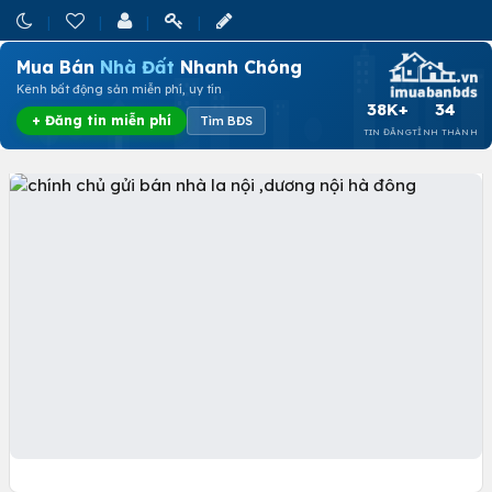
Mua Bán
Nhà Đất
Nhanh Chóng
Kênh bất động sản miễn phí, uy tín
38K+
34
+ Đăng tin miễn phí
Tìm BĐS
TIN ĐĂNG
TỈNH THÀNH