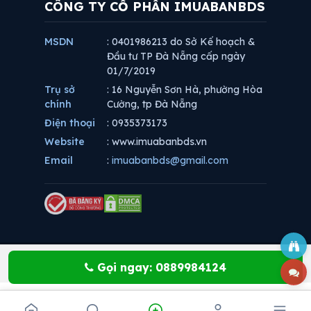
CÔNG TY CỔ PHẦN IMUABANBDS
MSDN
: 0401986213 do Sở Kế hoạch &
Đầu tư TP Đà Nẵng cấp ngày
01/7/2019
Trụ sở
: 16 Nguyễn Sơn Hà, phường Hòa
chính
Cường, tp Đà Nẵng
Điện thoại
: 0935373173
Website
: www.imuabanbds.vn
Email
:
imuabanbds@gmail.com
Gọi ngay: 0889984124