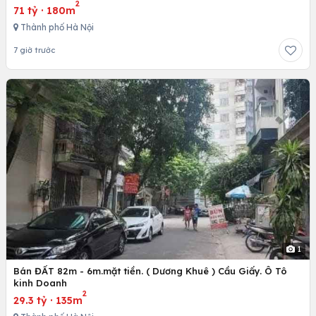
2
71 tỷ
·
180m
Thành phố Hà Nội
7 giờ trước
1
Bán ĐẤT 82m - 6m.mặt tiền. ( Dương Khuê ) Cầu Giấy. Ô Tô
kinh Doanh
2
29.3 tỷ
·
135m