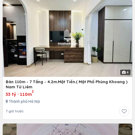
4
Bán 110m - 7 Tầng - 4.2m.Mặt Tiền.( Mặt Phố Phùng Khoang )
Nam Từ Liêm
2
33 tỷ
·
110m
Thành phố Hà Nội
7 giờ trước