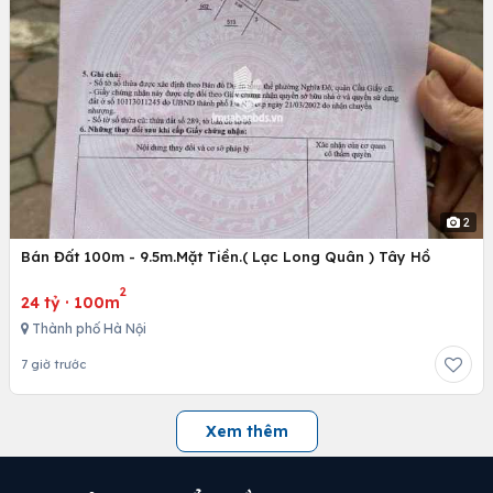
2
Bán Đất 100m - 9.5m.Mặt Tiền.( Lạc Long Quân ) Tây Hồ
2
24 tỷ
·
100m
Thành phố Hà Nội
7 giờ trước
Xem thêm