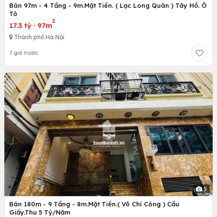
Bán 97m - 4 Tầng - 9m.Mặt Tiền. ( Lạc Long Quân ) Tây Hồ. Ô
Tô
2
17.3 tỷ
·
97m
Thành phố Hà Nội
7 giờ trước
5
Bán 180m - 9 Tầng - 8m.Mặt Tiền.( Võ Chí Công ) Cầu
Giấy.Thu 5 Tỷ/Năm