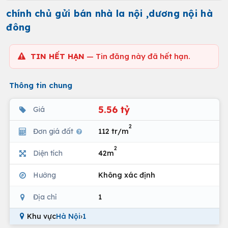
chính chủ gửi bán nhà la nội ,dương nội hà
đông
TIN HẾT HẠN
— Tin đăng này đã hết hạn.
Thông tin chung
5.56 tỷ
Giá
2
Đơn giá đất
112 tr/m
2
Diện tích
42m
Hướng
Không xác định
Địa chỉ
1
Khu vực
Hà Nội
›
1