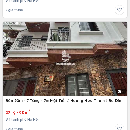
Thành phố Hà Nội
7 giờ trước
4
Bán 90m - 7 Tâng - 7m.Mặt Tiền.( Hoàng Hoa Thám ) Ba Đình
2
27 tỷ
·
90m
Thành phố Hà Nội
7 giờ trước