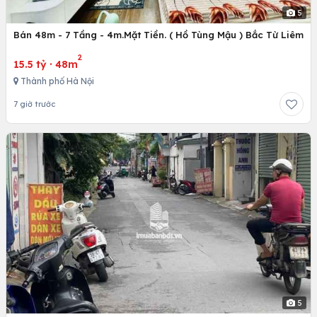
5
Bán 48m - 7 Tầng - 4m.Mặt Tiền. ( Hồ Tùng Mậu ) Bắc Từ Liêm
2
15.5 tỷ
·
48m
Thành phố Hà Nội
7 giờ trước
5