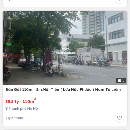
1
Bán Đất 110m - 5m.Mặt Tiền ( Lưu Hữu Phước ) Nam Từ Liêm
2
35.5 tỷ
·
110m
Thành phố Hà Nội
7 giờ trước