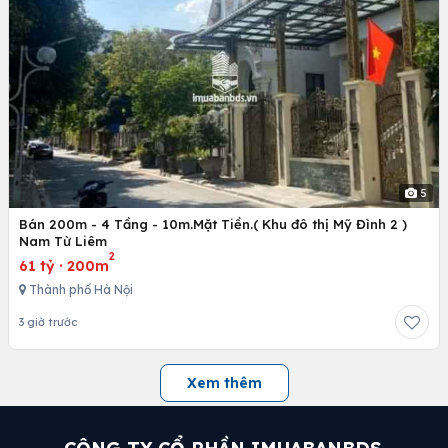
5
Bán 200m - 4 Tầng - 10m.Mặt Tiền.( Khu đô thị Mỹ Đình 2 )
Nam Từ Liêm
2
61 tỷ
·
200m
Thành phố Hà Nội
3 giờ trước
Xem thêm