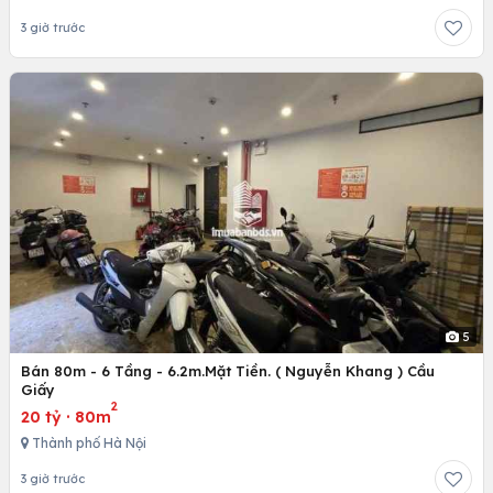
3 giờ trước
5
Bán 80m - 6 Tầng - 6.2m.Mặt Tiền. ( Nguyễn Khang ) Cầu
Giấy
2
20 tỷ
·
80m
Thành phố Hà Nội
3 giờ trước