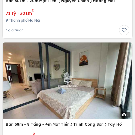
Bán 301m - 20m.Mặt Tiền. ( Nguyễn Chính ) Hoàng Mai
2
71 tỷ
·
301m
Thành phố Hà Nội
3 giờ trước
1
Bán 58m - 8 Tầng - 4m.Mặt Tiền.( Trịnh Công Sơn ) Tây Hồ
2