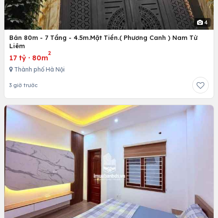
4
Bán 80m - 7 Tầng - 4.5m.Mặt Tiền.( Phương Canh ) Nam Từ
Liêm
2
17 tỷ
·
80m
Thành phố Hà Nội
3 giờ trước