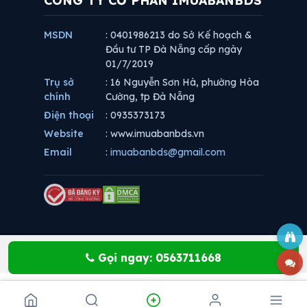
CÔNG TY CỔ PHẦN IMUABANBDS
MSDN
: 0401986213 do Sở Kế hoạch &
Đầu tư TP Đà Nẵng cấp ngày
01/7/2019
Trụ sở
: 16 Nguyễn Sơn Hà, phường Hòa
chính
Cường, tp Đà Nẵng
Điện thoại
: 0935373173
Website
: www.imuabanbds.vn
Email
:
imuabanbds@gmail.com
Gọi ngay: 0563711668