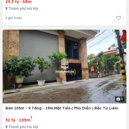
29.5 tỷ
·
58m
Thành phố Hà Nội
3 giờ trước
5
Bán 105m - 9 Tầng - 19m.Mặt Tiền.( Phú Diễn ) Bắc Từ Liêm
2
32 tỷ
·
105m
Thành phố Hà Nội