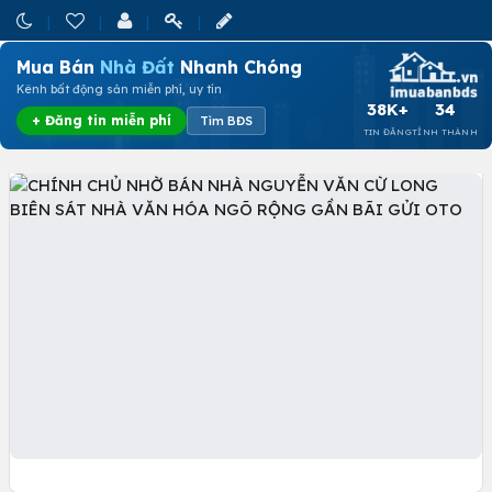
Mua Bán
Nhà Đất
Nhanh Chóng
Kênh bất động sản miễn phí, uy tín
38K+
34
+ Đăng tin miễn phí
Tìm BĐS
TIN ĐĂNG
TỈNH THÀNH