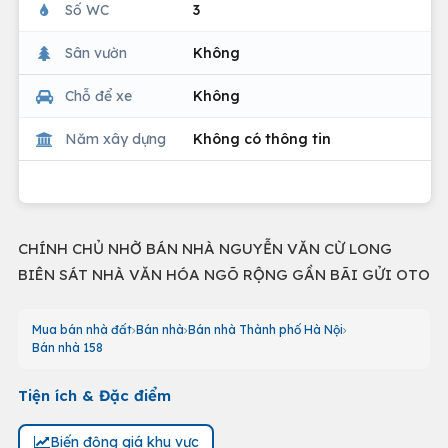
Số WC
3
Sân vườn
Không
Chỗ để xe
Không
Năm xây dựng
Không có thông tin
CHÍNH CHỦ NHỜ BÁN NHÀ NGUYỄN VĂN CỪ LONG
BIÊN SÁT NHÀ VĂN HÓA NGÕ RỘNG GẦN BÃI GỬI OTO
Mua bán nhà đất
Bán nhà
Bán nhà Thành phố Hà Nội
Bán nhà 158
Tiện ích & Đặc điểm
Biến động giá khu vực