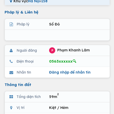
Khu vực
Hà Nội
›
158
Pháp lý & Liên hệ
Pháp lý
Sổ Đỏ
Phạm Khanh Lâm
Người đăng
P
0563xxxxxx🔍
Điện thoại
Nhắn tin
Đăng nhập để nhắn tin
Thông tin đất
2
Tổng diện tích
59m
Vị trí
Kiệt / Hẻm