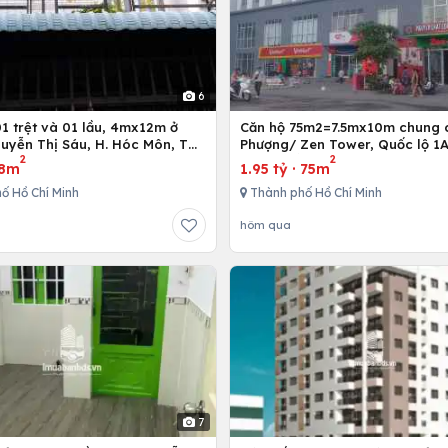
6
Căn hộ 75m2=7.5mx10m chung 
uyễn Thị Sáu, H. Hóc Môn, Tp.
Phượng/ Zen Tower, Quốc lộ 1A
2
2
inh
12,Tp. Hồ Chí Minh, Việt Nam
8m
1.95 tỷ
·
75m
ố Hồ Chí Minh
Thành phố Hồ Chí Minh
hôm qua
7