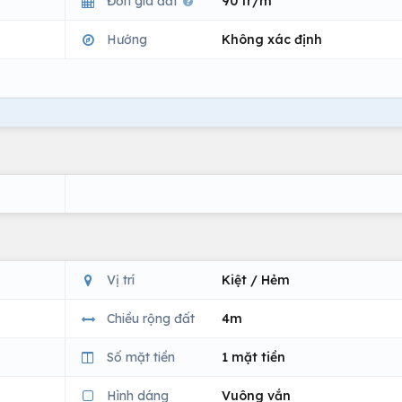
Đơn giá đất
90 tr/m
Hướng
Không xác định
Vị trí
Kiệt / Hẻm
Chiều rộng đất
4m
Số mặt tiền
1 mặt tiền
Hình dáng
Vuông vắn