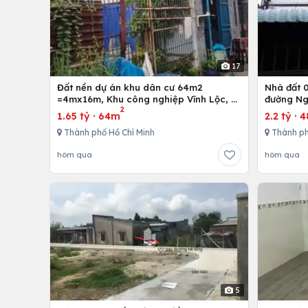
17
Đất nền dự án khu dân cư 64m2
Nhà đất 01 trệt và 01 lầu, 4mx12m ở
=4mx16m, Khu công nghiệp Vĩnh Lộc, H.
đường Ng
2
Bình Chánh, Tp. Hồ Chí Minh
Hồ Chí M
1.65 tỷ
·
64m
2.2 tỷ
·
4
Thành phố Hồ Chí Minh
Thành ph
hôm qua
hôm qua
5