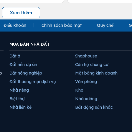
Xem thêm
Điều khoản
Chính sách bảo mật
Quy chế
G
MUA BÁN NHÀ ĐẤT
Đất ở
Shophouse
Đất nền dự án
Căn hộ chung cư
p
Đất nông nghiệp
Mặt bằng kinh doanh
Đất thương mại dịch vụ
Văn phòng
Nhà riêng
Kho
Biệt thự
Nhà xưởng
Nhà liền kề
Bất động sản khác