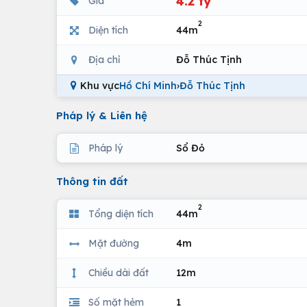
4.2 tỷ
Giá
2
Diện tích
44m
Địa chỉ
Đỗ Thúc Tịnh
Khu vực
Hồ Chí Minh
›
Đỗ Thúc Tịnh
Pháp lý & Liên hệ
Pháp lý
Sổ Đỏ
Thông tin đất
2
Tổng diện tích
44m
Mặt đường
4m
Chiều dài đất
12m
Số mặt hẻm
1