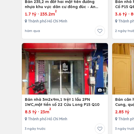
Bán 235,2 m đất hai mặt tiền đường
Bán nhà h
nhựa khu vực dân cư đông đúc - An
Cố P15 Q
2
nhứt-Long Điền - Bà Rịa
1.7 tỷ
·
235.2m
3.6 tỷ
·
Thành phố Hồ Chí Minh
Thành ph
hôm qua
2 ngày trư
6
Bán nhà 3m2x9m,1 trệt 1 lầu 2PN
Bán căn h
1WC,mặt tiền số 22 Cửu Long P15 Q10
Cung, qu
2
8.5 tỷ
·
23m
2.85 tỷ
Thành phố Hồ Chí Minh
Thành ph
3 ngày trước
3 ngày trư