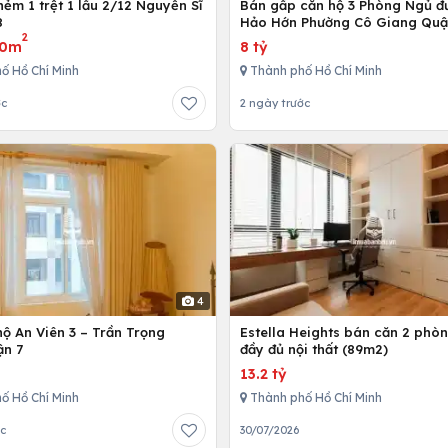
ẻm 1 trệt 1 lầu 2/12 Nguyễn Sĩ
Bán gấp căn hộ 3 Phòng Ngủ đ
8
Hảo Hớn Phường Cô Giang Quậ
2
80m
8 tỷ
ố Hồ Chí Minh
Thành phố Hồ Chí Minh
ớc
2 ngày trước
4
ộ An Viên 3 – Trần Trọng
Estella Heights bán căn 2 phò
ận 7
đầy đủ nội thất (89m2)
13.2 tỷ
ố Hồ Chí Minh
Thành phố Hồ Chí Minh
ớc
30/07/2026