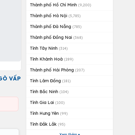
Thành phố Hồ Chí Minh
(9,200)
Thành phố Hà Nội
(5,785)
Thành phố Đà Nẵng
(785)
Thành phố Đồng Nai
(368)
Tỉnh Tây Ninh
(314)
Tỉnh Khánh Hoà
(289)
Thành phố Hải Phòng
(207)
 GÒ VẤP
Tỉnh Lâm Đồng
(181)
Tỉnh Bắc Ninh
(104)
Tỉnh Gia Lai
(100)
Tỉnh Hưng Yên
(99)
Tỉnh Đắk Lắk
(95)
Xem thêm ▾