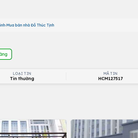
inh
Mua bán nhà Đỗ Thúc Tịnh
hàng
LOẠI TIN
MÃ TIN
Tin thường
HCM127517