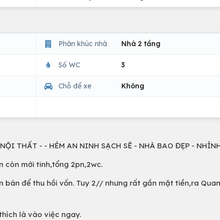
Phân khúc nhà
Nhà 2 tầng
Số WC
3
Chỗ để xe
Không
NỘI THẤT - - HẺM AN NINH SẠCH SẼ - NHÀ BAO ĐẸP - NHỈNH
ên còn mới tinh,tổng 2pn,2wc.
n bán để thu hồi vốn. Tuy 2// nhưng rất gần mặt tiền,ra Qua
thích là vào việc ngay.