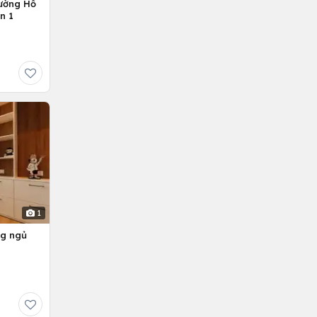
ường Hồ
n 1
1
ng ngủ