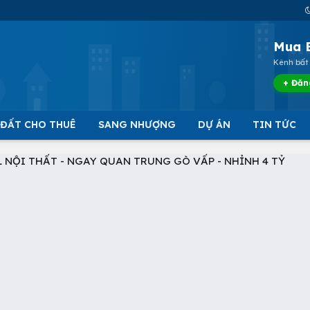
Mua 
Kênh bất 
+ Đăn
 ĐẤT CHO THUÊ
SANG NHƯỢNG
DỰ ÁN
TIN TỨC