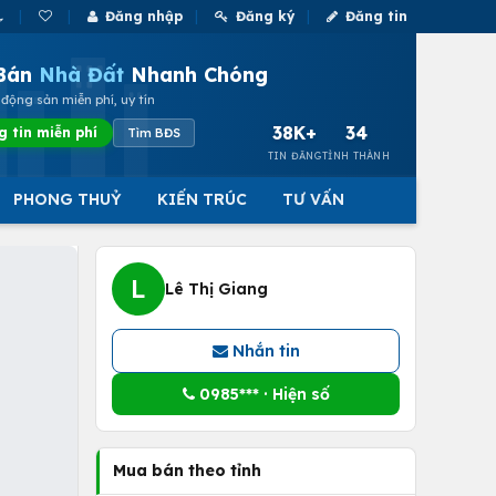
Đăng nhập
Đăng ký
Đăng tin
Bán
Nhà Đất
Nhanh Chóng
động sản miễn phí, uy tín
38K+
34
g tin miễn phí
Tìm BĐS
TIN ĐĂNG
TỈNH THÀNH
PHONG THUỶ
KIẾN TRÚC
TƯ VẤN
L
Lê Thị Giang
Nhắn tin
0985*** · Hiện số
Mua bán theo tỉnh