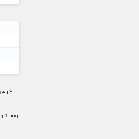
 4 TỶ
ng Trung