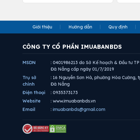
Giới thiệu
Hướng dẫn
Quy định
CÔNG TY CỔ PHẦN IMUABANBDS
MSDN
: 0401986213 do Sở Kế hoạch & Đầu tư TP
Đà Nẵng cấp ngày 01/7/2019
Trụ sở
: 16 Nguyễn Sơn Hà, phường Hòa Cường, t
chính
Đà Nẵng
Điện thoại
: 0935373173
Website
: www.imuabanbds.vn
Email
:
imuabanbds@gmail.com