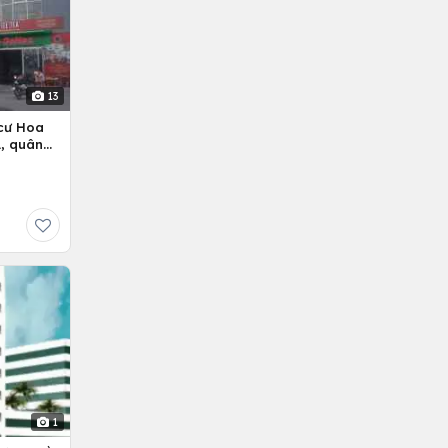
13
cư Hoa
, quân
1