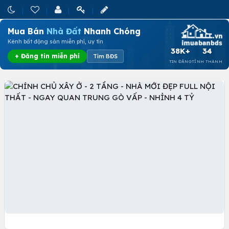
Mua Bán
Nhà Đất
Nhanh Chóng
Kênh bất động sản miễn phí, uy tín
38K+
34
+ Đăng tin miễn phí
Tìm BĐS
TIN ĐĂNG
TỈNH THÀNH