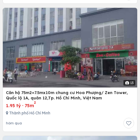
13
Căn hộ 75m2=7.5mx10m chung cư Hoa Phượng/ Zen Tower,
Quốc lộ 1A, quân 12,Tp. Hồ Chí Minh, Việt Nam
2
1.95 tỷ
·
75m
Thành phố Hồ Chí Minh
hôm qua