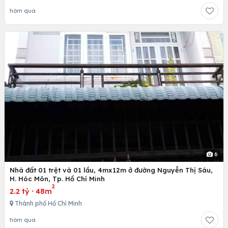
hôm qua
6
Nhà đất 01 trệt và 01 lầu, 4mx12m ở đường Nguyễn Thị Sáu,
H. Hóc Môn, Tp. Hồ Chí Minh
2
2.2 tỷ
·
48m
Thành phố Hồ Chí Minh
hôm qua