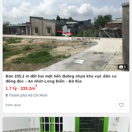
5
Bán 235,2 m đất hai mặt tiền đường nhựa khu vực dân cư
đông đúc - An nhứt-Long Điền - Bà Rịa
2
1.7 tỷ
·
235.2m
Thành phố Hồ Chí Minh
hôm qua