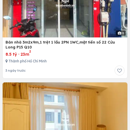
6
Bán nhà 3m2x9m,1 trệt 1 lầu 2PN 1WC,mặt tiền số 22 Cửu
Long P15 Q10
2
8.5 tỷ
·
23m
Thành phố Hồ Chí Minh
3 ngày trước