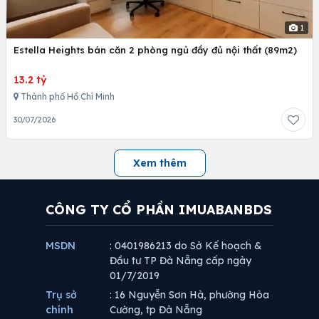
1
Estella Heights bán căn 2 phòng ngủ đầy đủ nội thất (89m2)
13.2 tỷ
Thành phố Hồ Chí Minh
30/07/2026
Xem thêm
CÔNG TY CỔ PHẦN IMUABANBDS
MSDN
: 0401986213 do Sở Kế hoạch &
Đầu tư TP Đà Nẵng cấp ngày
01/7/2019
Trụ sở
: 16 Nguyễn Sơn Hà, phường Hòa
chính
Cường, tp Đà Nẵng