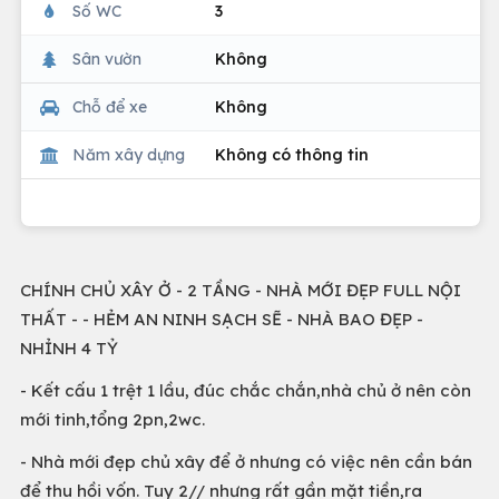
Số WC
3
Sân vườn
Không
Chỗ để xe
Không
Năm xây dựng
Không có thông tin
CHÍNH CHỦ XÂY Ở - 2 TẦNG - NHÀ MỚI ĐẸP FULL NỘI
THẤT - - HẺM AN NINH SẠCH SẼ - NHÀ BAO ĐẸP -
NHỈNH 4 TỶ
- Kết cấu 1 trệt 1 lầu, đúc chắc chắn,nhà chủ ở nên còn
mới tinh,tổng 2pn,2wc.
- Nhà mới đẹp chủ xây để ở nhưng có việc nên cần bán
để thu hồi vốn. Tuy 2// nhưng rất gần mặt tiền,ra