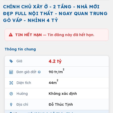
CHÍNH CHỦ XÂY Ở - 2 TẦNG - NHÀ MỚI
ĐẸP FULL NỘI THẤT - NGAY QUAN TRUNG
GÒ VẤP - NHỈNH 4 TỶ
TIN HẾT HẠN
— Tin đăng này đã hết hạn.
Thông tin chung
4.2 tỷ
Giá
2
Đơn giá đất
90 tr/m
2
Diện tích
44m
Hướng
Không xác định
Địa chỉ
Đỗ Thúc Tịnh