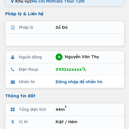
Khu vực
Hồ Chí Minh
›
Đỗ Thúc Tịnh
Pháp lý & Liên hệ
Pháp lý
Sổ Đỏ
Nguyễn Văn Thọ
Người đăng
N
0932xxxxxx🔍
Điện thoại
Nhắn tin
Đăng nhập để nhắn tin
Thông tin đất
2
Tổng diện tích
44m
Vị trí
Kiệt / Hẻm