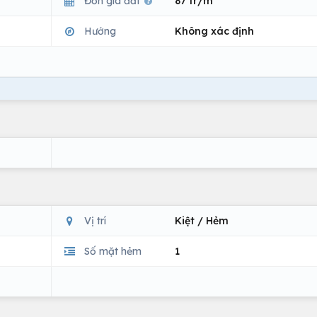
Đơn giá đất
87 tr/m
Hướng
Không xác định
Vị trí
Kiệt / Hẻm
Số mặt hẻm
1