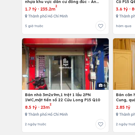
nhựa khu vực dân cư đông đúc - An
Cố P15 Q
2
nhứt-Long Điền - Bà Rịa
1.7 tỷ
·
235.2m
3.6 tỷ
·
Thành phố Hồ Chí Minh
Thành ph
5 giờ trước
hôm qua
6
Bán nhà 3m2x9m,1 trệt 1 lầu 2PN
Bán căn h
1WC,mặt tiền số 22 Cửu Long P15 Q10
Cung, qu
2
8.5 tỷ
·
23m
2.85 tỷ
Thành phố Hồ Chí Minh
Thành ph
2 ngày trước
2 ngày trư