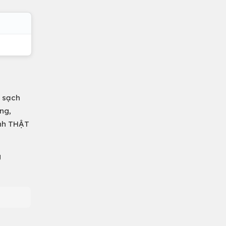
i sạch
ng,
ảnh THẬT
g