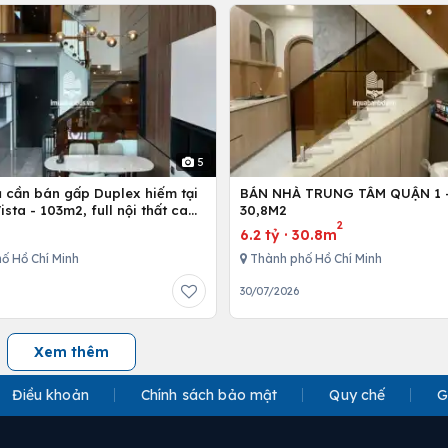
5
ủ cần bán gấp Duplex hiếm tại
BÁN NHÀ TRUNG TÂM QUẬN 1 - 
Vista - 103m2, full nội thất cao
30,8M2
2
6.2 tỷ
·
30.8m
ố Hồ Chí Minh
Thành phố Hồ Chí Minh
30/07/2026
Xem thêm
Điều khoản
Chính sách bảo mật
Quy chế
G