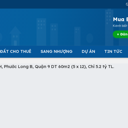
Mua 
Kênh bất 
+ Đăn
 ĐẤT CHO THUÊ
SANG NHƯỢNG
DỰ ÁN
TIN TỨC