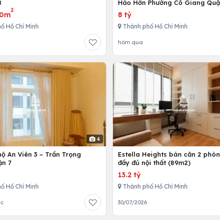
8
Hảo Hớn Phường Cô Giang Quậ
2
80m
8 tỷ
ố Hồ Chí Minh
Thành phố Hồ Chí Minh
hôm qua
4
ộ An Viên 3 – Trần Trọng
Estella Heights bán căn 2 phò
ận 7
đầy đủ nội thất (89m2)
13.2 tỷ
ố Hồ Chí Minh
Thành phố Hồ Chí Minh
ớc
30/07/2026