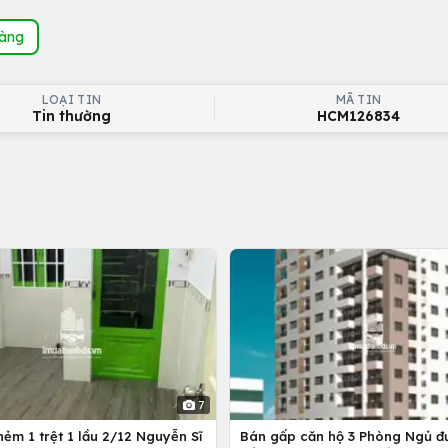
hàng
LOẠI TIN
MÃ TIN
Tin thường
HCM126834
7
ẻm 1 trệt 1 lầu 2/12 Nguyễn Sĩ
Bán gấp căn hộ 3 Phòng Ngủ đ