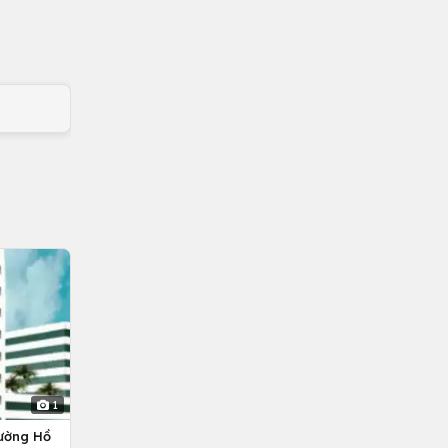
1
ường Hồ