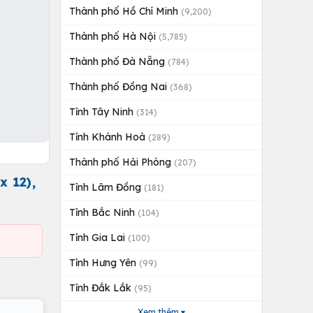
Thành phố Hồ Chí Minh
(9,200)
Thành phố Hà Nội
(5,785)
Thành phố Đà Nẵng
(784)
Thành phố Đồng Nai
(368)
Tỉnh Tây Ninh
(314)
Tỉnh Khánh Hoà
(289)
Thành phố Hải Phòng
(207)
 12),
Tỉnh Lâm Đồng
(181)
Tỉnh Bắc Ninh
(104)
Tỉnh Gia Lai
(100)
Tỉnh Hưng Yên
(99)
Tỉnh Đắk Lắk
(95)
Xem thêm ▾