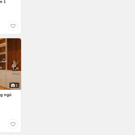
n 1
1
ng ngủ