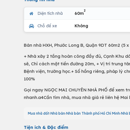
2
Diện tích nhà
60m
Chỗ để xe
Không
Bán nhà HXH, Phước Long B, Quận 9DT 60m2 (5 x 12
+ Nhà xây 2 tầng hoàn công đầy đủ, Cạnh Khu d
sẽ, Chỉ cách mặt tiền đường 20m, + Vị trí trung t
Bệnh viện, trường học.+ Sổ hồng riêng, pháp lý 
100%
Gọi ngay NGỌC MAI CHUYÊN NHÀ PHỐ để xem trực 
nhanh.a4Cần tìm nhà, mua nhà giá rẻ liên hệ Mai 
Mua nhà đất
Nhà bán
Nhà bán Thành phố Hồ Chí Minh
Nhà 
Tiện ích & Đặc điểm