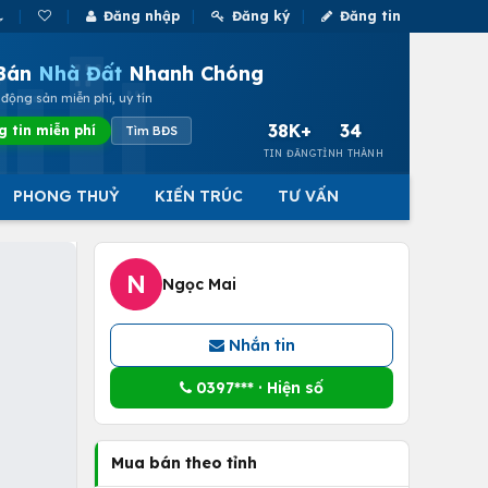
Đăng nhập
Đăng ký
Đăng tin
Bán
Nhà Đất
Nhanh Chóng
động sản miễn phí, uy tín
38K+
34
g tin miễn phí
Tìm BĐS
TIN ĐĂNG
TỈNH THÀNH
PHONG THUỶ
KIẾN TRÚC
TƯ VẤN
N
Ngọc Mai
Nhắn tin
0397*** · Hiện số
Mua bán theo tỉnh