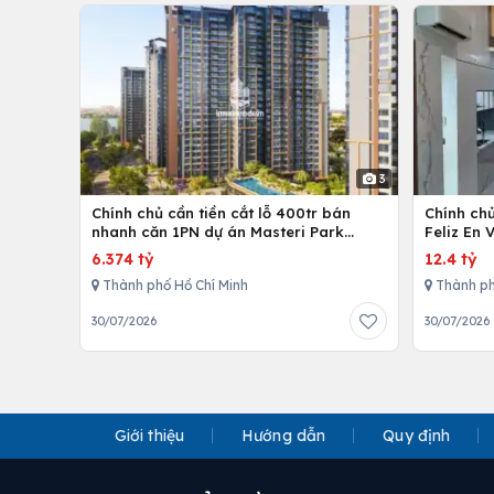
3
Chính chủ cần tiền cắt lỗ 400tr bán
Chính ch
nhanh căn 1PN dự án Masteri Park
Feliz En 
Place
cấp
6.374 tỷ
12.4 tỷ
Thành phố Hồ Chí Minh
Thành ph
30/07/2026
30/07/2026
Giới thiệu
Hướng dẫn
Quy định