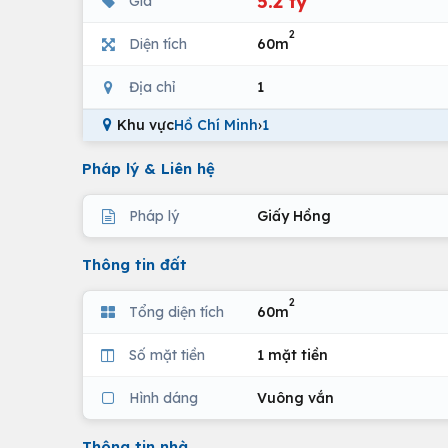
5.2 tỷ
Giá
2
Diện tích
60m
Địa chỉ
1
Khu vực
Hồ Chí Minh
›
1
Pháp lý & Liên hệ
Pháp lý
Giấy Hồng
Thông tin đất
2
Tổng diện tích
60m
Số mặt tiền
1 mặt tiền
Hình dáng
Vuông vắn
Thông tin nhà