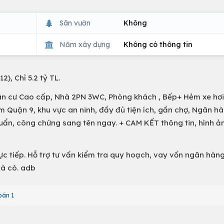
Sân vườn
Không
Năm xây dựng
Không có thông tin
), Chỉ 5.2 tỷ TL.
ân cư Cao cấp, Nhà 2PN 3WC, Phòng khách , Bếp+ Hẻm xe hơ
âm Quận 9, khu vực an ninh, đầy đủ tiện ích, gần chợ, Ngân hà
chuẩn, công chứng sang tên ngay. + CAM KẾT thông tin, hình 
tiếp. Hỗ trợ tư vấn kiểm tra quy hoạch, vay vốn ngân hàn
là có. adb
bán 1