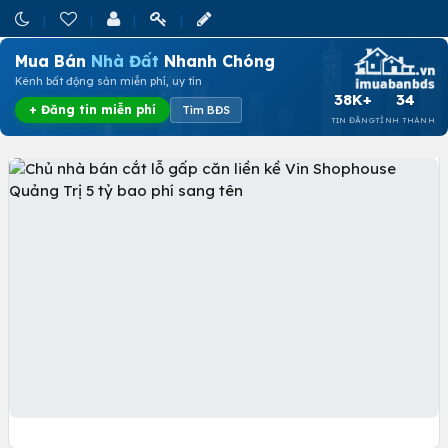
Mua Bán
Nhà Đất
Nhanh Chóng
Kênh bất động sản miễn phí, uy tín
38K+
34
+ Đăng tin miễn phí
Tìm BĐS
TIN ĐĂNG
TỈNH THÀNH