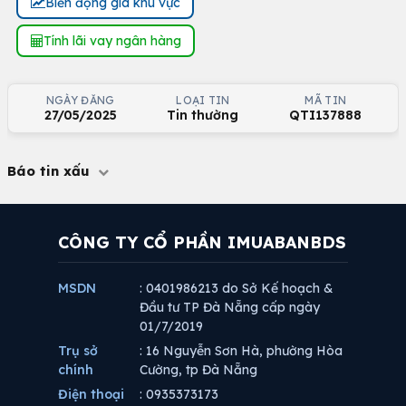
Biến động giá khu vực
Tính lãi vay ngân hàng
NGÀY ĐĂNG
LOẠI TIN
MÃ TIN
27/05/2025
Tin thường
QTI137888
Báo tin xấu
CÔNG TY CỔ PHẦN IMUABANBDS
MSDN
: 0401986213 do Sở Kế hoạch &
Đầu tư TP Đà Nẵng cấp ngày
01/7/2019
Trụ sở
: 16 Nguyễn Sơn Hà, phường Hòa
chính
Cường, tp Đà Nẵng
Điện thoại
: 0935373173