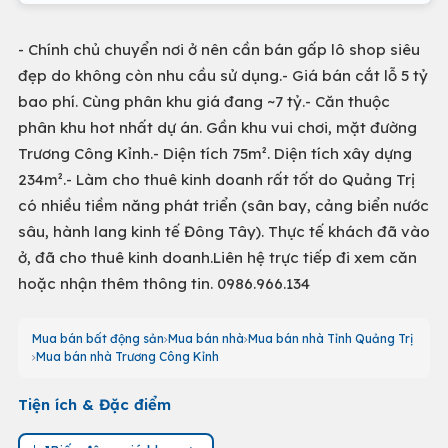
- Chính chủ chuyển nơi ở nên cần bán gấp lô shop siêu
đẹp do không còn nhu cầu sử dụng.- Giá bán cắt lỗ 5 tỷ
bao phí. Cùng phân khu giá đang ~7 tỷ.- Căn thuộc
phân khu hot nhất dự án. Gần khu vui chơi, mặt đường
Trương Công Kỉnh.- Diện tích 75m². Diện tích xây dựng
234m².- Làm cho thuê kinh doanh rất tốt do Quảng Trị
có nhiều tiềm năng phát triển (sân bay, cảng biển nước
sâu, hành lang kinh tế Đông Tây). Thực tế khách đã vào
ở, đã cho thuê kinh doanh.Liên hệ trực tiếp đi xem căn
hoặc nhận thêm thông tin. 0986.966.134
Mua bán bất động sản
Mua bán nhà
Mua bán nhà Tỉnh Quảng Trị
Mua bán nhà Trương Công Kỉnh
Tiện ích & Đặc điểm