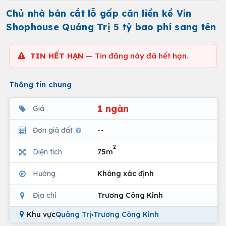
Chủ nhà bán cắt lỗ gấp căn liền kề Vin
Shophouse Quảng Trị 5 tỷ bao phí sang tên
TIN HẾT HẠN
— Tin đăng này đã hết hạn.
Thông tin chung
1 ngàn
Giá
Đơn giá đất
--
2
Diện tích
75m
Hướng
Không xác định
Địa chỉ
Trương Công Kỉnh
Khu vực
Quảng Trị
›
Trương Công Kỉnh