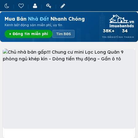
Mua Bán
Nhà Đất
Nhanh Chóng
Kênh bất động sản miễn phí, uy tín
38K+
34
+ Đăng tin miễn phí
Tìm BĐS
TIN ĐĂNG
TỈNH THÀNH