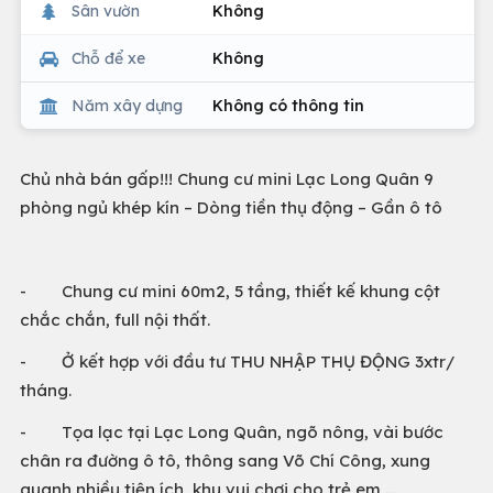
Sân vườn
Không
Chỗ để xe
Không
Năm xây dựng
Không có thông tin
Chủ nhà bán gấp!!! Chung cư mini Lạc Long Quân 9
phòng ngủ khép kín – Dòng tiền thụ động – Gần ô tô
- Chung cư mini 60m2, 5 tầng, thiết kế khung cột
chắc chắn, full nội thất.
- Ở kết hợp với đầu tư THU NHẬP THỤ ĐỘNG 3xtr/
tháng.
- Tọa lạc tại Lạc Long Quân, ngõ nông, vài bước
chân ra đường ô tô, thông sang Võ Chí Công, xung
quanh nhiều tiện ích, khu vui chơi cho trẻ em,…