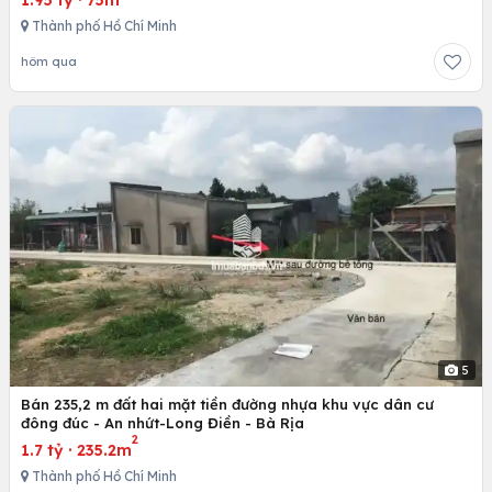
Thành phố Hồ Chí Minh
hôm qua
5
Bán 235,2 m đất hai mặt tiền đường nhựa khu vực dân cư
đông đúc - An nhứt-Long Điền - Bà Rịa
2
1.7 tỷ
·
235.2m
Thành phố Hồ Chí Minh