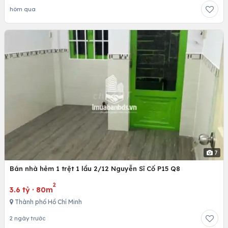
hôm qua
7
Bán nhà hẻm 1 trệt 1 lầu 2/12 Nguyễn Sĩ Cố P15 Q8
2
3.6 tỷ
·
80m
Thành phố Hồ Chí Minh
2 ngày trước