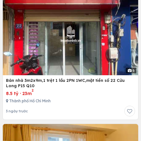
6
Bán nhà 3m2x9m,1 trệt 1 lầu 2PN 1WC,mặt tiền số 22 Cửu
Long P15 Q10
2
8.5 tỷ
·
23m
Thành phố Hồ Chí Minh
3 ngày trước