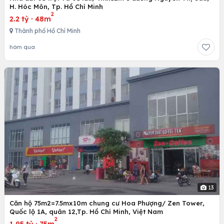
H. Hóc Môn, Tp. Hồ Chí Minh
2
2.2 tỷ
·
48m
Thành phố Hồ Chí Minh
hôm qua
13
Căn hộ 75m2=7.5mx10m chung cư Hoa Phượng/ Zen Tower,
Quốc lộ 1A, quân 12,Tp. Hồ Chí Minh, Việt Nam
2
1.95 tỷ
·
75m