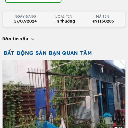
NGÀY ĐĂNG
LOẠI TIN
MÃ TIN
17/07/2024
Tin thường
HNI130283
Báo tin xấu
BẤT ĐỘNG SẢN BẠN QUAN TÂM