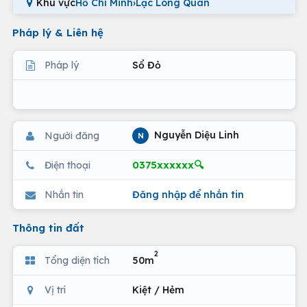
Khu vực
Hồ Chí Minh
›
Lạc Long Quân
Pháp lý & Liên hệ
Pháp lý
Sổ Đỏ
Nguyễn Diệu Linh
Người đăng
N
0375xxxxxx🔍
Điện thoại
Nhắn tin
Đăng nhập để nhắn tin
Thông tin đất
2
Tổng diện tích
50m
Vị trí
Kiệt / Hẻm