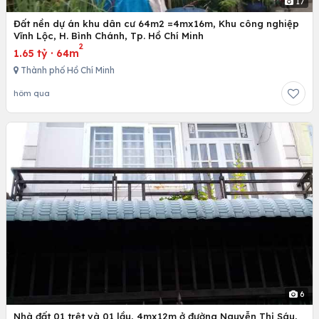
17
Đất nền dự án khu dân cư 64m2 =4mx16m, Khu công nghiệp
Vĩnh Lộc, H. Bình Chánh, Tp. Hồ Chí Minh
2
1.65 tỷ
·
64m
Thành phố Hồ Chí Minh
hôm qua
6
Nhà đất 01 trệt và 01 lầu, 4mx12m ở đường Nguyễn Thị Sáu,