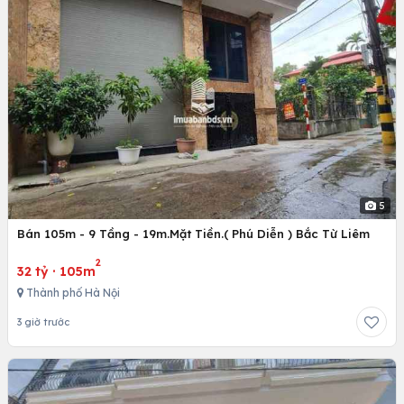
5
Bán 105m - 9 Tầng - 19m.Mặt Tiền.( Phú Diễn ) Bắc Từ Liêm
2
32 tỷ
·
105m
Thành phố Hà Nội
3 giờ trước