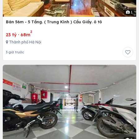
1
Bán 56m - 5 Tầng. ( Trung Kính ) Cầu Giấy. ô tô
2
23 tỷ
·
68m
Thành phố Hà Nội
3 giờ trước