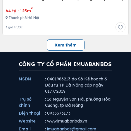
2
64 tỷ
·
125m
Thành phố Hà Nội
3 giờ trước
Xem thêm
CÔNG TY CỔ PHẦN IMUABANBDS
MSDN
: 0401986213 do Sở Kế hoạch &
Đầu tư TP Đà Nẵng cấp ngày
01/7/2019
Trụ sở
: 16 Nguyễn Sơn Hà, phường Hòa
chính
Cường, tp Đà Nẵng
Điện thoại
: 0935373173
Website
: www.imuabanbds.vn
Email
:
imuabanbds@gmail.com