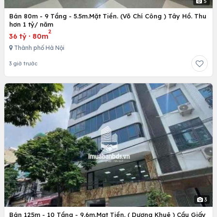
5
Bán 80m - 9 Tầng - 5.5m.Mặt Tiền. (Võ Chí Công ) Tây Hồ. Thu
hơn 1 tỷ/ năm
2
36 tỷ
·
80m
Thành phố Hà Nội
3 giờ trước
3
Bán 125m - 10 Tầng - 9.6m.Mạt Tiền. ( Dương Khuê ) Cầu Giấy