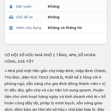
Sân vườn
Không
Chỗ để xe
Không
Năm xây dựng
Không có thông tin
CƠ HỘI SỞ HỮU NHÀ PHỐ 2 TẦNG, 4PN, SỔ HOÀN
CÔNG, GIÁ TỐT
+ Nhà phố mặt tiền gần chợ Hiệp Bình, Hiệp Bình Chánh,
Thủ Đức, diện tích 72m2 (4x18.5), thiết kế 2 tầng với 4
phòng ngủ, sẵn sàng cho gia đình đông thành viên.+ Vị
trí đắc địa, gần chợ và các tiện ích xung quanh, thuận
tiện cho sinh hoạt hàng ngày và kinh doanh nhỏ lẻ.+ Sổ
hoàn công đầy đủ, pháp lý minh bạch, sẵn sàng giao
dịch, đảm bảo an tâm khi sở hữu.+ Giá bán hợp lý, đây