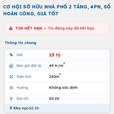
CƠ HỘI SỞ HỮU NHÀ PHỐ 2 TẦNG, 4PN, SỔ
HOÀN CÔNG, GIÁ TỐT
TIN HẾT HẠN
— Tin đăng này đã hết hạn.
Thông tin chung
13 tỷ
Giá
2
Đơn giá đất
49 tr/m
2
Diện tích
240m
Hướng
Không xác định
Địa chỉ
Số 20
Khu vực
›
Số 20