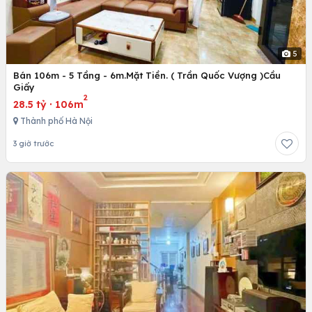
5
Bán 106m - 5 Tầng - 6m.Mặt Tiền. ( Trần Quốc Vượng )Cầu
Giấy
2
28.5 tỷ
·
106m
Thành phố Hà Nội
3 giờ trước