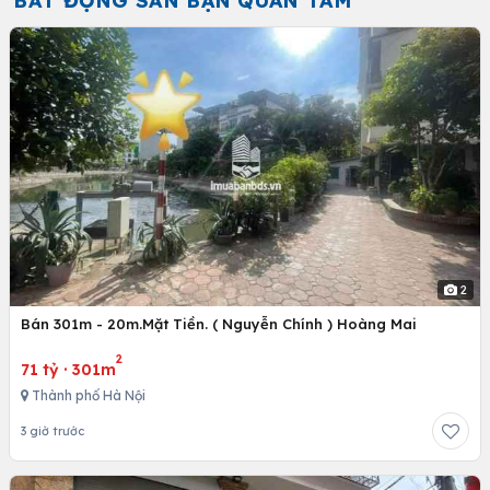
BẤT ĐỘNG SẢN BẠN QUAN TÂM
2
Bán 301m - 20m.Mặt Tiền. ( Nguyễn Chính ) Hoàng Mai
2
71 tỷ
·
301m
Thành phố Hà Nội
3 giờ trước