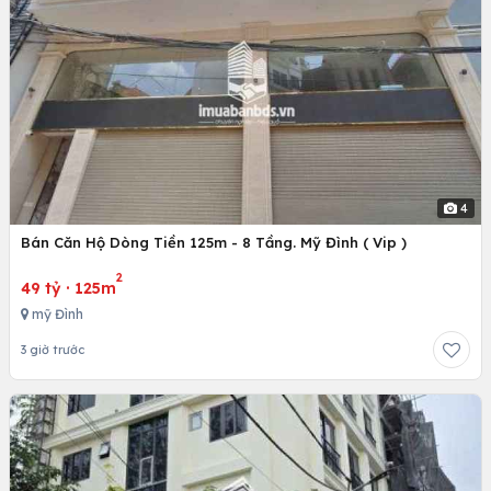
4
Bán Căn Hộ Dòng Tiền 125m - 8 Tầng. Mỹ Đình ( Vip )
2
49 tỷ
·
125m
mỹ Đình
3 giờ trước