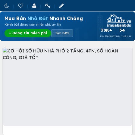
Mua Bán
Nhà Đất
Nhanh Chóng
Kênh bất động sản miễn phí, uy tín
38K+
34
+ Đăng tin miễn phí
Tìm BĐS
TIN ĐĂNG
TỈNH THÀNH