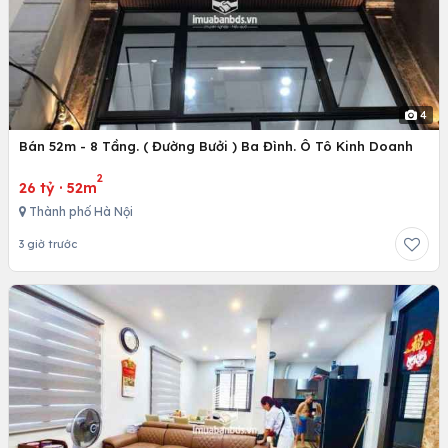
4
Bán 52m - 8 Tầng. ( Đường Bưởi ) Ba Đình. Ô Tô Kinh Doanh
2
26 tỷ
·
52m
Thành phố Hà Nội
3 giờ trước