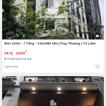
5
Bán 120m - 7 Tầng - 9.5m.Mặt tiền.(Thụy Phương ) Từ Liêm
2
34 tỷ
·
120m
Thành phố Hà Nội
3 giờ trước