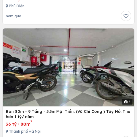
Phú Diễn
hôm qua
5
Bán 80m - 9 Tầng - 5.5m.Mặt Tiền. (Võ Chí Công ) Tây Hồ. Thu
hơn 1 tỷ/ năm
2
36 tỷ
·
80m
Thành phố Hà Nội