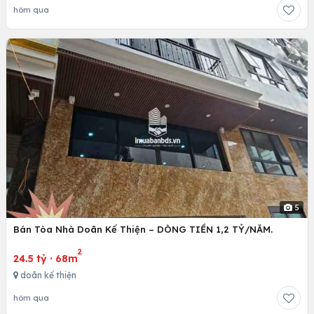
hôm qua
5
Bán Tòa Nhà Doãn Kế Thiện – DÒNG TIỀN 1,2 TỶ/NĂM.
2
24.5 tỷ
·
68m
doãn kế thiện
hôm qua