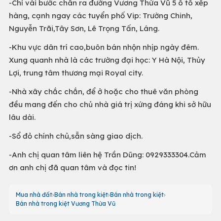
-Chỉ vài bước chân ra đường Vương Thừa Vũ 5 ô tô xếp
hàng, cạnh ngay các tuyển phố Vip: Trường Chinh,
Nguyễn Trãi,Tây Sơn, Lê Trọng Tấn, Láng.
-Khu vực dân trí cao,buôn bán nhộn nhịp ngày đêm.
Xung quanh nhà là các trường đại học: Y Hà Nội, Thủy
Lợi, trung tâm thương mại Royal city.
-Nhà xây chắc chắn, để ở hoặc cho thuê văn phòng
đều mang đến cho chủ nhà giá trị xứng đáng khi sở hữu
lâu dài.
-Sổ đỏ chính chủ,sẵn sàng giao dịch.
-Anh chị quan tâm liên hệ Trần Dũng: 0929333304.Cảm
ơn anh chị đã quan tâm và đọc tin!
Mua nhà đất
Bán nhà trong kiệt
Bán nhà trong kiệt
Bán nhà trong kiệt Vương Thừa Vũ