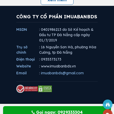
CÔNG TY CỔ PHẦN IMUABANBDS
MSDN
: 0401986213 do Sở Kế hoạch &
Đầu tư TP Đà Nẵng cấp ngày
01/7/2019
Trụ sở
: 16 Nguyễn Sơn Hà, phường Hòa
chính
Cường, tp Đà Nẵng
Điện thoại
: 0935373173
Website
: www.imuabanbds.vn
Email
:
imuabanbds@gmail.com
Gọi ngay: 0929333304