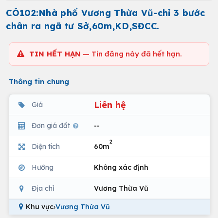
CÓ102:Nhà phố Vương Thừa Vũ-chỉ 3 bước
chân ra ngã tư Sở,60m,KD,SĐCC.
TIN HẾT HẠN
— Tin đăng này đã hết hạn.
Thông tin chung
Liên hệ
Giá
Đơn giá đất
--
2
Diện tích
60m
Hướng
Không xác định
Địa chỉ
Vương Thừa Vũ
Khu vực
›
Vương Thừa Vũ