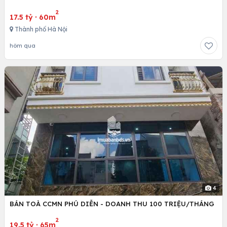
2
17.5 tỷ
·
60m
Thành phố Hà Nội
hôm qua
4
BÁN TOÀ CCMN PHÚ DIỄN - DOANH THU 100 TRIỆU/THÁNG
2
19.5 tỷ
·
65m