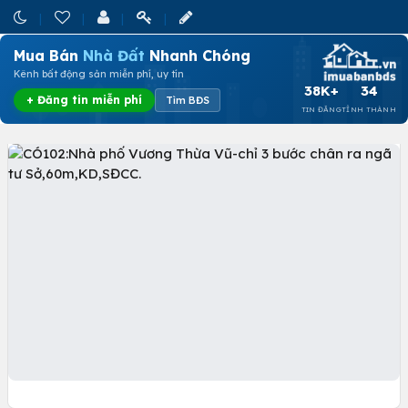
Mua Bán
Nhà Đất
Nhanh Chóng
Kênh bất động sản miễn phí, uy tín
38K+
34
+ Đăng tin miễn phí
Tìm BĐS
TIN ĐĂNG
TỈNH THÀNH