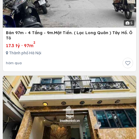
5
Bán 97m - 4 Tầng - 9m.Mặt Tiền. ( Lạc Long Quân ) Tây Hồ. Ô
Tô
2
17.3 tỷ
·
97m
Thành phố Hà Nội
hôm qua