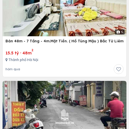
5
Bán 48m - 7 Tầng - 4m.Mặt Tiền. ( Hồ Tùng Mậu ) Bắc Từ Liêm
2
15.5 tỷ
·
48m
Thành phố Hà Nội
hôm qua