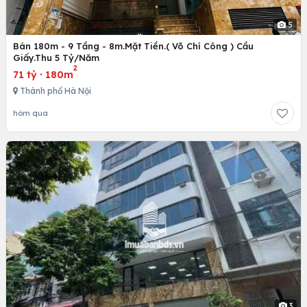
5
Bán 180m - 9 Tầng - 8m.Mặt Tiền.( Võ Chí Công ) Cầu
Giấy.Thu 5 Tỷ/Năm
2
71 tỷ
·
180m
Thành phố Hà Nội
hôm qua
3