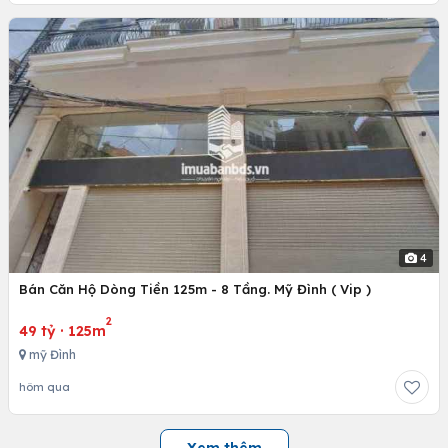
4
Bán Căn Hộ Dòng Tiền 125m - 8 Tầng. Mỹ Đình ( Vip )
2
49 tỷ
·
125m
mỹ Đình
hôm qua
Xem thêm