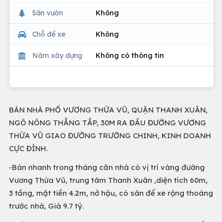
Sân vườn
Không
Chỗ để xe
Không
Năm xây dựng
Không có thông tin
BÁN NHÀ PHỐ VƯƠNG THỪA VŨ, QUẬN THANH XUÂN,
NGÕ NÔNG THẲNG TẮP, 30M RA ĐẦU ĐƯỜNG VƯƠNG
THỪA VŨ GIAO ĐƯỜNG TRƯỜNG CHINH, KINH DOANH
CỰC ĐỈNH.
-Bán nhanh trong tháng căn nhà có vị trí vàng đường
Vương Thừa Vũ, trung tâm Thanh Xuân ,diện tích 60m,
3 tầng, mặt tiền 4.2m, nở hậu, có sân để xe rộng thoáng
trước nhà, Giá 9.7 tỷ.