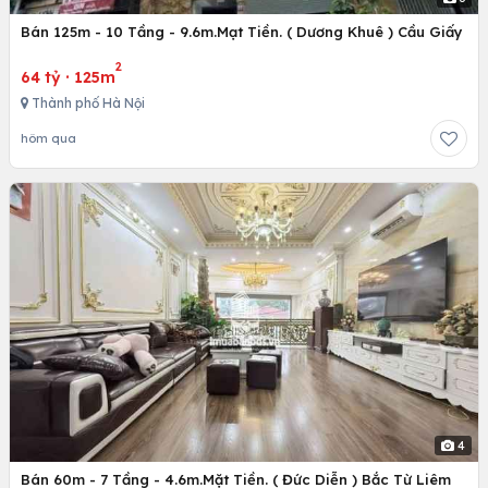
Bán 125m - 10 Tầng - 9.6m.Mạt Tiền. ( Dương Khuê ) Cầu Giấy
2
64 tỷ
·
125m
Thành phố Hà Nội
hôm qua
4
Bán 60m - 7 Tầng - 4.6m.Mặt Tiền. ( Đức Diễn ) Bắc Từ Liêm