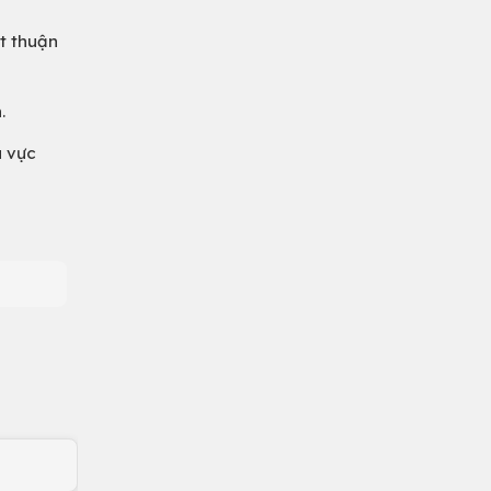
t thuận
.
u vực