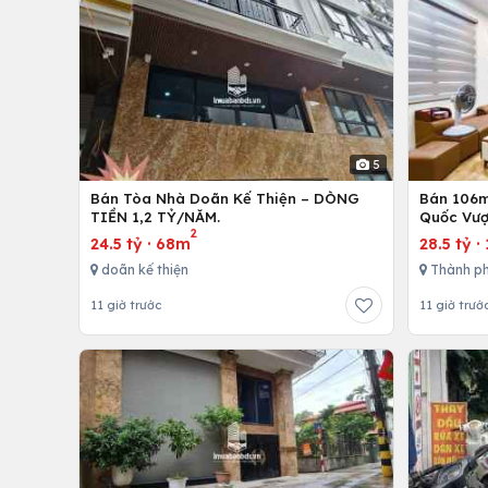
5
Bán Tòa Nhà Doãn Kế Thiện – DÒNG
Bán 106m 
TIỀN 1,2 TỶ/NĂM.
Quốc Vượ
2
24.5 tỷ
·
68m
28.5 tỷ
·
doãn kế thiện
Thành ph
11 giờ trước
11 giờ trướ