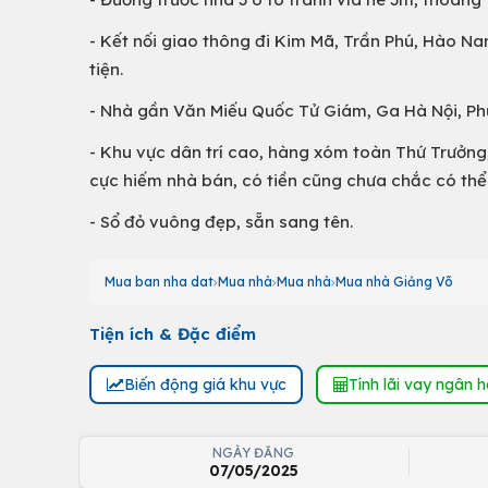
- Kết nối giao thông đi Kim Mã, Trần Phú, Hào Na
tiện.
- Nhà gần Văn Miếu Quốc Tử Giám, Ga Hà Nội, Phủ
- Khu vực dân trí cao, hàng xóm toàn Thứ Trưởn
cực hiếm nhà bán, có tiền cũng chưa chắc có th
- Sổ đỏ vuông đẹp, sẵn sang tên.
Mua ban nha dat
Mua nhà
Mua nhà
Mua nhà Giảng Võ
Tiện ích & Đặc điểm
Biến động giá khu vực
Tính lãi vay ngân 
NGÀY ĐĂNG
07/05/2025