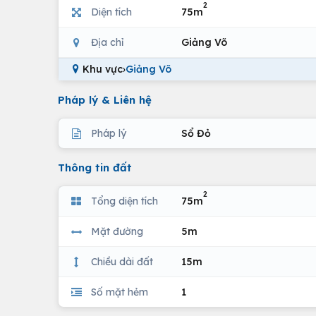
2
Diện tích
75m
Địa chỉ
Giảng Võ
Khu vực
›
Giảng Võ
Pháp lý & Liên hệ
Pháp lý
Sổ Đỏ
Thông tin đất
2
Tổng diện tích
75m
Mặt đường
5m
Chiều dài đất
15m
Số mặt hẻm
1