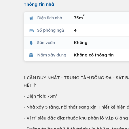
Thông tin nhà
2
Diện tích nhà
75m
Số phòng ngủ
4
Sân vườn
Không
Năm xây dựng
Không có thông tin
1 CĂN DUY NHẤT - TRUNG TÂM ĐỐNG ĐA - SÁT BA
HẾT Ý !
- Diện tích: 75m²
- Nhà xây 5 tầng, nội thất sang xịn. Thiết kế hiện
- Vị trí siêu đắc địa: thuộc khu phân lô V.i.p Giả
- Đường trước nhà 3 ô tô tránh vỉa hè 3m, thoáng