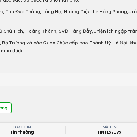
m, Tôn Đức Thắng, Láng Hạ, Hoàng Diệu, Lê Hồng Phong,... rấ
 Chủ Tịch, Hoàng Thành, SVĐ Hàng Đẫy,... tiện ích ngập tràn
g, Bộ Trưởng và các Quan Chức cấp cao Thành Uỷ Hà Nội, kh
ể mua được.
hàng
LOẠI TIN
MÃ TIN
Tin thường
HNI137195