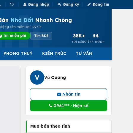
Đăng nhập
Đăng ký
Đăng tin
Bán
Nhà Đất
Nhanh Chóng
động sản miễn phí, uy tín
38K+
34
g tin miễn phí
Tìm BĐS
TIN ĐĂNG
TỈNH THÀNH
PHONG THUỶ
KIẾN TRÚC
TƯ VẤN
V
Vũ Quang
Nhắn tin
0961*** · Hiện số
Mua bán theo tỉnh