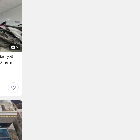
5
ền. (Võ
ỷ/ năm