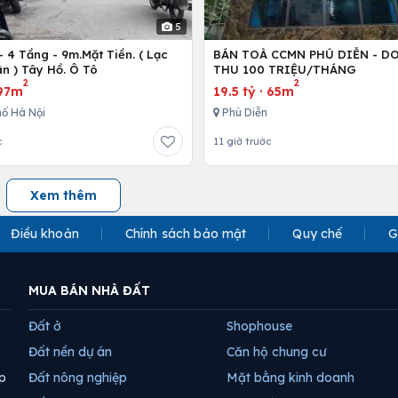
5
 4 Tầng - 9m.Mặt Tiền. ( Lạc
BÁN TOÀ CCMN PHÚ DIỄN - D
n ) Tây Hồ. Ô Tô
THU 100 TRIỆU/THÁNG
2
2
97m
19.5 tỷ
·
65m
ố Hà Nội
Phú Diễn
c
11 giờ trước
Xem thêm
Điều khoản
Chính sách bảo mật
Quy chế
G
MUA BÁN NHÀ ĐẤT
Đất ở
Shophouse
Đất nền dự án
Căn hộ chung cư
p
Đất nông nghiệp
Mặt bằng kinh doanh