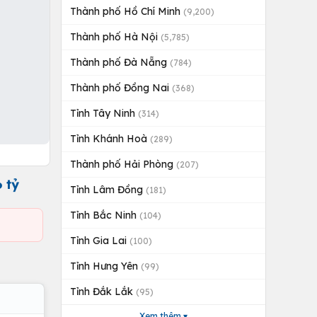
Thành phố Hồ Chí Minh
(9,200)
Thành phố Hà Nội
(5,785)
Thành phố Đà Nẵng
(784)
Thành phố Đồng Nai
(368)
Tỉnh Tây Ninh
(314)
Tỉnh Khánh Hoà
(289)
Thành phố Hải Phòng
(207)
 tỷ
Tỉnh Lâm Đồng
(181)
Tỉnh Bắc Ninh
(104)
Tỉnh Gia Lai
(100)
Tỉnh Hưng Yên
(99)
Tỉnh Đắk Lắk
(95)
Xem thêm ▾