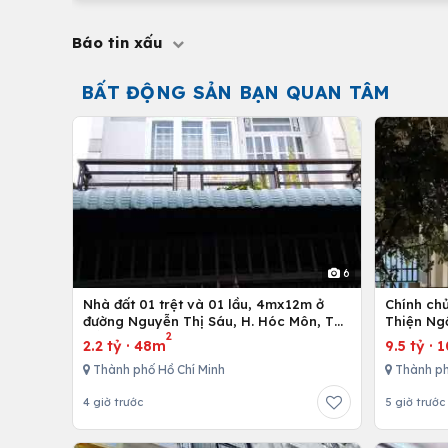
Báo tin xấu
BẤT ĐỘNG SẢN BẠN QUAN TÂM
6
Nhà đất 01 trệt và 01 lầu, 4mx12m ở
Chính ch
đường Nguyễn Thị Sáu, H. Hóc Môn, Tp.
Thiện Ng
2
Hồ Chí Minh
2.2 tỷ
·
48m
9.5 tỷ
·
1
Thành phố Hồ Chí Minh
Thành p
4 giờ trước
5 giờ trước