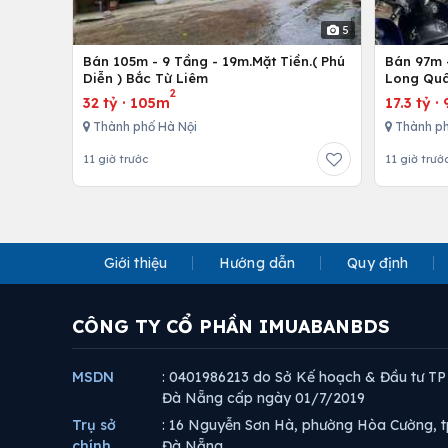
5
Bán 105m - 9 Tầng - 19m.Mặt Tiền.( Phú
Bán 97m -
Diễn ) Bắc Từ Liêm
Long Quâ
2
32 tỷ
·
105m
17.3 tỷ
·
Thành phố Hà Nội
Thành ph
11 giờ trước
11 giờ trướ
Giới thiệu
Hướng dẫn
Quy định
CÔNG TY CỔ PHẦN IMUABANBDS
MSDN
: 0401986213 do Sở Kế hoạch & Đầu tư TP
Đà Nẵng cấp ngày 01/7/2019
Trụ sở
: 16 Nguyễn Sơn Hà, phường Hòa Cường, t
chính
Đà Nẵng