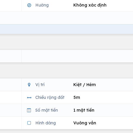
Hướng
Không xác định
Vị trí
Kiệt / Hẻm
Chiều rộng đất
5m
Số mặt tiền
1 mặt tiền
Hình dáng
Vuông vắn