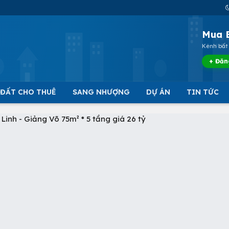
Mua 
Kênh bất 
+ Đăn
 ĐẤT CHO THUÊ
SANG NHƯỢNG
DỰ ÁN
TIN TỨC