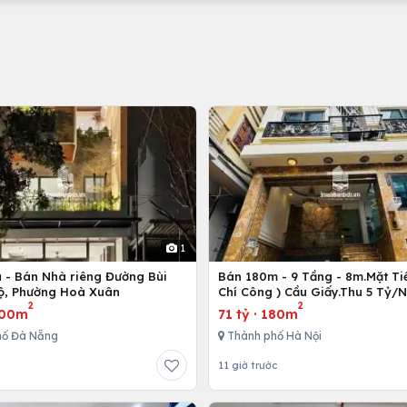
1
ủ - Bán Nhà riêng Đường Bùi
Bán 180m - 9 Tầng - 8m.Mặt Tiề
ộ, Phường Hoà Xuân
Chí Công ) Cầu Giấy.Thu 5 Tỷ/
2
2
00m
71 tỷ
·
180m
hố Đà Nẵng
Thành phố Hà Nội
11 giờ trước