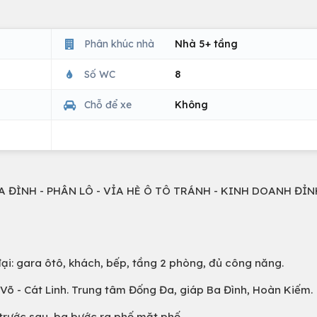
Phân khúc nhà
Nhà 5+ tầng
Số WC
8
Chỗ để xe
Không
 ĐÌNH - PHÂN LÔ - VỈA HÈ Ô TÔ TRÁNH - KINH DOANH ĐỈN
 đại: gara ôtô, khách, bếp, tầng 2 phòng, đủ công năng.
ng Võ - Cát Linh. Trung tâm Đống Đa, giáp Ba Đình, Hoàn Kiếm.
 trước sau, ba bước ra phố mặt phố.