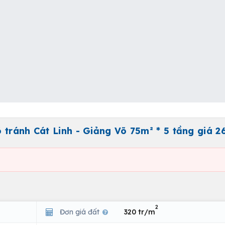
tránh Cát Linh - Giảng Võ 75m² * 5 tầng giá 26
2
Đơn giá đất
320 tr/m