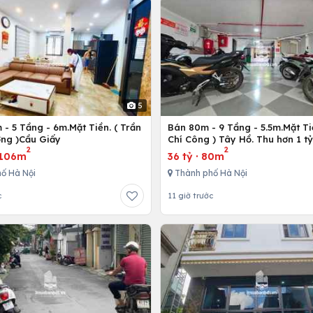
5
- 5 Tầng - 6m.Mặt Tiền. ( Trần
Bán 80m - 9 Tầng - 5.5m.Mặt Ti
ng )Cầu Giấy
Chí Công ) Tây Hồ. Thu hơn 1 t
2
2
106m
36 tỷ
·
80m
ố Hà Nội
Thành phố Hà Nội
c
11 giờ trước