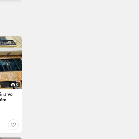
5
n.( Võ
Năm