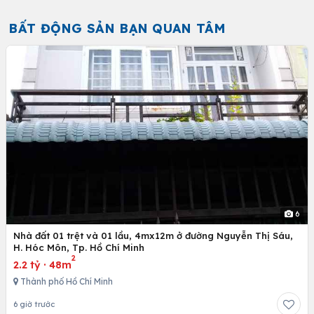
BẤT ĐỘNG SẢN BẠN QUAN TÂM
6
Nhà đất 01 trệt và 01 lầu, 4mx12m ở đường Nguyễn Thị Sáu,
H. Hóc Môn, Tp. Hồ Chí Minh
2
2.2 tỷ
·
48m
Thành phố Hồ Chí Minh
6 giờ trước