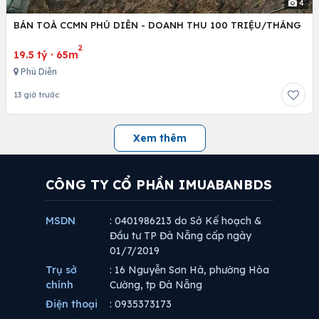
4
BÁN TOÀ CCMN PHÚ DIỄN - DOANH THU 100 TRIỆU/THÁNG
2
19.5 tỷ
·
65m
Phú Diễn
13 giờ trước
Xem thêm
CÔNG TY CỔ PHẦN IMUABANBDS
MSDN
: 0401986213 do Sở Kế hoạch &
Đầu tư TP Đà Nẵng cấp ngày
01/7/2019
Trụ sở
: 16 Nguyễn Sơn Hà, phường Hòa
chính
Cường, tp Đà Nẵng
Điện thoại
: 0935373173