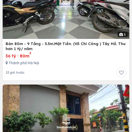
5
Bán 80m - 9 Tầng - 5.5m.Mặt Tiền. (Võ Chí Công ) Tây Hồ. Thu
hơn 1 tỷ/ năm
2
36 tỷ
·
80m
Thành phố Hà Nội
13 giờ trước