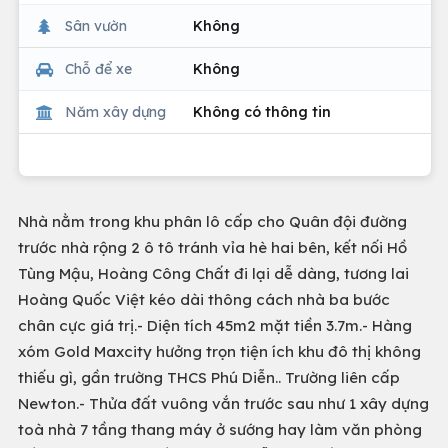
Sân vườn
Không
Chỗ để xe
Không
Năm xây dựng
Không có thông tin
Nhà nằm trong khu phân lô cấp cho Quân đội đường
trước nhà rộng 2 ô tô tránh vỉa hè hai bên, kết nối Hồ
Tùng Mậu, Hoàng Công Chất đi lại dễ dàng, tương lai
Hoàng Quốc Việt kéo dài thông cách nhà ba bước
chân cực giá trị.- Diện tích 45m2 mặt tiền 3.7m.- Hàng
xóm Gold Maxcity hưởng trọn tiện ích khu đô thị không
thiếu gì, gần trường THCS Phú Diễn.. Trường liên cấp
Newton.- Thửa đất vuông vắn trước sau như 1 xây dựng
toà nhà 7 tầng thang máy ở sướng hay làm văn phòng