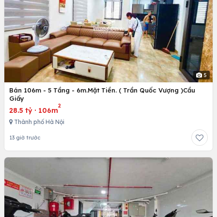
5
Bán 106m - 5 Tầng - 6m.Mặt Tiền. ( Trần Quốc Vượng )Cầu
Giấy
2
28.5 tỷ
·
106m
Thành phố Hà Nội
13 giờ trước