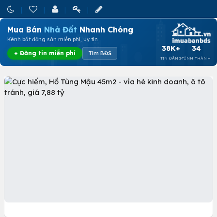
Mua Bán
Nhà Đất
Nhanh Chóng
Kênh bất động sản miễn phí, uy tín
38K+
34
+ Đăng tin miễn phí
Tìm BĐS
TIN ĐĂNG
TỈNH THÀNH