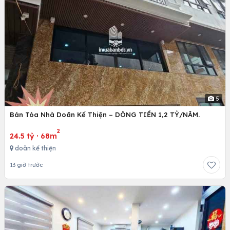
5
Bán Tòa Nhà Doãn Kế Thiện – DÒNG TIỀN 1,2 TỶ/NĂM.
2
24.5 tỷ
·
68m
doãn kế thiện
13 giờ trước