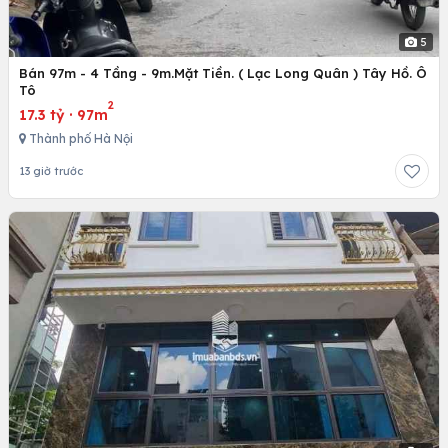
5
Bán 97m - 4 Tầng - 9m.Mặt Tiền. ( Lạc Long Quân ) Tây Hồ. Ô
Tô
2
17.3 tỷ
·
97m
Thành phố Hà Nội
13 giờ trước