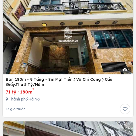
5
Bán 180m - 9 Tầng - 8m.Mặt Tiền.( Võ Chí Công ) Cầu
Giấy.Thu 5 Tỷ/Năm
2
71 tỷ
·
180m
Thành phố Hà Nội
13 giờ trước