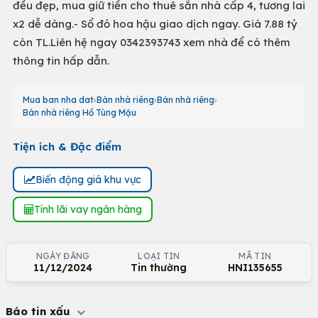
đều đẹp, mua giữ tiền cho thuê sẵn nhà cấp 4, tương lai
x2 dễ dàng.- Sổ đỏ hoa hậu giao dịch ngay. Giá 7.88 tỷ
còn TL.Liên hệ ngay 0342393743 xem nhà để có thêm
thông tin hấp dẫn.
Mua ban nha dat
Bán nhà riêng
Bán nhà riêng
Bán nhà riêng Hồ Tùng Mậu
Tiện ích & Đặc điểm
Biến động giá khu vực
Tính lãi vay ngân hàng
NGÀY ĐĂNG
LOẠI TIN
MÃ TIN
11/12/2024
Tin thường
HNI135655
Báo tin xấu