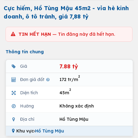
Cực hiếm, Hồ Tùng Mậu 45m2 - vỉa hè kinh
doanh, ô tô tránh, giá 7,88 tỷ
TIN HẾT HẠN
— Tin đăng này đã hết hạn.
Thông tin chung
7.88 tỷ
Giá
2
Đơn giá đất
172 tr/m
2
Diện tích
45m
Hướng
Không xác định
Địa chỉ
Hồ Tùng Mậu
Khu vực
›
Hồ Tùng Mậu