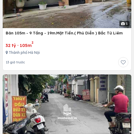
5
Bán 105m - 9 Tầng - 19m.Mặt Tiền.( Phú Diễn ) Bắc Từ Liêm
2
32 tỷ
·
105m
Thành phố Hà Nội
13 giờ trước