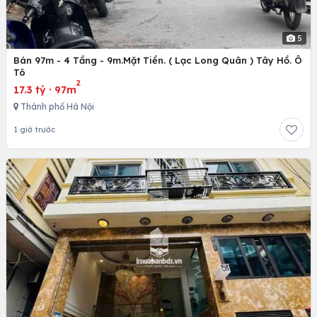
5
Bán 97m - 4 Tầng - 9m.Mặt Tiền. ( Lạc Long Quân ) Tây Hồ. Ô
Tô
2
17.3 tỷ
·
97m
Thành phố Hà Nội
1 giờ trước