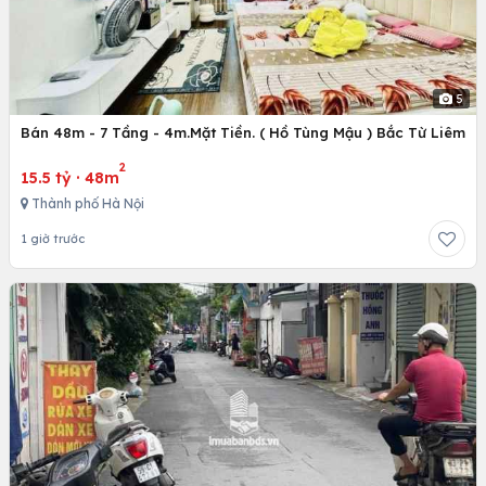
5
Bán 48m - 7 Tầng - 4m.Mặt Tiền. ( Hồ Tùng Mậu ) Bắc Từ Liêm
2
15.5 tỷ
·
48m
Thành phố Hà Nội
1 giờ trước