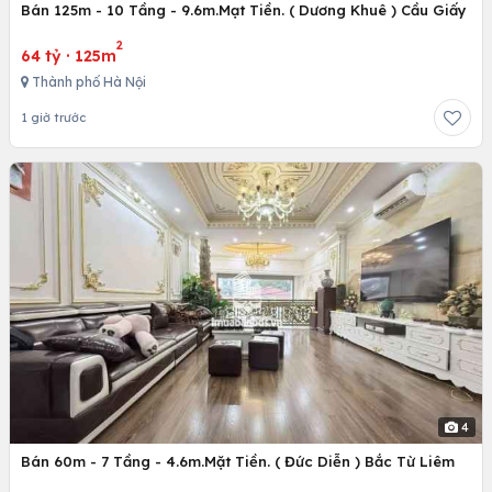
Bán 125m - 10 Tầng - 9.6m.Mạt Tiền. ( Dương Khuê ) Cầu Giấy
2
64 tỷ
·
125m
Thành phố Hà Nội
1 giờ trước
4
Bán 60m - 7 Tầng - 4.6m.Mặt Tiền. ( Đức Diễn ) Bắc Từ Liêm