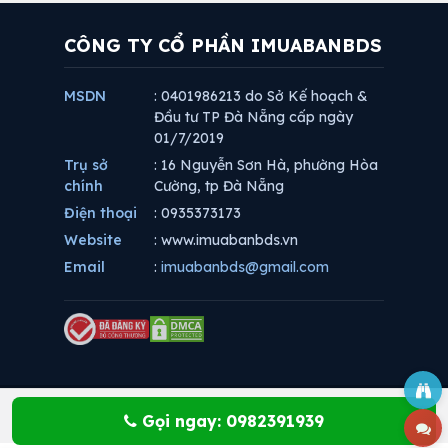
CÔNG TY CỔ PHẦN IMUABANBDS
MSDN
: 0401986213 do Sở Kế hoạch &
Đầu tư TP Đà Nẵng cấp ngày
01/7/2019
Trụ sở
: 16 Nguyễn Sơn Hà, phường Hòa
chính
Cường, tp Đà Nẵng
Điện thoại
: 0935373173
Website
: www.imuabanbds.vn
Email
:
imuabanbds@gmail.com
Gọi ngay: 0982391939