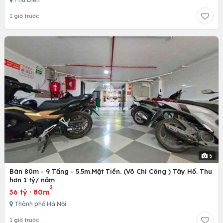
1 giờ trước
5
Bán 80m - 9 Tầng - 5.5m.Mặt Tiền. (Võ Chí Công ) Tây Hồ. Thu
hơn 1 tỷ/ năm
2
36 tỷ
·
80m
Thành phố Hà Nội
1 giờ trước