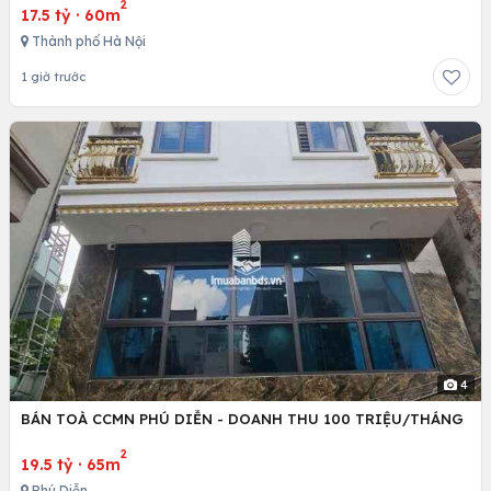
2
17.5 tỷ
·
60m
Thành phố Hà Nội
1 giờ trước
4
BÁN TOÀ CCMN PHÚ DIỄN - DOANH THU 100 TRIỆU/THÁNG
2
19.5 tỷ
·
65m
Phú Diễn