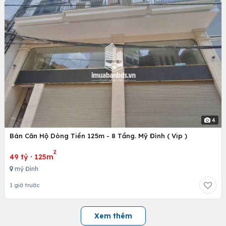
4
Bán Căn Hộ Dòng Tiền 125m - 8 Tầng. Mỹ Đình ( Vip )
2
49 tỷ
·
125m
mỹ Đình
1 giờ trước
Xem thêm