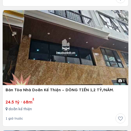
5
Bán Tòa Nhà Doãn Kế Thiện – DÒNG TIỀN 1,2 TỶ/NĂM.
2
24.5 tỷ
·
68m
doãn kế thiện
1 giờ trước