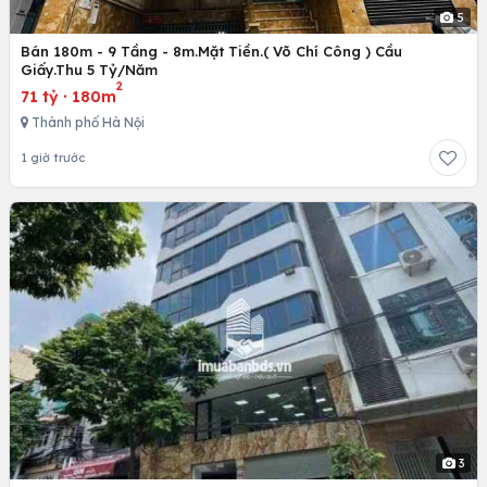
5
Bán 180m - 9 Tầng - 8m.Mặt Tiền.( Võ Chí Công ) Cầu
Giấy.Thu 5 Tỷ/Năm
2
71 tỷ
·
180m
Thành phố Hà Nội
1 giờ trước
3