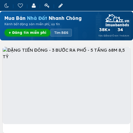
Mua Bán
Nhà Đất
Nhanh Chóng
Kênh bất động sản miễn phí, uy tín
38K+
34
+ Đăng tin miễn phí
Tìm BĐS
TIN ĐĂNG
TỈNH THÀNH