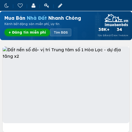
Mua Bán
Nhà Đất
Nhanh Chóng
Kênh bất động sản miễn phí, uy tín
38K+
34
+ Đăng tin miễn phí
Tìm BĐS
TIN ĐĂNG
TỈNH THÀNH