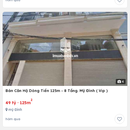
4
Bán Căn Hộ Dòng Tiền 125m - 8 Tầng. Mỹ Đình ( Vip )
2
49 tỷ
·
125m
mỹ Đình
hôm qua