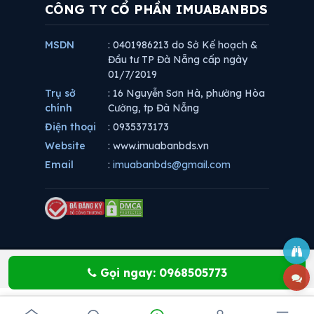
CÔNG TY CỔ PHẦN IMUABANBDS
MSDN
: 0401986213 do Sở Kế hoạch &
Đầu tư TP Đà Nẵng cấp ngày
01/7/2019
Trụ sở
: 16 Nguyễn Sơn Hà, phường Hòa
chính
Cường, tp Đà Nẵng
Điện thoại
: 0935373173
Website
: www.imuabanbds.vn
Email
:
imuabanbds@gmail.com
Gọi ngay: 0968505773