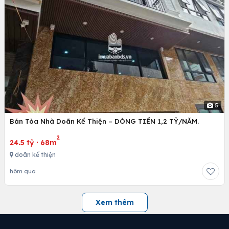
5
Bán Tòa Nhà Doãn Kế Thiện – DÒNG TIỀN 1,2 TỶ/NĂM.
2
24.5 tỷ
·
68m
doãn kế thiện
hôm qua
Xem thêm