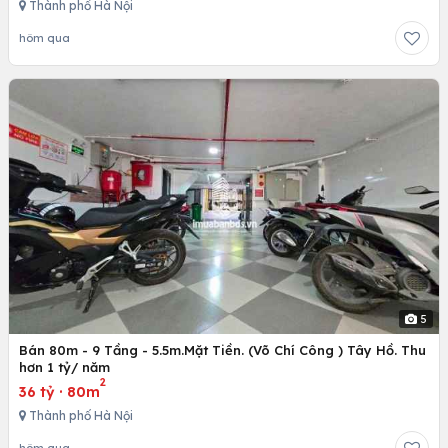
Thành phố Hà Nội
hôm qua
5
Bán 80m - 9 Tầng - 5.5m.Mặt Tiền. (Võ Chí Công ) Tây Hồ. Thu
hơn 1 tỷ/ năm
2
36 tỷ
·
80m
Thành phố Hà Nội
hôm qua