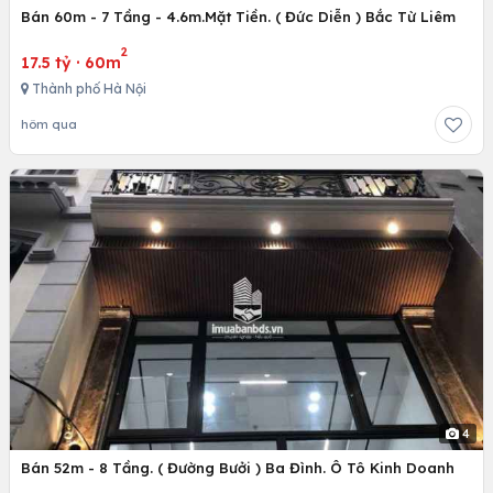
Bán 60m - 7 Tầng - 4.6m.Mặt Tiền. ( Đức Diễn ) Bắc Từ Liêm
2
17.5 tỷ
·
60m
Thành phố Hà Nội
hôm qua
4
Bán 52m - 8 Tầng. ( Đường Bưởi ) Ba Đình. Ô Tô Kinh Doanh