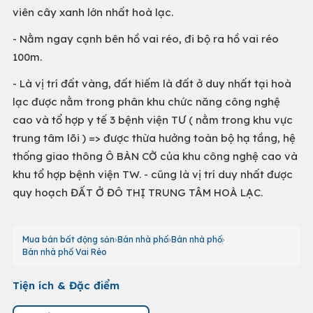
viên cây xanh lớn nhất hoà lạc.
- Nằm ngay cạnh bên hồ vai réo, đi bộ ra hồ vai réo
100m.
- Là vị trí đất vàng, đất hiếm là đất ở duy nhất tại hoà
lạc được nằm trong phân khu chức năng công nghệ
cao và tổ hợp y tế 3 bệnh viện TƯ ( nằm trong khu vực
trung tâm lõi ) => được thừa hưởng toàn bộ hạ tầng, hệ
thống giao thông Ô BÀN CỜ của khu công nghệ cao và
khu tổ hợp bệnh viện TW. - cũng là vị trí duy nhất được
quy hoạch ĐẤT Ở ĐÔ THỊ TRUNG TÂM HOÀ LẠC.
Mua bán bất động sản
Bán nhà phố
Bán nhà phố
Bán nhà phố Vai Réo
Tiện ích & Đặc điểm