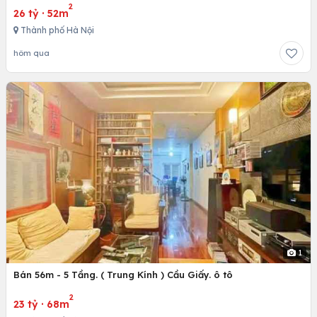
2
26 tỷ
·
52m
Thành phố Hà Nội
hôm qua
1
Bán 56m - 5 Tầng. ( Trung Kính ) Cầu Giấy. ô tô
2
23 tỷ
·
68m