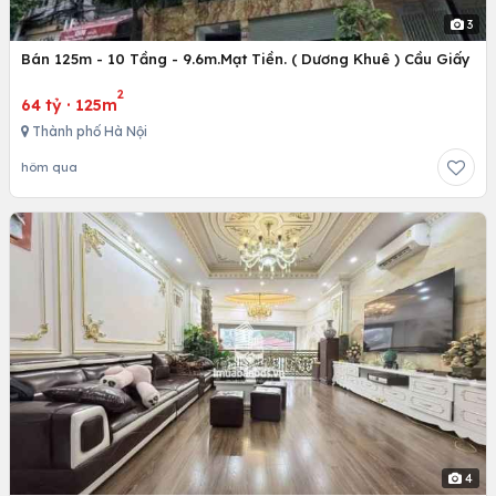
3
Bán 125m - 10 Tầng - 9.6m.Mạt Tiền. ( Dương Khuê ) Cầu Giấy
2
64 tỷ
·
125m
Thành phố Hà Nội
hôm qua
4