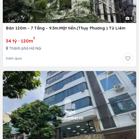
5
Bán 120m - 7 Tầng - 9.5m.Mặt tiền.(Thụy Phương ) Từ Liêm
2
34 tỷ
·
120m
Thành phố Hà Nội
hôm qua