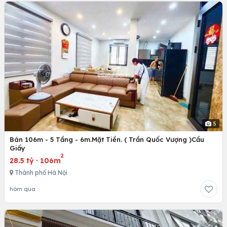
5
Bán 106m - 5 Tầng - 6m.Mặt Tiền. ( Trần Quốc Vượng )Cầu
Giấy
2
28.5 tỷ
·
106m
Thành phố Hà Nội
hôm qua